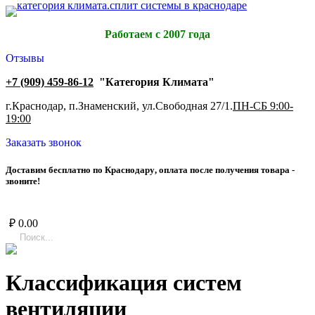
Работаем с 2007 года
Отзывы
+7 (909) 459-86-12
"Категория Климата"
г.Краснодар, п.Знаменский, ул.Свободная 27/1.
ПН-СБ 9:00-
19:00
Заказать звонок
Д
о
с
т
а
в
и
м
б
е
с
п
л
а
т
н
о
п
о
К
р
а
с
н
о
д
а
р
у
,
о
п
л
а
т
а
п
о
с
л
е
п
о
л
у
ч
е
н
и
я
т
о
в
а
р
а
-
з
в
о
н
и
т
е
!
₽
0.00
Классификация систем
вентиляции