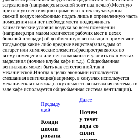
загрязнения (например:вытяжной зонт над печью).Местную
приточную вентиляцию применяют в тех случаях,когда
свежий воздух необходимо подать лишь в определенную часть
помещения или нет необходимости поддерживать
климатические условия воздуха во всем помещении
(например,при малом количестве рабочих мест в цехах
большой площади).общеобменнную вентиляцию применяют
тогда,когда какие-либо вредные вещества(запах,дым от
сигарет или химические элементы)распространяются по
всему помещению или нет возможности уловить их в местах
выделения (ночные клубы,кафе и т.д.). Общеобменная
вентиляция может быть как естественной,так и
механической.Иногда в целях экономии используется
смешанная вентиляция(например, в санузлах используется
механическая вытяжка,на кухне-местная вытяжная система,а в
зале кафе используется общеобменная система вентиляции).
Далее
Предыду
щий
Почем
у течет
Конди
вода со
циони
сплит
ровани
систем