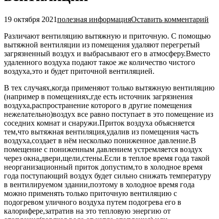
19 октября 2021
полезная информация
Оставить комментарий
Различают вентиляцию вытяжную и приточную. С помощью
вытяжной вентиляции из помещения удаляют перегретый
загрязненный воздух и выбрасывают его в атмосферу.Вместо
удаленного воздуха подают такое же количество чистого
воздуха,это и будет приточной вентиляцией.
В тех случаях,когда применяют только вытяжную вентиляцию
(например в помещениях,где есть источник загрязнения
воздуха,распространение которого в другие помещения
нежелательно)воздух все равно поступает в это помещение из
соседних комнат и снаружи.Приток воздуха объясняется
тем,что вытяжная вентиляция,удалив из помещения часть
воздуха,создает в нём несколько пониженное давление.В
помещение с пониженным давлением устремляется воздух
через окна,двери,щели,стены.Если в теплое время года такой
неорганизационный приток допустим,то в холодное время
года поступающий воздух будет сильно снижать температуру
в вентилируемом здании,поэтому в холодное время года
можно применять только приточную вентиляцию с
подогревом уличного воздуха путем подогрева его в
калорифере,затратив на это тепловую энергию от