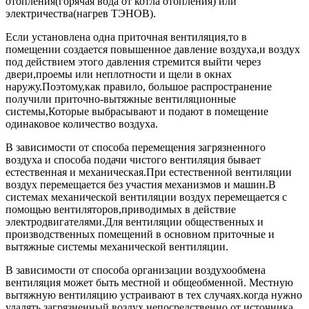
отопления(горячая вода от котла отопления) или
электричества(нагрев ТЭНОВ).
Если установлена одна приточная вентиляция,то в
помещении создается повышенное давление воздуха,и воздух
под действием этого давления стремится выйти через
двери,проемы или неплотности и щели в окнах
наружу.Поэтому,как правило, большое распространение
получили приточно-вытяжные вентиляционные
системы,Которые выбрасывают и подают в помещение
одинаковое количество воздуха.
В зависимости от способа перемещения загрязненного
воздуха и способа подачи чистого вентиляция бывает
естественная и механическая.При естественной вентиляции
воздух перемещается без участия механизмов и машин.В
системах механической вентиляции воздух перемещается с
помощью вентиляторов,приводимых в действие
электродвигателями.Для вентиляции общественных и
производственных помещений в основном приточные и
вытяжные системы механической вентиляции.
В зависимости от способа организации воздухообмена
вентиляция может быть местной и общеобменной. Местную
вытяжную вентиляцию устраивают в тех случаях.когда нужно
удалять загрязненный воздух непосредственно от источника