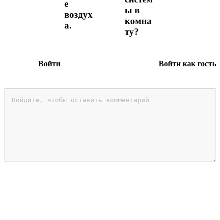
е
ы в
воздух
комна
а.
ту?
Войти
Войти как гость