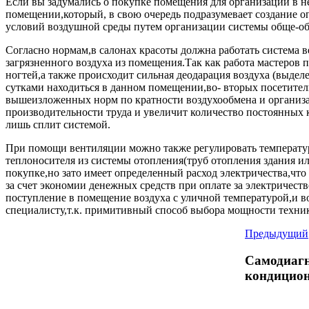
Если вы задумались о покупке помещения для организации в н
помещении,который, в свою очередь подразумевает создание 
условий воздушной среды путем организации системы обще-о
Согласно нормам,в салонах красоты должна работать система 
загрязненного воздуха из помещения.Так как работа мастеров
ногтей,а также происходит сильная деодарация воздуха (выде
сутками находиться в данном помещении,во- вторых посетите
вышеизложенных норм по кратности воздухообмена и организац
производительности труда и увеличит количество постоянных 
лишь сплит системой.
При помощи вентиляции можно также регулировать температур
теплоносителя из системы отопления(труб отопления здания и
покупке,но зато имеет определенный расход электричества,что
за счет экономии денежных средств при оплате за электричест
поступление в помещение воздуха с уличной температурой,и в
специалисту,т.к. примитивный способ выбора мощности техник
Предыдущий
Самодиаг
кондицио