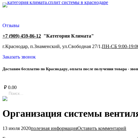
Отзывы
+7 (909) 459-86-12
"Категория Климата"
г.Краснодар, п.Знаменский, ул.Свободная 27/1.
ПН-СБ 9:00-19:0
Заказать звонок
Д
о
с
т
а
в
и
м
б
е
с
п
л
а
т
н
о
п
о
К
р
а
с
н
о
д
а
р
у
,
о
п
л
а
т
а
п
о
с
л
е
п
о
л
у
ч
е
н
и
я
т
о
в
а
р
а
-
з
в
о
н
₽
0.00
Организация системы вентил
13 июля 2020
полезная информация
Оставить комментарий