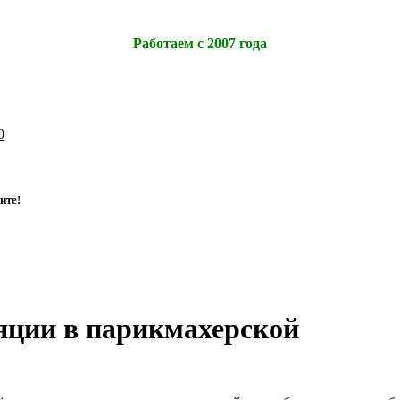
Работаем с 2007 года
0
и
т
е
!
яции в парикмахерской