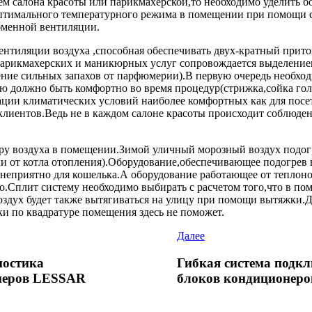
ём салона красоты или парикмахерской,то необходимо уделить 
оптимального температурного режима в помещении при помощи 
бменной вентиляции.
вентиляции воздуха ,способная обеспечивать двух-кратный прит
 парикмахерских и маникюрных услуг сопровождается выделением
ление сильных запахов от парфюмерии).В первую очередь необхо
лю должно быть комфортно во время процедур(стрижка,сойка г
ии климатических условий наиболее комфортных как для посети
клиентов.Ведь не в каждом салоне красоты происходит соблюде
у воздуха в помещении.Зимой уличный морозный воздух подогр
ли от котла отопления).Оборудование,обеспечивающее подогрев 
 неприятно для кошелька.А оборудование работающее от теплонос
во.Сплит систему необходимо выбирать с расчетом того,что в по
оздух будет также вытягиваться на улицу при помощи вытяжки.
и по квадратуре помещения здесь не поможет.
Далее
ностика
Гибкая система подк
неров LESSAR
блоков кондиционер