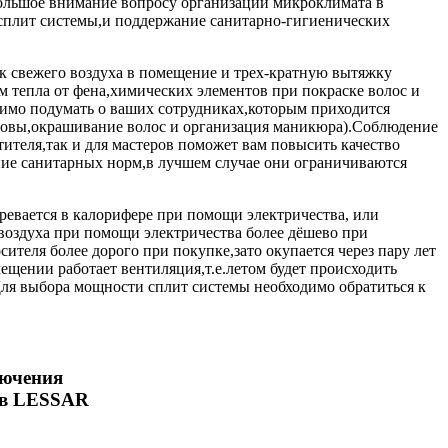
большое внимание вопросу организации микроклимата в
сплит системы,и поддержание санитарно-гигиенических
ок свежего воздуха в помещение и трех-кратную вытяжку
 тепла от фена,химических элементов при покраске волос и
димо подумать о ваших сотрудниках,которым приходится
оловы,окрашивание волос и организация маникюра).Соблюдение
теля,так и для мастеров поможет вам повысить качество
ние санитарных норм,в лучшем случае они ограничиваются
евается в калорифере при помощи электричества, или
воздуха при помощи электричества более дёшево при
ителя более дорого при покупке,зато окупается через пару лет
мещении работает вентиляция,т.е.летом будет происходить
Для выбора мощности сплит системы необходимо обратиться к
лючения
ов LESSAR