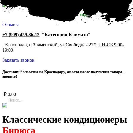
Работаем с 2007 года
Отзывы
+7 (909) 459-86-12
"Категория Климата"
г.Краснодар, п.Знаменский, ул.Свободная 27/1.
ПН-СБ 9:00-
19:00
Заказать звонок
Д
о
с
т
а
в
и
м
б
е
с
п
л
а
т
н
о
п
о
К
р
а
с
н
о
д
а
р
у
,
о
п
л
а
т
а
п
о
с
л
е
п
о
л
у
ч
е
н
и
я
т
о
в
а
р
а
-
з
в
о
н
и
т
е
!
₽
0.00
Классические кондиционеры
Бирюса