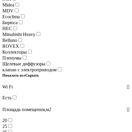
Midea
MDV
Ecoclima
Бирюса
HEC
Mitsubishi Heavy
Belluno
ROVEX
Коллекторы
Пленумы
Щелевые диффузоры
клапан с электроприводом
Показать все
Скрыть
Wi Fi
Есть
Площадь помещения,м2
20
25