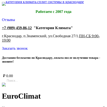
Работаем с 2007 года
Отзывы
+7 (909) 459-86-12
"Категория Климата"
г.Краснодар, п.Знаменский, ул.Свободная 27/1.
ПН-СБ 9:00-
19:00
Заказать звонок
Д
о
с
т
а
в
и
м
б
е
с
п
л
а
т
н
о
п
о
К
р
а
с
н
о
д
а
р
у
,
о
п
л
а
т
а
п
о
с
л
е
п
о
л
у
ч
е
н
и
я
т
о
в
а
р
а
-
з
в
о
н
и
т
е
!
₽
0.00
EuroClimat