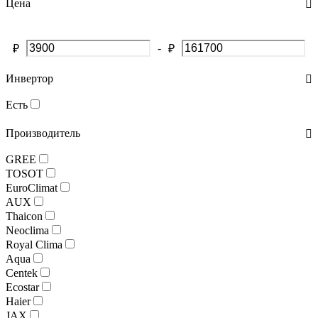
Цена
-
₽
₽
Инвертор
Есть
Производитель
GREE
TOSOT
EuroClimat
AUX
Thaicon
Neoclima
Royal Clima
Aqua
Centek
Ecostar
Haier
JAX