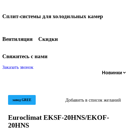
Сплит-системы для холодильных камер
Вентиляция
Скидки
С
в
я
ж
и
т
е
с
ь
с
н
а
м
и
Заказать звонок
Добавить в список желаний
завод GREE
Euroclimat EKSF-20HNS/EKOF-
20HNS