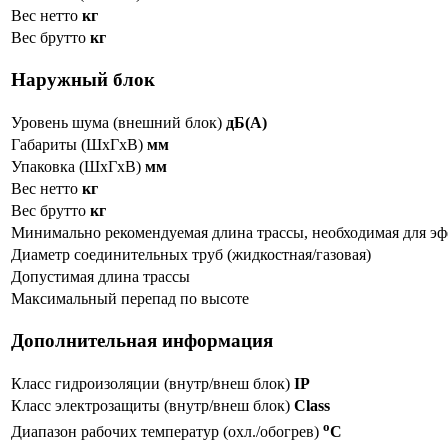
Вес нетто
кг
Вес брутто
кг
Наружный блок
Уровень шума (внешний блок)
дБ(А)
Габариты (ШxГxВ)
мм
Упаковка (ШxГxВ)
мм
Вес нетто
кг
Вес брутто
кг
Минимально рекомендуемая длина трассы, необходимая для э
Диаметр соединительных труб (жидкостная/газовая)
Допустимая длина трассы
Максимальный перепад по высоте
Дополнительная информация
Класс гидроизоляции (внутр/внеш блок)
IP
Класс электрозащиты (внутр/внеш блок)
Class
o
Диапазон рабочих температур (охл./обогрев)
C