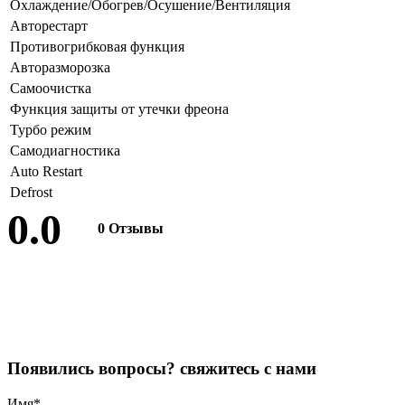
Охлаждение/Обогрев/Осушение/Вентиляция
Авторестарт
Противогрибковая функция
Авторазморозка
Самоочистка
Функция защиты от утечки фреона
Турбо режим
Самодиагностика
Auto Restart
Defrost
0.0
0 Отзывы
Оставить отзыв
П
о
я
в
и
л
и
с
ь
в
о
п
р
о
с
ы
?
с
в
я
ж
и
т
е
с
ь
с
н
а
м
и
Имя
*