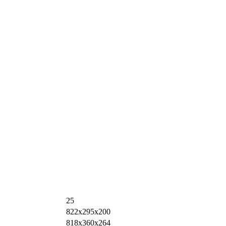
25
822х295х200
818х360х264