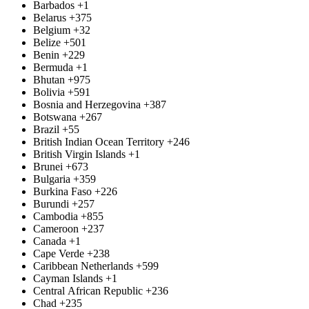
Barbados
+1
Belarus
+375
Belgium
+32
Belize
+501
Benin
+229
Bermuda
+1
Bhutan
+975
Bolivia
+591
Bosnia and Herzegovina
+387
Botswana
+267
Brazil
+55
British Indian Ocean Territory
+246
British Virgin Islands
+1
Brunei
+673
Bulgaria
+359
Burkina Faso
+226
Burundi
+257
Cambodia
+855
Cameroon
+237
Canada
+1
Cape Verde
+238
Caribbean Netherlands
+599
Cayman Islands
+1
Central African Republic
+236
Chad
+235