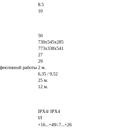
8.5
10
50
730х545х285
773х338х541
27
29
ффективной работы
2 м.
6,35 / 9,52
25 м.
12 м.
IPX4/ IPX4
I/I
+16...+49/-7...+26