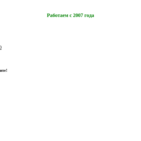
Работаем с 2007 года
0
и
т
е
!