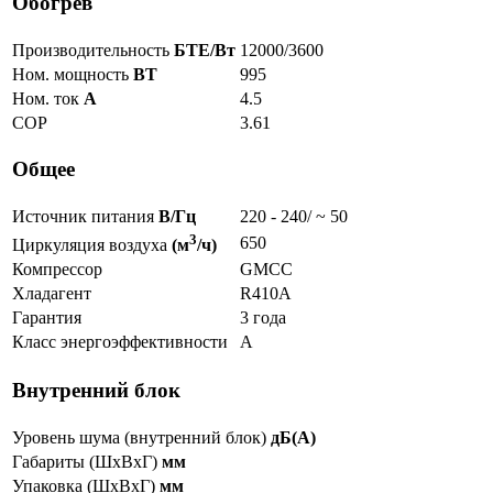
Обогрев
Производительность
БТЕ/Вт
12000/3600
Ном. мощность
ВТ
995
Ном. ток
А
4.5
COP
3.61
Общее
Источник питания
В/Гц
220 - 240/ ~ 50
3
650
Циркуляция воздуха
(м
/ч)
Компрессор
GMCC
Хладагент
R410A
Гарантия
3 года
Класс энергоэффективности
A
Внутренний блок
Уровень шума (внутренний блок)
дБ(А)
Габариты (ШxВxГ)
мм
Упаковка (ШxВxГ)
мм