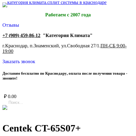
Работаем с 2007 года
Отзывы
+7 (909) 459-86-12
"Категория Климата"
г.Краснодар, п.Знаменский, ул.Свободная 27/1.
ПН-СБ 9:00-
19:00
Заказать звонок
Д
о
с
т
а
в
и
м
б
е
с
п
л
а
т
н
о
п
о
К
р
а
с
н
о
д
а
р
у
,
о
п
л
а
т
а
п
о
с
л
е
п
о
л
у
ч
е
н
и
я
т
о
в
а
р
а
-
з
в
о
н
и
т
е
!
₽
0.00
Centek CT-65S07+