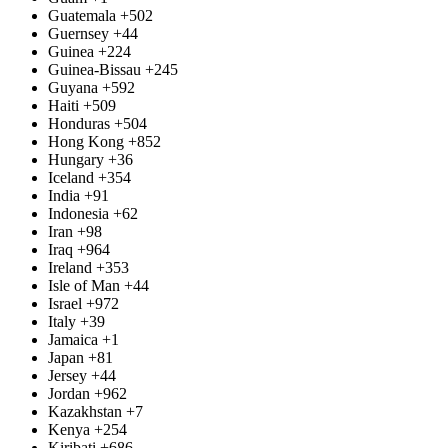
Guatemala
+502
Guernsey
+44
Guinea
+224
Guinea-Bissau
+245
Guyana
+592
Haiti
+509
Honduras
+504
Hong Kong
+852
Hungary
+36
Iceland
+354
India
+91
Indonesia
+62
Iran
+98
Iraq
+964
Ireland
+353
Isle of Man
+44
Israel
+972
Italy
+39
Jamaica
+1
Japan
+81
Jersey
+44
Jordan
+962
Kazakhstan
+7
Kenya
+254
Kiribati
+686