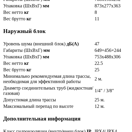
Упаковка (ШxВxГ)
мм
873х277х363
Вес нетто
кг
8
Вес брутто
кг
11
Наружный блок
Уровень шума (внешний блок)
дБ(А)
47
Габариты (ШxВxГ)
мм
649×456×244
Упаковка (ШxВxГ)
мм
753х488х306
Вес нетто
кг
22.5
Вес брутто
кг
25
Минимально рекомендуемая длина трассы,
2 м.
необходимая для эффективной работы
Диаметр соединительных труб (жидкостная/
1/4" / 3/8"
газовая)
Допустимая длина трассы
25 м.
Максимальный перепад по высоте
12 м.
Дополнительная информация
Класс гидроизоляции (внутр/внеш блок)
IP
IPX4/ IPX4