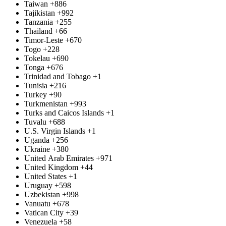
Taiwan
+886
Tajikistan
+992
Tanzania
+255
Thailand
+66
Timor-Leste
+670
Togo
+228
Tokelau
+690
Tonga
+676
Trinidad and Tobago
+1
Tunisia
+216
Turkey
+90
Turkmenistan
+993
Turks and Caicos Islands
+1
Tuvalu
+688
U.S. Virgin Islands
+1
Uganda
+256
Ukraine
+380
United Arab Emirates
+971
United Kingdom
+44
United States
+1
Uruguay
+598
Uzbekistan
+998
Vanuatu
+678
Vatican City
+39
Venezuela
+58