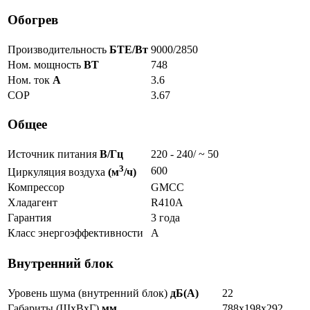
Обогрев
Производительность
БТЕ/Вт
9000/2850
Ном. мощность
ВТ
748
Ном. ток
А
3.6
COP
3.67
Общее
Источник питания
В/Гц
220 - 240/ ~ 50
3
600
Циркуляция воздуха
(м
/ч)
Компрессор
GMCC
Хладагент
R410A
Гарантия
3 года
Класс энергоэффективности
A
Внутренний блок
Уровень шума (внутренний блок)
дБ(А)
22
Габариты (ШxВxГ)
мм
788х198х292