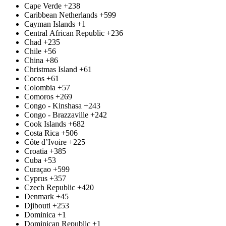
Cape Verde
+238
Caribbean Netherlands
+599
Cayman Islands
+1
Central African Republic
+236
Chad
+235
Chile
+56
China
+86
Christmas Island
+61
Cocos
+61
Colombia
+57
Comoros
+269
Congo - Kinshasa
+243
Congo - Brazzaville
+242
Cook Islands
+682
Costa Rica
+506
Côte d’Ivoire
+225
Croatia
+385
Cuba
+53
Curaçao
+599
Cyprus
+357
Czech Republic
+420
Denmark
+45
Djibouti
+253
Dominica
+1
Dominican Republic
+1