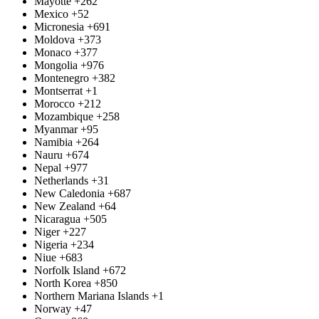
Mayotte
+262
Mexico
+52
Micronesia
+691
Moldova
+373
Monaco
+377
Mongolia
+976
Montenegro
+382
Montserrat
+1
Morocco
+212
Mozambique
+258
Myanmar
+95
Namibia
+264
Nauru
+674
Nepal
+977
Netherlands
+31
New Caledonia
+687
New Zealand
+64
Nicaragua
+505
Niger
+227
Nigeria
+234
Niue
+683
Norfolk Island
+672
North Korea
+850
Northern Mariana Islands
+1
Norway
+47