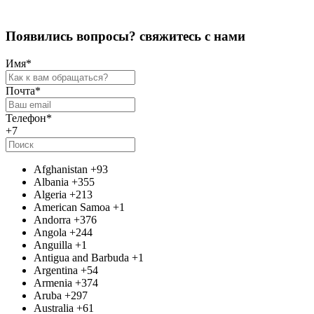
П
о
я
в
и
л
и
с
ь
в
о
п
р
о
с
ы
?
с
в
я
ж
и
т
е
с
ь
с
н
а
м
и
Имя
*
Почта
*
Телефон
*
+7
Afghanistan
+93
Albania
+355
Algeria
+213
American Samoa
+1
Andorra
+376
Angola
+244
Anguilla
+1
Antigua and Barbuda
+1
Argentina
+54
Armenia
+374
Aruba
+297
Australia
+61