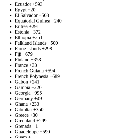
Ecuador
+593
Egypt
+20
El Salvador
+503
Equatorial Guinea
+240
Eritrea
+291
Estonia
+372
Ethiopia
+251
Falkland Islands
+500
Faroe Islands
+298
Fiji
+679
Finland
+358
France
+33
French Guiana
+594
French Polynesia
+689
Gabon
+241
Gambia
+220
Georgia
+995
Germany
+49
Ghana
+233
Gibraltar
+350
Greece
+30
Greenland
+299
Grenada
+1
Guadeloupe
+590
Guam
+1