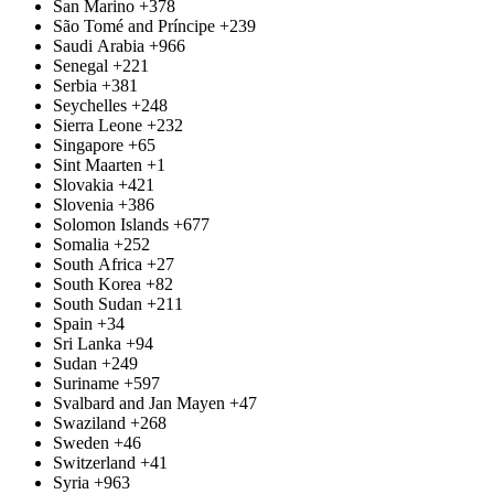
San Marino
+378
São Tomé and Príncipe
+239
Saudi Arabia
+966
Senegal
+221
Serbia
+381
Seychelles
+248
Sierra Leone
+232
Singapore
+65
Sint Maarten
+1
Slovakia
+421
Slovenia
+386
Solomon Islands
+677
Somalia
+252
South Africa
+27
South Korea
+82
South Sudan
+211
Spain
+34
Sri Lanka
+94
Sudan
+249
Suriname
+597
Svalbard and Jan Mayen
+47
Swaziland
+268
Sweden
+46
Switzerland
+41
Syria
+963