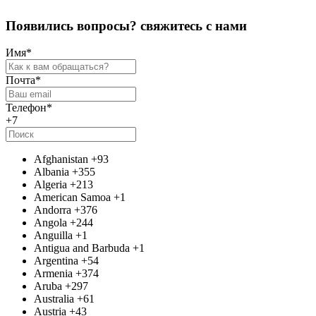
П
о
я
в
и
л
и
с
ь
в
о
п
р
о
с
ы
?
с
в
я
ж
и
т
е
с
ь
с
н
а
м
и
Имя
*
Почта
*
Телефон
*
+7
Afghanistan
+93
Albania
+355
Algeria
+213
American Samoa
+1
Andorra
+376
Angola
+244
Anguilla
+1
Antigua and Barbuda
+1
Argentina
+54
Armenia
+374
Aruba
+297
Australia
+61
Austria
+43