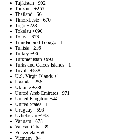
Tajikistan
+992
Tanzania
+255
Thailand
+66
Timor-Leste
+670
Togo
+228
Tokelau
+690
Tonga
+676
Trinidad and Tobago
+1
Tunisia
+216
Turkey
+90
Turkmenistan
+993
Turks and Caicos Islands
+1
Tuvalu
+688
U.S. Virgin Islands
+1
Uganda
+256
Ukraine
+380
United Arab Emirates
+971
United Kingdom
+44
United States
+1
Uruguay
+598
Uzbekistan
+998
Vanuatu
+678
Vatican City
+39
Venezuela
+58
Vietnam
+84