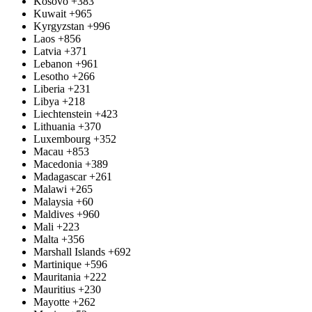
Kosovo
+383
Kuwait
+965
Kyrgyzstan
+996
Laos
+856
Latvia
+371
Lebanon
+961
Lesotho
+266
Liberia
+231
Libya
+218
Liechtenstein
+423
Lithuania
+370
Luxembourg
+352
Macau
+853
Macedonia
+389
Madagascar
+261
Malawi
+265
Malaysia
+60
Maldives
+960
Mali
+223
Malta
+356
Marshall Islands
+692
Martinique
+596
Mauritania
+222
Mauritius
+230
Mayotte
+262