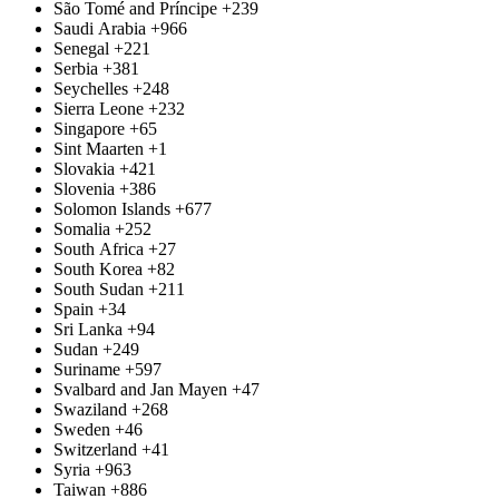
São Tomé and Príncipe
+239
Saudi Arabia
+966
Senegal
+221
Serbia
+381
Seychelles
+248
Sierra Leone
+232
Singapore
+65
Sint Maarten
+1
Slovakia
+421
Slovenia
+386
Solomon Islands
+677
Somalia
+252
South Africa
+27
South Korea
+82
South Sudan
+211
Spain
+34
Sri Lanka
+94
Sudan
+249
Suriname
+597
Svalbard and Jan Mayen
+47
Swaziland
+268
Sweden
+46
Switzerland
+41
Syria
+963
Taiwan
+886