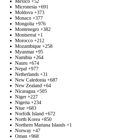
Mexico
+52
Micronesia
+691
Moldova
+373
Monaco
+377
Mongolia
+976
Montenegro
+382
Montserrat
+1
Morocco
+212
Mozambique
+258
Myanmar
+95
Namibia
+264
Nauru
+674
Nepal
+977
Netherlands
+31
New Caledonia
+687
New Zealand
+64
Nicaragua
+505
Niger
+227
Nigeria
+234
Niue
+683
Norfolk Island
+672
North Korea
+850
Northern Mariana Islands
+1
Norway
+47
Oman
+968