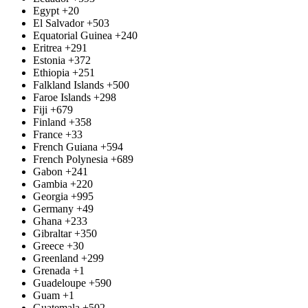
Egypt
+20
El Salvador
+503
Equatorial Guinea
+240
Eritrea
+291
Estonia
+372
Ethiopia
+251
Falkland Islands
+500
Faroe Islands
+298
Fiji
+679
Finland
+358
France
+33
French Guiana
+594
French Polynesia
+689
Gabon
+241
Gambia
+220
Georgia
+995
Germany
+49
Ghana
+233
Gibraltar
+350
Greece
+30
Greenland
+299
Grenada
+1
Guadeloupe
+590
Guam
+1
Guatemala
+502