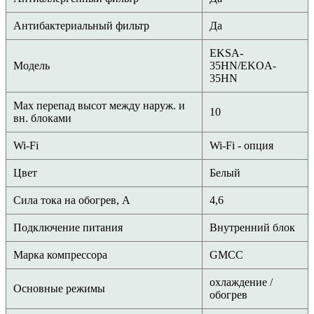
Антибактериальный фильтр
Да
EKSA-
Модель
35HN/EKOA-
35HN
Max перепад высот между наруж. и
10
вн. блоками
Wi-Fi
Wi-Fi - опция
Цвет
Белый
Сила тока на обогрев, А
4,6
Подключение питания
Внутренний блок
Марка компрессора
GMCC
охлаждение /
Основные режимы
обогрев