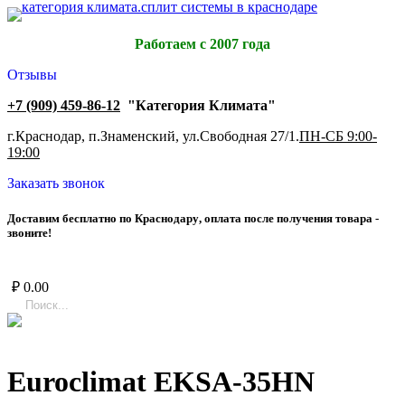
Работаем с 2007 года
Отзывы
+7 (909) 459-86-12
"Категория Климата"
г.Краснодар, п.Знаменский, ул.Свободная 27/1.
ПН-СБ 9:00-
19:00
Заказать звонок
Д
о
с
т
а
в
и
м
б
е
с
п
л
а
т
н
о
п
о
К
р
а
с
н
о
д
а
р
у
,
о
п
л
а
т
а
п
о
с
л
е
п
о
л
у
ч
е
н
и
я
т
о
в
а
р
а
-
з
в
о
н
и
т
е
!
₽
0.00
Euroclimat EKSA-35HN