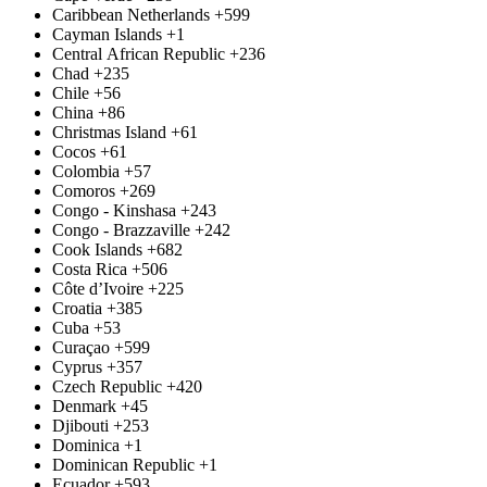
Caribbean Netherlands
+599
Cayman Islands
+1
Central African Republic
+236
Chad
+235
Chile
+56
China
+86
Christmas Island
+61
Cocos
+61
Colombia
+57
Comoros
+269
Congo - Kinshasa
+243
Congo - Brazzaville
+242
Cook Islands
+682
Costa Rica
+506
Côte d’Ivoire
+225
Croatia
+385
Cuba
+53
Curaçao
+599
Cyprus
+357
Czech Republic
+420
Denmark
+45
Djibouti
+253
Dominica
+1
Dominican Republic
+1
Ecuador
+593