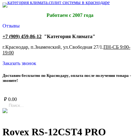
Работаем с 2007 года
Отзывы
+7 (909) 459-86-12
"Категория Климата"
г.Краснодар, п.Знаменский, ул.Свободная 27/1.
ПН-СБ 9:00-
19:00
Заказать звонок
Д
о
с
т
а
в
и
м
б
е
с
п
л
а
т
н
о
п
о
К
р
а
с
н
о
д
а
р
у
,
о
п
л
а
т
а
п
о
с
л
е
п
о
л
у
ч
е
н
и
я
т
о
в
а
р
а
-
з
в
о
н
и
т
е
!
₽
0.00
Rovex RS-12CST4 PRO