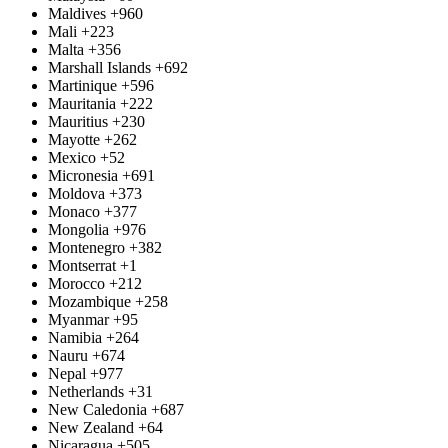
Maldives
+960
Mali
+223
Malta
+356
Marshall Islands
+692
Martinique
+596
Mauritania
+222
Mauritius
+230
Mayotte
+262
Mexico
+52
Micronesia
+691
Moldova
+373
Monaco
+377
Mongolia
+976
Montenegro
+382
Montserrat
+1
Morocco
+212
Mozambique
+258
Myanmar
+95
Namibia
+264
Nauru
+674
Nepal
+977
Netherlands
+31
New Caledonia
+687
New Zealand
+64
Nicaragua
+505