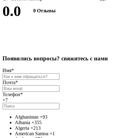
0.0
0 Отзывы
Оставить отзыв
П
о
я
в
и
л
и
с
ь
в
о
п
р
о
с
ы
?
с
в
я
ж
и
т
е
с
ь
с
н
а
м
и
Имя
*
Почта
*
Телефон
*
+7
Afghanistan
+93
Albania
+355
Algeria
+213
American Samoa
+1