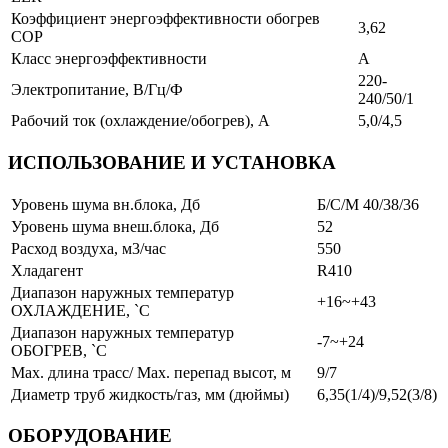
Коэффициент энергоэффективности обогрев
3,62
COP
Класс энергоэффективности
А
220-
Электропитание, В/Гц/Ф
240/50/1
Рабочий ток (охлаждение/обогрев), А
5,0/4,5
ИСПОЛЬЗОВАНИЕ И УСТАНОВКА
Уровень шума вн.блока, Дб
Б/С/М 40/38/36
Уровень шума внеш.блока, Дб
52
Расход воздуха, м3/час
550
Хладагент
R410
Диапазон наружных температур
+16~+43
ОХЛАЖДЕНИЕ, `С
Диапазон наружных температур
-7~+24
ОБОГРЕВ, `С
Мах. длина трасс/ Мах. перепад высот, м
9/7
Диаметр труб жидкость/газ, мм (дюймы)
6,35(1/4)/9,52(3/8)
ОБОРУДОВАНИЕ