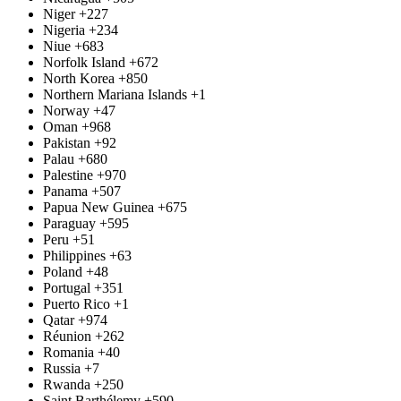
Niger
+227
Nigeria
+234
Niue
+683
Norfolk Island
+672
North Korea
+850
Northern Mariana Islands
+1
Norway
+47
Oman
+968
Pakistan
+92
Palau
+680
Palestine
+970
Panama
+507
Papua New Guinea
+675
Paraguay
+595
Peru
+51
Philippines
+63
Poland
+48
Portugal
+351
Puerto Rico
+1
Qatar
+974
Réunion
+262
Romania
+40
Russia
+7
Rwanda
+250
Saint Barthélemy
+590