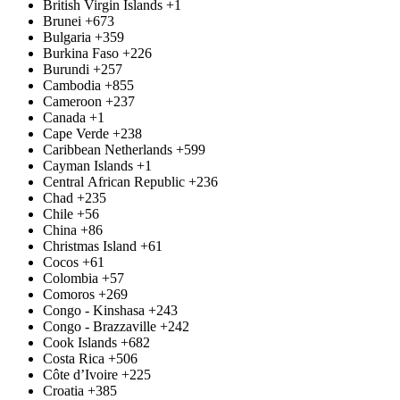
British Virgin Islands
+1
Brunei
+673
Bulgaria
+359
Burkina Faso
+226
Burundi
+257
Cambodia
+855
Cameroon
+237
Canada
+1
Cape Verde
+238
Caribbean Netherlands
+599
Cayman Islands
+1
Central African Republic
+236
Chad
+235
Chile
+56
China
+86
Christmas Island
+61
Cocos
+61
Colombia
+57
Comoros
+269
Congo - Kinshasa
+243
Congo - Brazzaville
+242
Cook Islands
+682
Costa Rica
+506
Côte d’Ivoire
+225
Croatia
+385