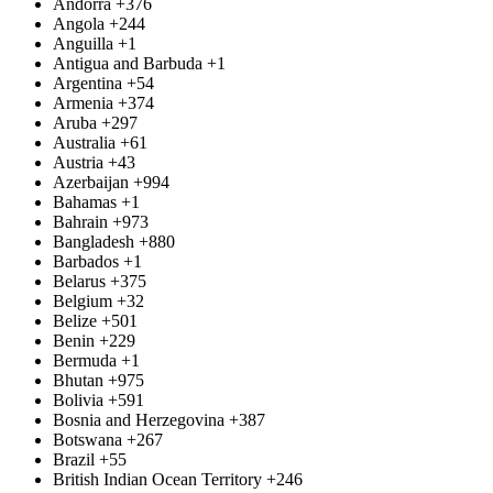
Andorra
+376
Angola
+244
Anguilla
+1
Antigua and Barbuda
+1
Argentina
+54
Armenia
+374
Aruba
+297
Australia
+61
Austria
+43
Azerbaijan
+994
Bahamas
+1
Bahrain
+973
Bangladesh
+880
Barbados
+1
Belarus
+375
Belgium
+32
Belize
+501
Benin
+229
Bermuda
+1
Bhutan
+975
Bolivia
+591
Bosnia and Herzegovina
+387
Botswana
+267
Brazil
+55
British Indian Ocean Territory
+246