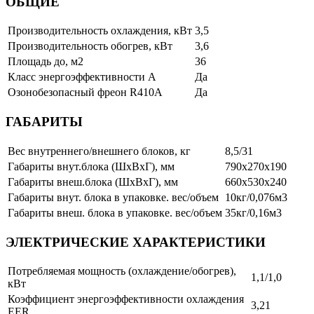
ОБЩИЕ
Производительность охлаждения, кВт
3,5
Производительность обогрев, кВт
3,6
Площадь до, м2
36
Класс энергоэффективности А
Да
Озонобезопасный фреон R410A
Да
ГАБАРИТЫ
Вес внутреннего/внешнего блоков, кг
8,5/31
Габариты внут.блока (ШхВхГ), мм
790х270х190
Габариты внеш.блока (ШхВхГ), мм
660х530х240
Габариты внут. блока в упаковке. вес/объем
10кг/0,076м3
Габариты внеш. блока в упаковке. вес/объем
35кг/0,16м3
ЭЛЕКТРИЧЕСКИЕ ХАРАКТЕРИСТИКИ
Потребляемая мощность (охлаждение/обогрев),
1,1/1,0
кВт
Коэффициент энергоэффективности охлаждения
3,21
EER