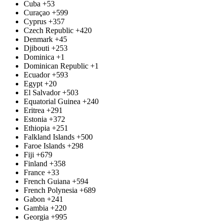
Cuba
+53
Curaçao
+599
Cyprus
+357
Czech Republic
+420
Denmark
+45
Djibouti
+253
Dominica
+1
Dominican Republic
+1
Ecuador
+593
Egypt
+20
El Salvador
+503
Equatorial Guinea
+240
Eritrea
+291
Estonia
+372
Ethiopia
+251
Falkland Islands
+500
Faroe Islands
+298
Fiji
+679
Finland
+358
France
+33
French Guiana
+594
French Polynesia
+689
Gabon
+241
Gambia
+220
Georgia
+995