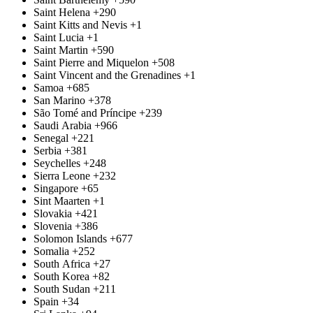
Saint Helena
+290
Saint Kitts and Nevis
+1
Saint Lucia
+1
Saint Martin
+590
Saint Pierre and Miquelon
+508
Saint Vincent and the Grenadines
+1
Samoa
+685
San Marino
+378
São Tomé and Príncipe
+239
Saudi Arabia
+966
Senegal
+221
Serbia
+381
Seychelles
+248
Sierra Leone
+232
Singapore
+65
Sint Maarten
+1
Slovakia
+421
Slovenia
+386
Solomon Islands
+677
Somalia
+252
South Africa
+27
South Korea
+82
South Sudan
+211
Spain
+34