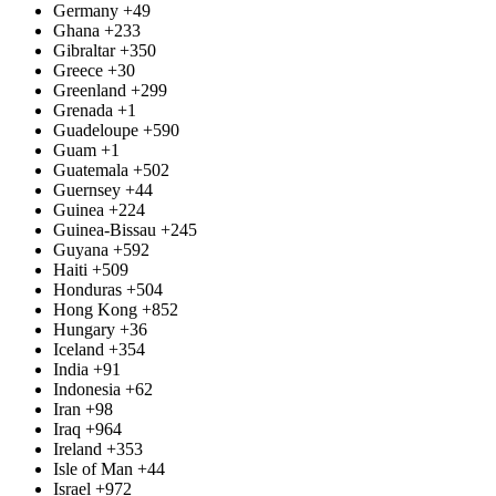
Germany
+49
Ghana
+233
Gibraltar
+350
Greece
+30
Greenland
+299
Grenada
+1
Guadeloupe
+590
Guam
+1
Guatemala
+502
Guernsey
+44
Guinea
+224
Guinea-Bissau
+245
Guyana
+592
Haiti
+509
Honduras
+504
Hong Kong
+852
Hungary
+36
Iceland
+354
India
+91
Indonesia
+62
Iran
+98
Iraq
+964
Ireland
+353
Isle of Man
+44
Israel
+972