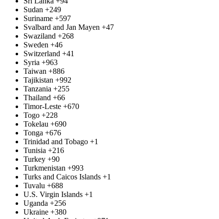
Sri Lanka
+94
Sudan
+249
Suriname
+597
Svalbard and Jan Mayen
+47
Swaziland
+268
Sweden
+46
Switzerland
+41
Syria
+963
Taiwan
+886
Tajikistan
+992
Tanzania
+255
Thailand
+66
Timor-Leste
+670
Togo
+228
Tokelau
+690
Tonga
+676
Trinidad and Tobago
+1
Tunisia
+216
Turkey
+90
Turkmenistan
+993
Turks and Caicos Islands
+1
Tuvalu
+688
U.S. Virgin Islands
+1
Uganda
+256
Ukraine
+380