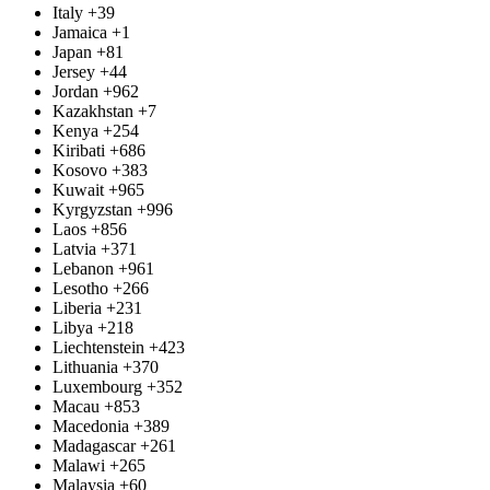
Italy
+39
Jamaica
+1
Japan
+81
Jersey
+44
Jordan
+962
Kazakhstan
+7
Kenya
+254
Kiribati
+686
Kosovo
+383
Kuwait
+965
Kyrgyzstan
+996
Laos
+856
Latvia
+371
Lebanon
+961
Lesotho
+266
Liberia
+231
Libya
+218
Liechtenstein
+423
Lithuania
+370
Luxembourg
+352
Macau
+853
Macedonia
+389
Madagascar
+261
Malawi
+265
Malaysia
+60