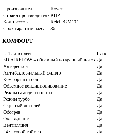
Производитель
Rovex
Страна производитель
КНР
Компрессор
Reichi/GMCC
Срок гарантии, мес.
36
КОМФОРТ
LED дисплей
Есть
3D AIRFLOW – объемный воздушный поток
Да
Авторестарт
Да
Антибактериальный фильтр
Да
Комфортный сон
Да
Объемное кондиционирование
Да
Режим самодиагностики
Да
Режим турбо
Да
Скрытый дисплей
Да
Обогрев
Да
Охлаждение
Да
Вентиляция
Да
24 часовой таймер
Да