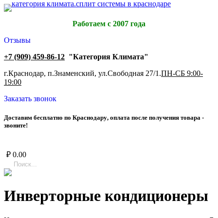
Работаем с 2007 года
Отзывы
+7 (909) 459-86-12
"Категория Климата"
г.Краснодар, п.Знаменский, ул.Свободная 27/1.
ПН-СБ 9:00-
19:00
Заказать звонок
Д
о
с
т
а
в
и
м
б
е
с
п
л
а
т
н
о
п
о
К
р
а
с
н
о
д
а
р
у
,
о
п
л
а
т
а
п
о
с
л
е
п
о
л
у
ч
е
н
и
я
т
о
в
а
р
а
-
з
в
о
н
и
т
е
!
₽
0.00
Инверторные кондиционеры