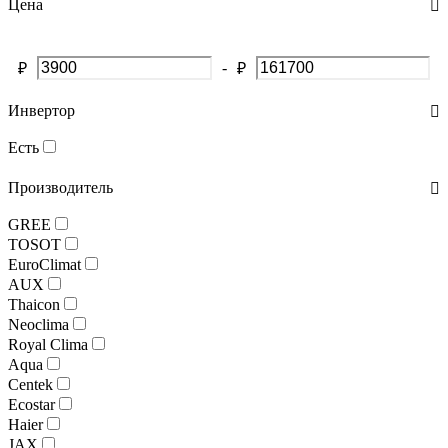
Цена
-
₽
₽
Инвертор
Есть
Производитель
GREE
TOSOT
EuroClimat
AUX
Thaicon
Neoclima
Royal Clima
Aqua
Centek
Ecostar
Haier
JAX