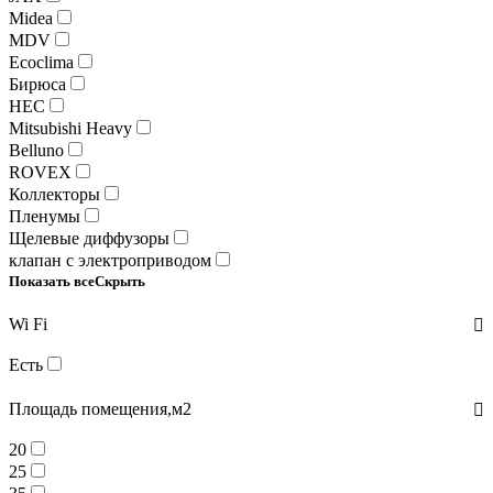
Midea
MDV
Ecoclima
Бирюса
HEC
Mitsubishi Heavy
Belluno
ROVEX
Коллекторы
Пленумы
Щелевые диффузоры
клапан с электроприводом
Показать все
Скрыть
Wi Fi
Есть
Площадь помещения,м2
20
25