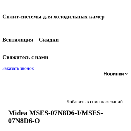
Сплит-системы для холодильных камер
Вентиляция
Скидки
С
в
я
ж
и
т
е
с
ь
с
н
а
м
и
Заказать звонок
Добавить в список желаний
Midea MSES-07N8D6-I/MSES-
07N8D6-O