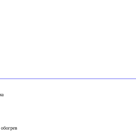
ма
 обогрев