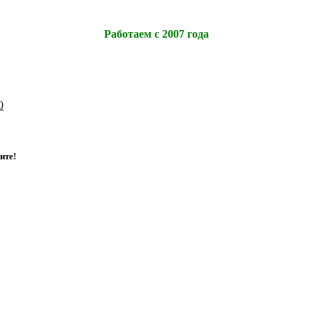
Работаем с 2007 года
0
и
т
е
!