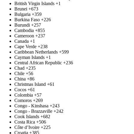
British Virgin Islands
+1
Brunei
+673
Bulgaria
+359
Burkina Faso
+226
Burundi
+257
Cambodia
+855
Cameroon
+237
Canada
+1
Cape Verde
+238
Caribbean Netherlands
+599
Cayman Islands
+1
Central African Republic
+236
Chad
+235
Chile
+56
China
+86
Christmas Island
+61
Cocos
+61
Colombia
+57
Comoros
+269
Congo - Kinshasa
+243
Congo - Brazzaville
+242
Cook Islands
+682
Costa Rica
+506
Côte d’Ivoire
+225
Croatia
+385