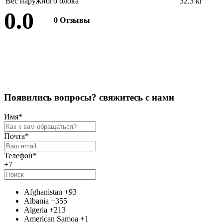
Вес наружного блока
32.3 кг
0.0
0 Отзывы
Оставить отзыв
П
о
я
в
и
л
и
с
ь
в
о
п
р
о
с
ы
?
с
в
я
ж
и
т
е
с
ь
с
н
а
м
и
Имя
*
Почта
*
Телефон
*
+7
Afghanistan
+93
Albania
+355
Algeria
+213
American Samoa
+1