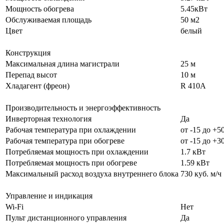
Мощность обогрева
5.45кВт
Обслуживаемая площадь
50 м2
Цвет
белый
Конструкция
Максимальная длина магистрали
25 м
Перепад высот
10 м
Хладагент (фреон)
R 410A
Производительность и энергоэффективность
Инверторная технология
Да
Рабочая температура при охлаждении
от -15 до +5
Рабочая температура при обогреве
от -15 до +3
Потребляемая мощность при охлаждении
1.7 кВт
Потребляемая мощность при обогреве
1.59 кВт
Максимальный расход воздуха внутреннего блока
730 куб. м/ч
Управление и индикация
Wi-Fi
Нет
Пульт дистанционного управления
Да