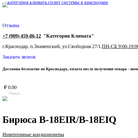
Отзывы
+7 (909) 459-86-12
"Категория Климата"
г.Краснодар, п.Знаменский, ул.Свободная 27/1.
ПН-СБ 9:00-19:0
Заказать звонок
Д
о
с
т
а
в
и
м
б
е
с
п
л
а
т
н
о
п
о
К
р
а
с
н
о
д
а
р
у
,
о
п
л
а
т
а
п
о
с
л
е
п
о
л
у
ч
е
н
и
я
т
о
в
а
р
а
-
з
в
о
н
₽
0.00
Бирюса B-18EIR/B-18EIQ
Инверторные кондиционеры