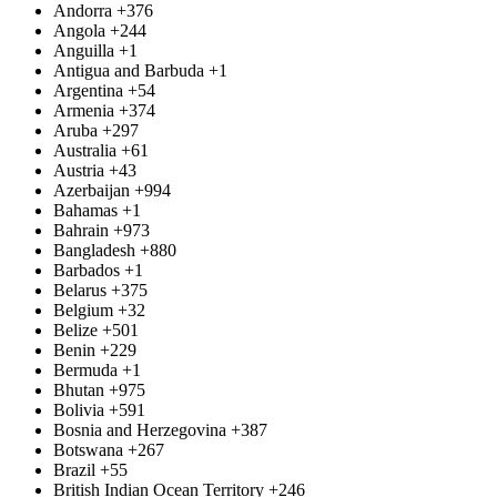
Andorra
+376
Angola
+244
Anguilla
+1
Antigua and Barbuda
+1
Argentina
+54
Armenia
+374
Aruba
+297
Australia
+61
Austria
+43
Azerbaijan
+994
Bahamas
+1
Bahrain
+973
Bangladesh
+880
Barbados
+1
Belarus
+375
Belgium
+32
Belize
+501
Benin
+229
Bermuda
+1
Bhutan
+975
Bolivia
+591
Bosnia and Herzegovina
+387
Botswana
+267
Brazil
+55
British Indian Ocean Territory
+246