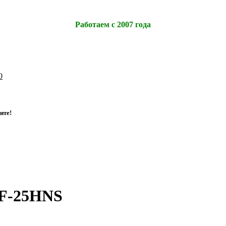
Работаем с 2007 года
0
и
т
е
!
OF-25HNS