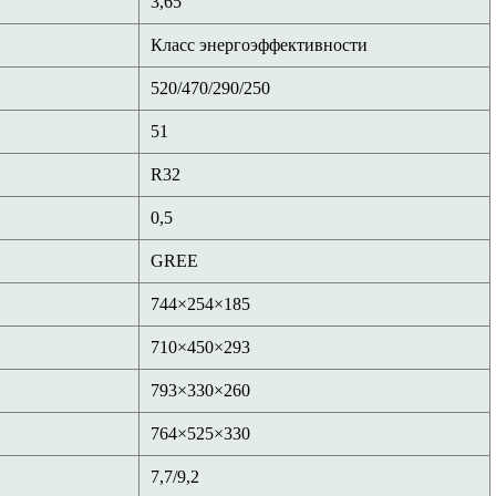
3,65
Класс энергоэффективности
520/470/290/250
51
R32
0,5
GREE
744×254×185
710×450×293
793×330×260
764×525×330
7,7/9,2