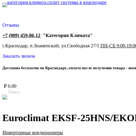
Отзывы
+7 (909) 459-86-12
"Категория Климата"
г.Краснодар, п.Знаменский, ул.Свободная 27/1.
ПН-СБ 9:00-19:0
Заказать звонок
Д
о
с
т
а
в
и
м
б
е
с
п
л
а
т
н
о
п
о
К
р
а
с
н
о
д
а
р
у
,
о
п
л
а
т
а
п
о
с
л
е
п
о
л
у
ч
е
н
и
я
т
о
в
а
р
а
-
з
в
о
н
₽
0.00
Euroclimat EKSF-25HNS/EK
Инверторные кондиционеры