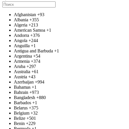
Afghanistan
+93
Albania
+355
Algeria
+213
American Samoa
+1
Andorra
+376
Angola
+244
Anguilla
+1
Antigua and Barbuda
+1
Argentina
+54
Armenia
+374
Aruba
+297
Australia
+61
Austria
+43
Azerbaijan
+994
Bahamas
+1
Bahrain
+973
Bangladesh
+880
Barbados
+1
Belarus
+375
Belgium
+32
Belize
+501
Benin
+229
Bermuda
+1