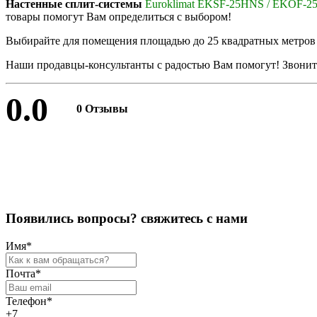
Настенные сплит-системы
Euroklimat EKSF-25HNS / EKOF-
товары помогут Вам определиться с выбором!
Выбирайте для помещения площадью до 25 квадратных метро
Наши продавцы-консультанты с радостью Вам помогут! Звоните
0.0
0 Отзывы
Оставить отзыв
П
о
я
в
и
л
и
с
ь
в
о
п
р
о
с
ы
?
с
в
я
ж
и
т
е
с
ь
с
н
а
м
и
Имя
*
Почта
*
Телефон
*
+7