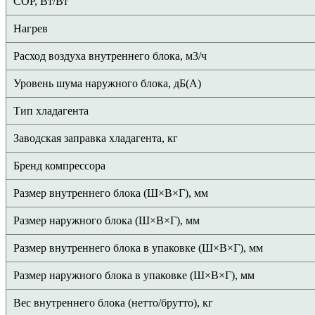
COP, Вт/Вт
Нагрев
Расход воздуха внутреннего блока, м3/ч
Уровень шума наружного блока, дБ(А)
Тип хладагента
Заводская заправка хладагента, кг
Бренд компрессора
Размер внутреннего блока (Ш×В×Г), мм
Размер наружного блока (Ш×В×Г), мм
Размер внутреннего блока в упаковке (Ш×В×Г), мм
Размер наружного блока в упаковке (Ш×В×Г), мм
Вес внутреннего блока (нетто/брутто), кг