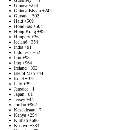
Guernsey
+44
Guinea
+224
Guinea-Bissau
+245
Guyana
+592
Haiti
+509
Honduras
+504
Hong Kong
+852
Hungary
+36
Iceland
+354
India
+91
Indonesia
+62
Iran
+98
Iraq
+964
Ireland
+353
Isle of Man
+44
Israel
+972
Italy
+39
Jamaica
+1
Japan
+81
Jersey
+44
Jordan
+962
Kazakhstan
+7
Kenya
+254
Kiribati
+686
Kosovo
+383