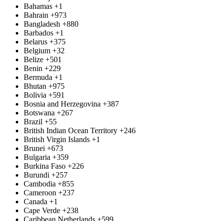
Bahamas
+1
Bahrain
+973
Bangladesh
+880
Barbados
+1
Belarus
+375
Belgium
+32
Belize
+501
Benin
+229
Bermuda
+1
Bhutan
+975
Bolivia
+591
Bosnia and Herzegovina
+387
Botswana
+267
Brazil
+55
British Indian Ocean Territory
+246
British Virgin Islands
+1
Brunei
+673
Bulgaria
+359
Burkina Faso
+226
Burundi
+257
Cambodia
+855
Cameroon
+237
Canada
+1
Cape Verde
+238
Caribbean Netherlands
+599