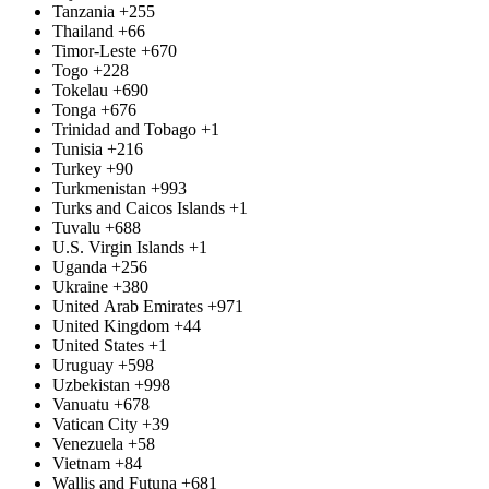
Tanzania
+255
Thailand
+66
Timor-Leste
+670
Togo
+228
Tokelau
+690
Tonga
+676
Trinidad and Tobago
+1
Tunisia
+216
Turkey
+90
Turkmenistan
+993
Turks and Caicos Islands
+1
Tuvalu
+688
U.S. Virgin Islands
+1
Uganda
+256
Ukraine
+380
United Arab Emirates
+971
United Kingdom
+44
United States
+1
Uruguay
+598
Uzbekistan
+998
Vanuatu
+678
Vatican City
+39
Venezuela
+58
Vietnam
+84
Wallis and Futuna
+681