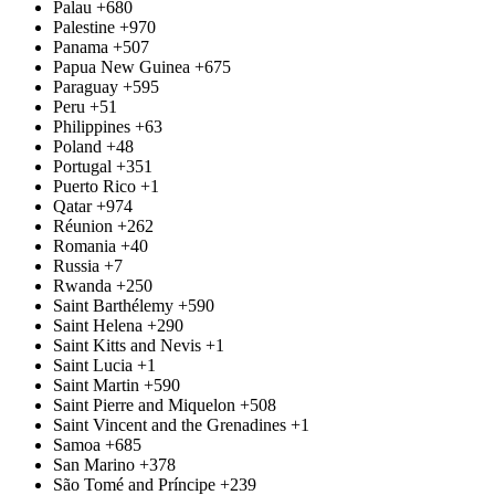
Palau
+680
Palestine
+970
Panama
+507
Papua New Guinea
+675
Paraguay
+595
Peru
+51
Philippines
+63
Poland
+48
Portugal
+351
Puerto Rico
+1
Qatar
+974
Réunion
+262
Romania
+40
Russia
+7
Rwanda
+250
Saint Barthélemy
+590
Saint Helena
+290
Saint Kitts and Nevis
+1
Saint Lucia
+1
Saint Martin
+590
Saint Pierre and Miquelon
+508
Saint Vincent and the Grenadines
+1
Samoa
+685
San Marino
+378
São Tomé and Príncipe
+239