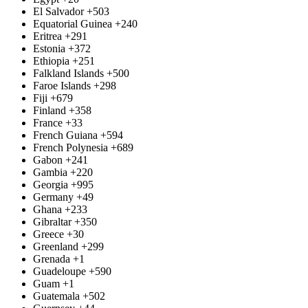
El Salvador
+503
Equatorial Guinea
+240
Eritrea
+291
Estonia
+372
Ethiopia
+251
Falkland Islands
+500
Faroe Islands
+298
Fiji
+679
Finland
+358
France
+33
French Guiana
+594
French Polynesia
+689
Gabon
+241
Gambia
+220
Georgia
+995
Germany
+49
Ghana
+233
Gibraltar
+350
Greece
+30
Greenland
+299
Grenada
+1
Guadeloupe
+590
Guam
+1
Guatemala
+502