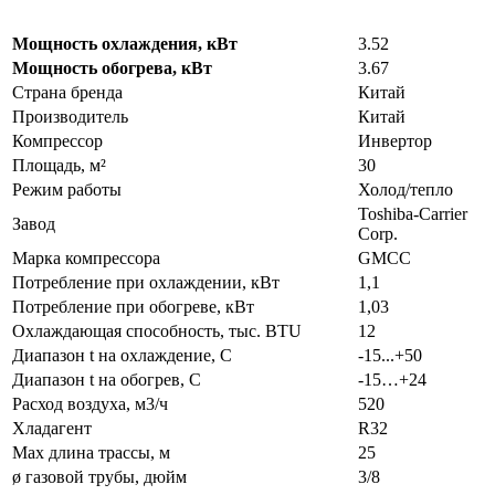
Мощность охлаждения, кВт
3.52
Мощность обогрева, кВт
3.67
Страна бренда
Китай
Производитель
Китай
Компрессор
Инвертор
Площадь, м²
30
Режим работы
Холод/тепло
Toshiba-Carrier
Завод
Corp.
Марка компрессора
GMCC
Потребление при охлаждении, кВт
1,1
Потребление при обогреве, кВт
1,03
Охлаждающая способность, тыс. BTU
12
Диапазон t на охлаждение, С
-15...+50
Диапазон t на обогрев, С
-15…+24
Расход воздуха, м3/ч
520
Хладагент
R32
Max длина трассы, м
25
ø газовой трубы, дюйм
3/8