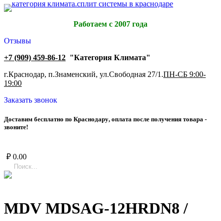
Работаем с 2007 года
Отзывы
+7 (909) 459-86-12
"Категория Климата"
г.Краснодар, п.Знаменский, ул.Свободная 27/1.
ПН-СБ 9:00-
19:00
Заказать звонок
Д
о
с
т
а
в
и
м
б
е
с
п
л
а
т
н
о
п
о
К
р
а
с
н
о
д
а
р
у
,
о
п
л
а
т
а
п
о
с
л
е
п
о
л
у
ч
е
н
и
я
т
о
в
а
р
а
-
з
в
о
н
и
т
е
!
₽
0.00
MDV MDSAG-12HRDN8 /