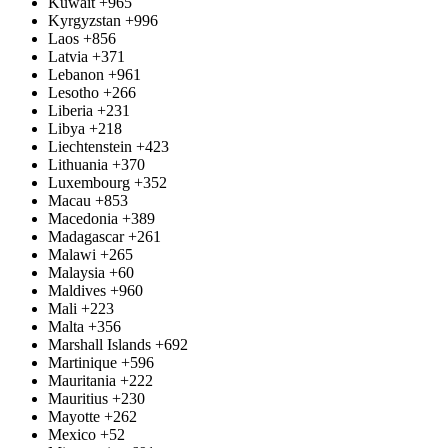
Kuwait
+965
Kyrgyzstan
+996
Laos
+856
Latvia
+371
Lebanon
+961
Lesotho
+266
Liberia
+231
Libya
+218
Liechtenstein
+423
Lithuania
+370
Luxembourg
+352
Macau
+853
Macedonia
+389
Madagascar
+261
Malawi
+265
Malaysia
+60
Maldives
+960
Mali
+223
Malta
+356
Marshall Islands
+692
Martinique
+596
Mauritania
+222
Mauritius
+230
Mayotte
+262
Mexico
+52