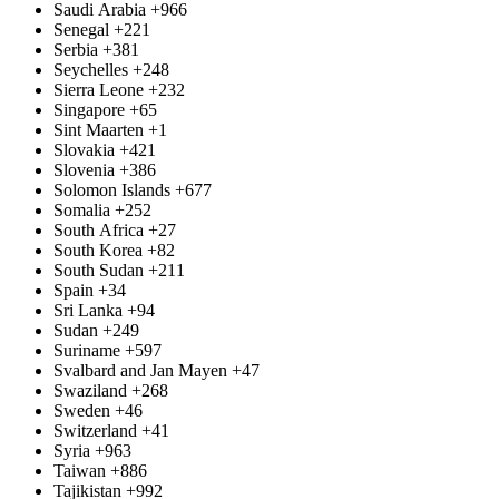
Saudi Arabia
+966
Senegal
+221
Serbia
+381
Seychelles
+248
Sierra Leone
+232
Singapore
+65
Sint Maarten
+1
Slovakia
+421
Slovenia
+386
Solomon Islands
+677
Somalia
+252
South Africa
+27
South Korea
+82
South Sudan
+211
Spain
+34
Sri Lanka
+94
Sudan
+249
Suriname
+597
Svalbard and Jan Mayen
+47
Swaziland
+268
Sweden
+46
Switzerland
+41
Syria
+963
Taiwan
+886
Tajikistan
+992