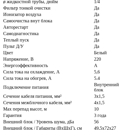
ø жидкостной трубы, дюйм
1/4
Фильтр тонкой очистки
Да
Ионизатор воздуха
Да
Самоочистка внут блока
Да
Авторестарт
Да
Самодиагностика
Да
Теплый пуск
Да
Пульт Д/У
Да
Цвет
Белый
Напряжение, В
220
Энергоэффективность
A
Сила тока на охлаждение, А
5,6
Сила тока на обогрев, А
5.4
Внутренний
Подключение питания
блок
Сечение кабеля питания, мм²
3х1,5
Сечения межблочного кабеля, мм²
4х1,5
Max перепад высот, м
10
Гарантия
3 года
Внешний блок / Уровень шума, дБа
56
Внешний блок / Габариты (ВхШхГ), см
49,5x72x27