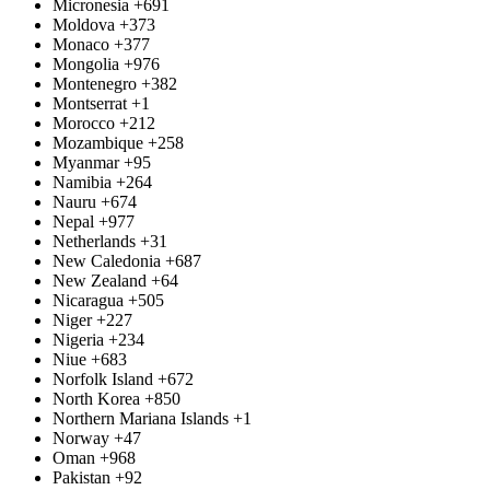
Micronesia
+691
Moldova
+373
Monaco
+377
Mongolia
+976
Montenegro
+382
Montserrat
+1
Morocco
+212
Mozambique
+258
Myanmar
+95
Namibia
+264
Nauru
+674
Nepal
+977
Netherlands
+31
New Caledonia
+687
New Zealand
+64
Nicaragua
+505
Niger
+227
Nigeria
+234
Niue
+683
Norfolk Island
+672
North Korea
+850
Northern Mariana Islands
+1
Norway
+47
Oman
+968
Pakistan
+92