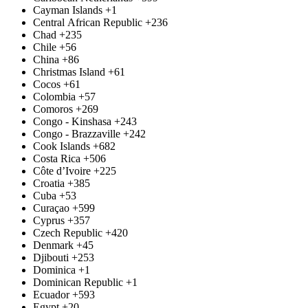
Cayman Islands
+1
Central African Republic
+236
Chad
+235
Chile
+56
China
+86
Christmas Island
+61
Cocos
+61
Colombia
+57
Comoros
+269
Congo - Kinshasa
+243
Congo - Brazzaville
+242
Cook Islands
+682
Costa Rica
+506
Côte d’Ivoire
+225
Croatia
+385
Cuba
+53
Curaçao
+599
Cyprus
+357
Czech Republic
+420
Denmark
+45
Djibouti
+253
Dominica
+1
Dominican Republic
+1
Ecuador
+593
Egypt
+20