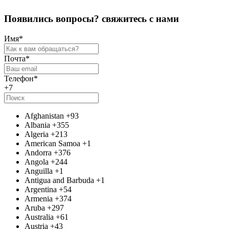
П
о
я
в
и
л
и
с
ь
в
о
п
р
о
с
ы
?
с
в
я
ж
и
т
е
с
ь
с
н
а
м
и
Имя
*
Почта
*
Телефон
*
+7
Afghanistan
+93
Albania
+355
Algeria
+213
American Samoa
+1
Andorra
+376
Angola
+244
Anguilla
+1
Antigua and Barbuda
+1
Argentina
+54
Armenia
+374
Aruba
+297
Australia
+61
Austria
+43