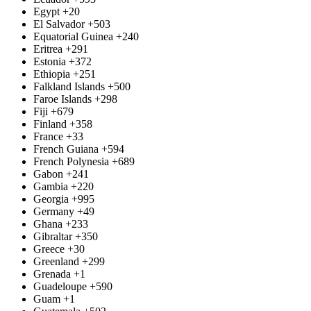
Egypt
+20
El Salvador
+503
Equatorial Guinea
+240
Eritrea
+291
Estonia
+372
Ethiopia
+251
Falkland Islands
+500
Faroe Islands
+298
Fiji
+679
Finland
+358
France
+33
French Guiana
+594
French Polynesia
+689
Gabon
+241
Gambia
+220
Georgia
+995
Germany
+49
Ghana
+233
Gibraltar
+350
Greece
+30
Greenland
+299
Grenada
+1
Guadeloupe
+590
Guam
+1