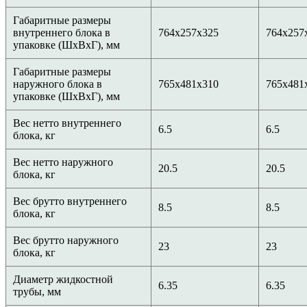
Габаритные размеры
внутреннего блока в
764x257x325
764x257
упаковке (ШxВxГ), мм
Габаритные размеры
наружного блока в
765x481x310
765x481
упаковке (ШxВxГ), мм
Вес нетто внутреннего
6.5
6.5
блока, кг
Вес нетто наружного
20.5
20.5
блока, кг
Вес брутто внутреннего
8.5
8.5
блока, кг
Вес брутто наружного
23
23
блока, кг
Диаметр жидкостной
6.35
6.35
трубы, мм