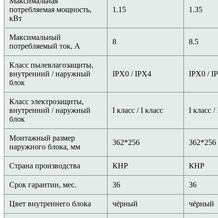
Максимальная
потребляемая мощность,
1.15
1.35
кВт
Максимальный
8
8.5
потребляемый ток, А
Класс пылевлагозащиты,
внутренний / наружный
IPX0 / IPX4
IPX0 / I
блок
Класс электрозащиты,
внутренний / наружный
I класс / I класс
I класс /
блок
Монтажный размер
362*256
362*256
наружного блока, мм
Страна производства
КНР
КНР
Срок гарантии, мес.
36
36
Цвет внутреннего блока
чёрный
чёрный