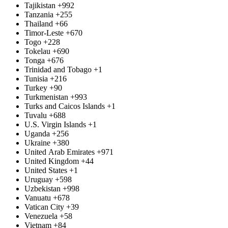
Tajikistan
+992
Tanzania
+255
Thailand
+66
Timor-Leste
+670
Togo
+228
Tokelau
+690
Tonga
+676
Trinidad and Tobago
+1
Tunisia
+216
Turkey
+90
Turkmenistan
+993
Turks and Caicos Islands
+1
Tuvalu
+688
U.S. Virgin Islands
+1
Uganda
+256
Ukraine
+380
United Arab Emirates
+971
United Kingdom
+44
United States
+1
Uruguay
+598
Uzbekistan
+998
Vanuatu
+678
Vatican City
+39
Venezuela
+58
Vietnam
+84