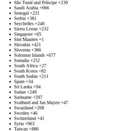
São Tomé and Príncipe
+239
Saudi Arabia
+966
Senegal
+221
Serbia
+381
Seychelles
+248
Sierra Leone
+232
Singapore
+65
Sint Maarten
+1
Slovakia
+421
Slovenia
+386
Solomon Islands
+677
Somalia
+252
South Africa
+27
South Korea
+82
South Sudan
+211
Spain
+34
Sri Lanka
+94
Sudan
+249
Suriname
+597
Svalbard and Jan Mayen
+47
Swaziland
+268
Sweden
+46
Switzerland
+41
Syria
+963
Taiwan
+886