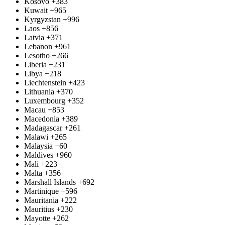
Kosovo
+383
Kuwait
+965
Kyrgyzstan
+996
Laos
+856
Latvia
+371
Lebanon
+961
Lesotho
+266
Liberia
+231
Libya
+218
Liechtenstein
+423
Lithuania
+370
Luxembourg
+352
Macau
+853
Macedonia
+389
Madagascar
+261
Malawi
+265
Malaysia
+60
Maldives
+960
Mali
+223
Malta
+356
Marshall Islands
+692
Martinique
+596
Mauritania
+222
Mauritius
+230
Mayotte
+262