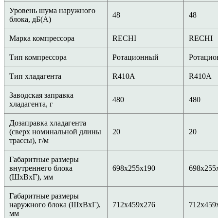
Уровень шума наружного
48
48
блока, дБ(А)
Марка компрессора
RECHI
RECHI
Тип компрессора
Ротационный
Ротаци
Тип хладагента
R410A
R410A
Заводская заправка
480
480
хладагента, г
Дозаправка хладагента
(сверх номинальной длины
20
20
трассы), г/м
Габаритные размеры
внутреннего блока
698x255x190
698x255
(ШxВxГ), мм
Габаритные размеры
наружного блока (ШxВxГ),
712x459x276
712x459
мм