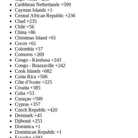
Caribbean Netherlands
+599
Cayman Islands
+1
Central African Republic
+236
Chad
+235
Chile
+56
China
+86
Christmas Island
+61
Cocos
+61
Colombia
+57
Comoros
+269
Congo - Kinshasa
+243
Congo - Brazzaville
+242
Cook Islands
+682
Costa Rica
+506
Côte d’Ivoire
+225
Croatia
+385
Cuba
+53
Curaçao
+599
Cyprus
+357
Czech Republic
+420
Denmark
+45
Djibouti
+253
Dominica
+1
Dominican Republic
+1
Ecuador
+593