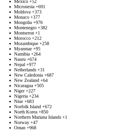
Mexico
+52
Micronesia
+691
Moldova
+373
Monaco
+377
Mongolia
+976
Montenegro
+382
Montserrat
+1
Morocco
+212
Mozambique
+258
Myanmar
+95
Namibia
+264
Nauru
+674
Nepal
+977
Netherlands
+31
New Caledonia
+687
New Zealand
+64
Nicaragua
+505
Niger
+227
Nigeria
+234
Niue
+683
Norfolk Island
+672
North Korea
+850
Northern Mariana Islands
+1
Norway
+47
Oman
+968