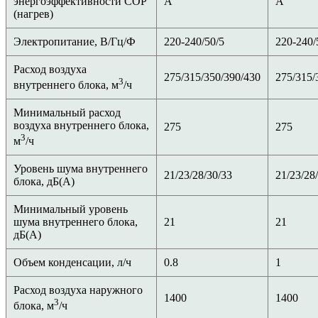
энергоэффективности COP
A
A
(нагрев)
Электропитание, В/Гц/Ф
220-240/50/5
220-240/
Расход воздуха
275/315/350/390/430
275/315/
3
внутреннего блока, м
/ч
Минимальный расход
воздуха внутреннего блока,
275
275
3
м
/ч
Уровень шума внутреннего
21/23/28/30/33
21/23/28
блока, дБ(А)
Минимальный уровень
шума внутреннего блока,
21
21
дБ(А)
Объем конденсации, л/ч
0.8
1
Расход воздуха наружного
1400
1400
3
блока, м
/ч