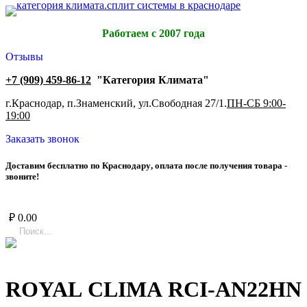
Работаем с 2007 года
Отзывы
+7 (909) 459-86-12
"Категория Климата"
г.Краснодар, п.Знаменский, ул.Свободная 27/1.
ПН-СБ 9:00-
19:00
Заказать звонок
Д
о
с
т
а
в
и
м
б
е
с
п
л
а
т
н
о
п
о
К
р
а
с
н
о
д
а
р
у
,
о
п
л
а
т
а
п
о
с
л
е
п
о
л
у
ч
е
н
и
я
т
о
в
а
р
а
-
з
в
о
н
и
т
е
!
₽
0.00
ROYAL CLIMA RCI-AN22HN