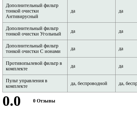
Дополнительный фильтр
тонкой очистки
да
да
Антивирусный
Дополнительный фильтр
да
да
тонкой очистки Угольный
Дополнительный фильтр
да
да
тонкой очистки С ионами
Противопылевой фильтр в
да
да
комплекте
Пульт управления в
да, беспроводной
да, бесп
комплекте
0.0
0 Отзывы
Оставить отзыв