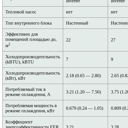
Inverter
Inverter
Тепловой насос
нет
нет
Тип внутреннего блока
Настенный
Настен
Эффективен для
помещений площадью до,
22
27
2
м
Холодопроизводительность
7
9
(kBTU), kBTU
Холодопроизводительность
2.18 (0.65 — 2.80)
2.65 (0.
(кВт), кВт
Потребляемый ток в
3.21 (1.20 — 7.50)
3.75 (1.
режиме охлаждения, А
Потребляемая мощность в
0.679 (0.24 — 1.05)
0.809 (0
режиме охлаждения, кВт
Коэффициент
энергоэффективности EER,
3.21
3.28