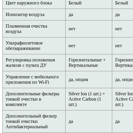
Цвет наружного блока
Белый
Белый
Ионизатор воздуха
да
да
Плазменная очистка
нет
нет
воздуха
Ультрафиолетовое
нет
нет
обеззараживание
Регулировка положения
Горизонтальные +
Горизон
жалюзи с пульта ДУ
Вертикальные
Вертика
Управление c мобильного
да, опция
да, опци
приложения по Wi-Fi
Дополнительные фильтры
Silver Ion (1 шт.) +
Silver Io
тонкой очистки в
Active Carbon (1
Active C
комплекте
шт.)
шт.)
Дополнительный фильтр
тонкой очистки
да
да
Антибактериальный