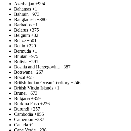
Azerbaijan
+994
Bahamas
+1
Bahrain
+973
Bangladesh
+880
Barbados
+1
Belarus
+375
Belgium
+32
Belize
+501
Benin
+229
Bermuda
+1
Bhutan
+975
Bolivia
+591
Bosnia and Herzegovina
+387
Botswana
+267
Brazil
+55
British Indian Ocean Territory
+246
British Virgin Islands
+1
Brunei
+673
Bulgaria
+359
Burkina Faso
+226
Burundi
+257
Cambodia
+855
Cameroon
+237
Canada
+1
Cape Verde
+238