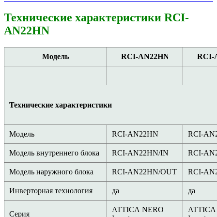
Технические характеристики RCI-
AN22HN
Модель
RCI-AN22HN
RCI-
Технические характеристики
Модель
RCI-AN22HN
RCI-AN
Модель внутреннего блока
RCI-AN22HN/IN
RCI-AN
Модель наружного блока
RCI-AN22HN/OUT
RCI-AN
Инверторная технология
да
да
ATTIСA NERO
ATTIСA
Серия