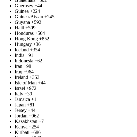
Guatemala
+502
Guernsey
+44
Guinea
+224
Guinea-Bissau
+245
Guyana
+592
Haiti
+509
Honduras
+504
Hong Kong
+852
Hungary
+36
Iceland
+354
India
+91
Indonesia
+62
Iran
+98
Iraq
+964
Ireland
+353
Isle of Man
+44
Israel
+972
Italy
+39
Jamaica
+1
Japan
+81
Jersey
+44
Jordan
+962
Kazakhstan
+7
Kenya
+254
Kiribati
+686