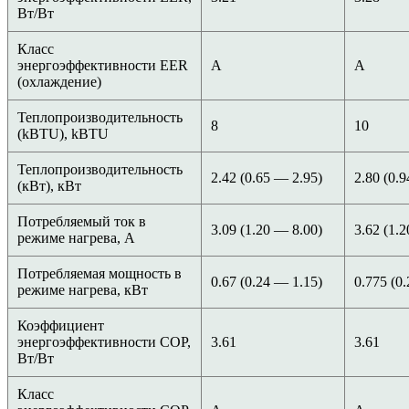
Вт/Вт
Класс
энергоэффективности EER
A
A
(охлаждение)
Теплопроизводительность
8
10
(kBTU), kBTU
Теплопроизводительность
2.42 (0.65 — 2.95)
2.80 (0.
(кВт), кВт
Потребляемый ток в
3.09 (1.20 — 8.00)
3.62 (1.
режиме нагрева, А
Потребляемая мощность в
0.67 (0.24 — 1.15)
0.775 (0
режиме нагрева, кВт
Коэффициент
энергоэффективности COP,
3.61
3.61
Вт/Вт
Класс