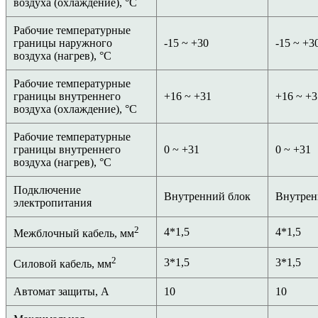
воздуха (охлаждение), °C
Рабочие температурные
границы наружного
-15 ~ +30
-15 ~ +3
воздуха (нагрев), °C
Рабочие температурные
границы внутреннего
+16 ~ +31
+16 ~ +3
воздуха (охлаждение), °C
Рабочие температурные
границы внутреннего
0 ~ +31
0 ~ +31
воздуха (нагрев), °C
Подключение
Внутренний блок
Внутрен
электропитания
2
4*1,5
4*1,5
Межблочный кабель, мм
2
3*1,5
3*1,5
Силовой кабель, мм
Автомат защиты, А
10
10