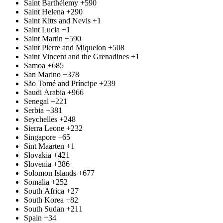
Saint Barthélemy
+590
Saint Helena
+290
Saint Kitts and Nevis
+1
Saint Lucia
+1
Saint Martin
+590
Saint Pierre and Miquelon
+508
Saint Vincent and the Grenadines
+1
Samoa
+685
San Marino
+378
São Tomé and Príncipe
+239
Saudi Arabia
+966
Senegal
+221
Serbia
+381
Seychelles
+248
Sierra Leone
+232
Singapore
+65
Sint Maarten
+1
Slovakia
+421
Slovenia
+386
Solomon Islands
+677
Somalia
+252
South Africa
+27
South Korea
+82
South Sudan
+211
Spain
+34