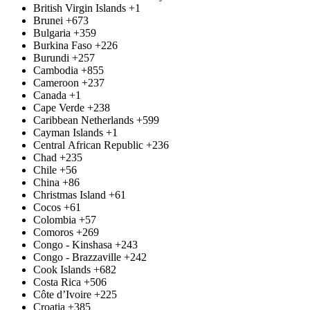
British Virgin Islands
+1
Brunei
+673
Bulgaria
+359
Burkina Faso
+226
Burundi
+257
Cambodia
+855
Cameroon
+237
Canada
+1
Cape Verde
+238
Caribbean Netherlands
+599
Cayman Islands
+1
Central African Republic
+236
Chad
+235
Chile
+56
China
+86
Christmas Island
+61
Cocos
+61
Colombia
+57
Comoros
+269
Congo - Kinshasa
+243
Congo - Brazzaville
+242
Cook Islands
+682
Costa Rica
+506
Côte d’Ivoire
+225
Croatia
+385