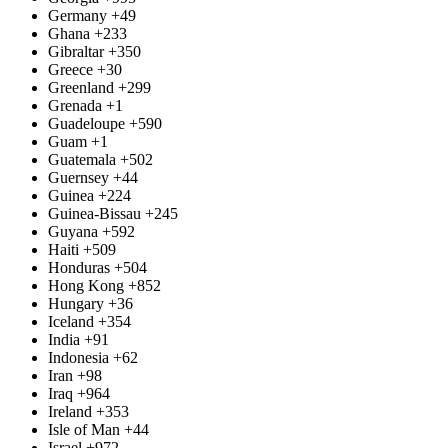
Germany
+49
Ghana
+233
Gibraltar
+350
Greece
+30
Greenland
+299
Grenada
+1
Guadeloupe
+590
Guam
+1
Guatemala
+502
Guernsey
+44
Guinea
+224
Guinea-Bissau
+245
Guyana
+592
Haiti
+509
Honduras
+504
Hong Kong
+852
Hungary
+36
Iceland
+354
India
+91
Indonesia
+62
Iran
+98
Iraq
+964
Ireland
+353
Isle of Man
+44
Israel
+972