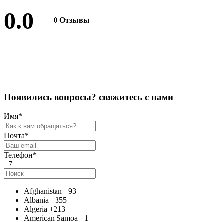
0.0
0 Отзывы
Оставить отзыв
П
о
я
в
и
л
и
с
ь
в
о
п
р
о
с
ы
?
с
в
я
ж
и
т
е
с
ь
с
н
а
м
и
Имя
*
Почта
*
Телефон
*
+7
Afghanistan
+93
Albania
+355
Algeria
+213
American Samoa
+1