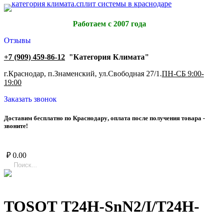
Работаем с 2007 года
Отзывы
+7 (909) 459-86-12
"Категория Климата"
г.Краснодар, п.Знаменский, ул.Свободная 27/1.
ПН-СБ 9:00-
19:00
Заказать звонок
Д
о
с
т
а
в
и
м
б
е
с
п
л
а
т
н
о
п
о
К
р
а
с
н
о
д
а
р
у
,
о
п
л
а
т
а
п
о
с
л
е
п
о
л
у
ч
е
н
и
я
т
о
в
а
р
а
-
з
в
о
н
и
т
е
!
₽
0.00
TOSOT T24H-SnN2/I/T24H-