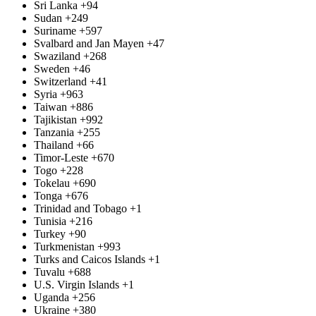
Sri Lanka
+94
Sudan
+249
Suriname
+597
Svalbard and Jan Mayen
+47
Swaziland
+268
Sweden
+46
Switzerland
+41
Syria
+963
Taiwan
+886
Tajikistan
+992
Tanzania
+255
Thailand
+66
Timor-Leste
+670
Togo
+228
Tokelau
+690
Tonga
+676
Trinidad and Tobago
+1
Tunisia
+216
Turkey
+90
Turkmenistan
+993
Turks and Caicos Islands
+1
Tuvalu
+688
U.S. Virgin Islands
+1
Uganda
+256
Ukraine
+380