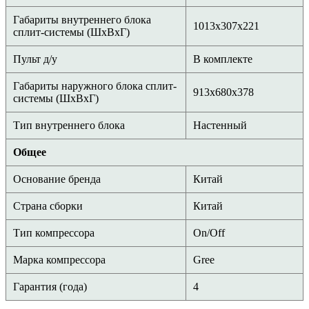
Габариты внутреннего блока
1013x307x221
сплит-системы (ШxВxГ)
Пульт д/у
В комплекте
Габариты наружного блока сплит-
913х680х378
системы (ШxВxГ)
Тип внутреннего блока
Настенный
Общее
Основание бренда
Китай
Страна сборки
Китай
Тип компрессора
On/Off
Марка компрессора
Gree
Гарантия (года)
4