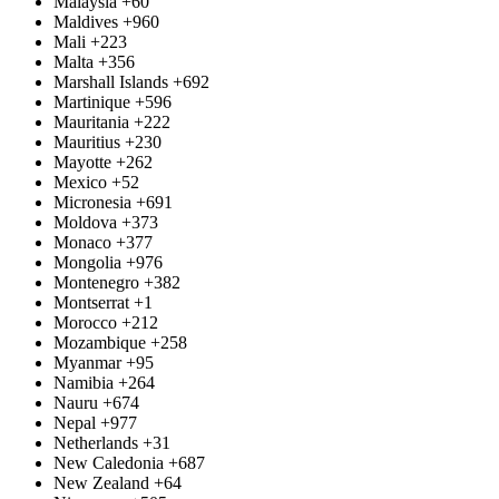
Malaysia
+60
Maldives
+960
Mali
+223
Malta
+356
Marshall Islands
+692
Martinique
+596
Mauritania
+222
Mauritius
+230
Mayotte
+262
Mexico
+52
Micronesia
+691
Moldova
+373
Monaco
+377
Mongolia
+976
Montenegro
+382
Montserrat
+1
Morocco
+212
Mozambique
+258
Myanmar
+95
Namibia
+264
Nauru
+674
Nepal
+977
Netherlands
+31
New Caledonia
+687
New Zealand
+64