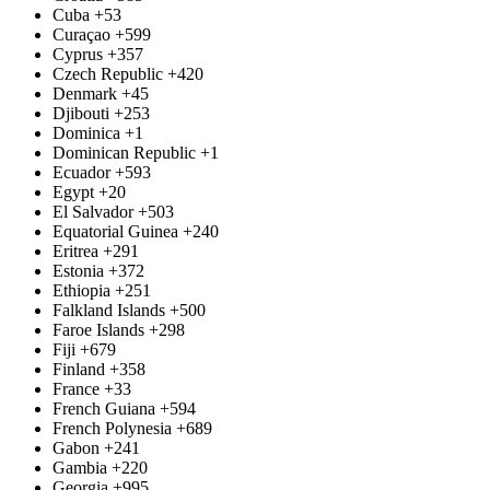
Cuba
+53
Curaçao
+599
Cyprus
+357
Czech Republic
+420
Denmark
+45
Djibouti
+253
Dominica
+1
Dominican Republic
+1
Ecuador
+593
Egypt
+20
El Salvador
+503
Equatorial Guinea
+240
Eritrea
+291
Estonia
+372
Ethiopia
+251
Falkland Islands
+500
Faroe Islands
+298
Fiji
+679
Finland
+358
France
+33
French Guiana
+594
French Polynesia
+689
Gabon
+241
Gambia
+220
Georgia
+995