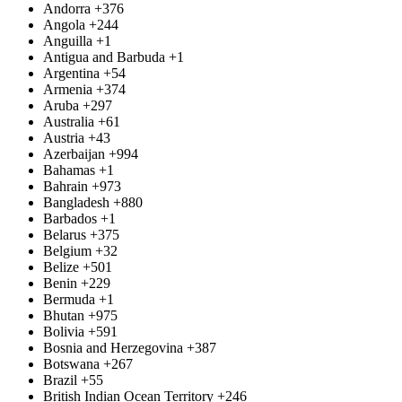
Andorra
+376
Angola
+244
Anguilla
+1
Antigua and Barbuda
+1
Argentina
+54
Armenia
+374
Aruba
+297
Australia
+61
Austria
+43
Azerbaijan
+994
Bahamas
+1
Bahrain
+973
Bangladesh
+880
Barbados
+1
Belarus
+375
Belgium
+32
Belize
+501
Benin
+229
Bermuda
+1
Bhutan
+975
Bolivia
+591
Bosnia and Herzegovina
+387
Botswana
+267
Brazil
+55
British Indian Ocean Territory
+246