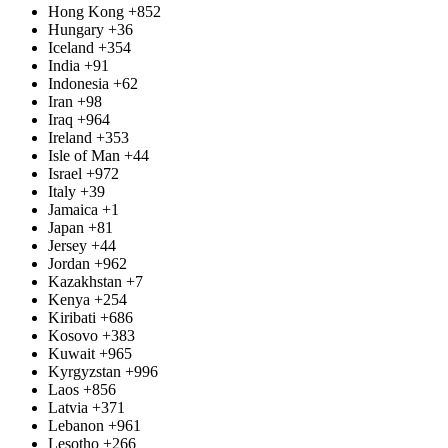
Hong Kong
+852
Hungary
+36
Iceland
+354
India
+91
Indonesia
+62
Iran
+98
Iraq
+964
Ireland
+353
Isle of Man
+44
Israel
+972
Italy
+39
Jamaica
+1
Japan
+81
Jersey
+44
Jordan
+962
Kazakhstan
+7
Kenya
+254
Kiribati
+686
Kosovo
+383
Kuwait
+965
Kyrgyzstan
+996
Laos
+856
Latvia
+371
Lebanon
+961
Lesotho
+266