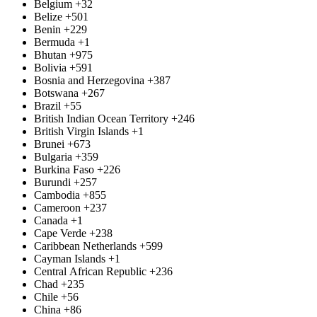
Belgium
+32
Belize
+501
Benin
+229
Bermuda
+1
Bhutan
+975
Bolivia
+591
Bosnia and Herzegovina
+387
Botswana
+267
Brazil
+55
British Indian Ocean Territory
+246
British Virgin Islands
+1
Brunei
+673
Bulgaria
+359
Burkina Faso
+226
Burundi
+257
Cambodia
+855
Cameroon
+237
Canada
+1
Cape Verde
+238
Caribbean Netherlands
+599
Cayman Islands
+1
Central African Republic
+236
Chad
+235
Chile
+56
China
+86