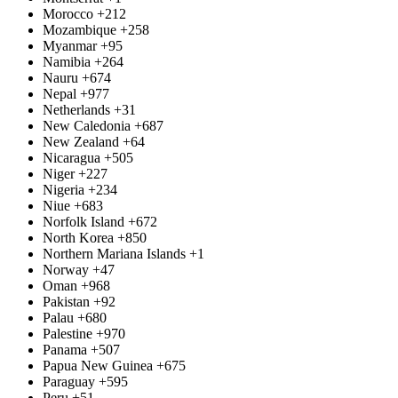
Morocco
+212
Mozambique
+258
Myanmar
+95
Namibia
+264
Nauru
+674
Nepal
+977
Netherlands
+31
New Caledonia
+687
New Zealand
+64
Nicaragua
+505
Niger
+227
Nigeria
+234
Niue
+683
Norfolk Island
+672
North Korea
+850
Northern Mariana Islands
+1
Norway
+47
Oman
+968
Pakistan
+92
Palau
+680
Palestine
+970
Panama
+507
Papua New Guinea
+675
Paraguay
+595
Peru
+51