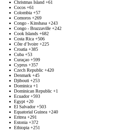
Christmas Island
+61
Cocos
+61
Colombia
+57
Comoros
+269
Congo - Kinshasa
+243
Congo - Brazzaville
+242
Cook Islands
+682
Costa Rica
+506
Côte d’Ivoire
+225
Croatia
+385
Cuba
+53
Curaçao
+599
Cyprus
+357
Czech Republic
+420
Denmark
+45
Djibouti
+253
Dominica
+1
Dominican Republic
+1
Ecuador
+593
Egypt
+20
El Salvador
+503
Equatorial Guinea
+240
Eritrea
+291
Estonia
+372
Ethiopia
+251