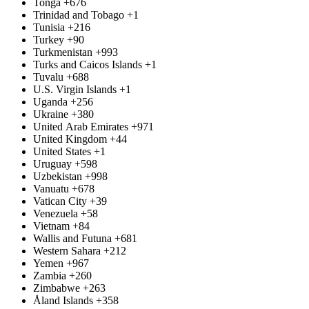
Tonga
+676
Trinidad and Tobago
+1
Tunisia
+216
Turkey
+90
Turkmenistan
+993
Turks and Caicos Islands
+1
Tuvalu
+688
U.S. Virgin Islands
+1
Uganda
+256
Ukraine
+380
United Arab Emirates
+971
United Kingdom
+44
United States
+1
Uruguay
+598
Uzbekistan
+998
Vanuatu
+678
Vatican City
+39
Venezuela
+58
Vietnam
+84
Wallis and Futuna
+681
Western Sahara
+212
Yemen
+967
Zambia
+260
Zimbabwe
+263
Åland Islands
+358