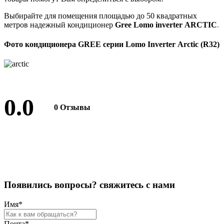
Выбирайте для помещения площадью до 50 квадратных
метров надежный кондиционер
Gree Lomo inverter ARCTIC
.
Фото кондиционера GREE серии Lomo Inverter Arctic (R32)
0.0
0 Отзывы
Оставить отзыв
П
о
я
в
и
л
и
с
ь
в
о
п
р
о
с
ы
?
с
в
я
ж
и
т
е
с
ь
с
н
а
м
и
Имя
*
Почта
*