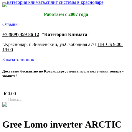
Работаем с 2007 года
Отзывы
+7 (909) 459-86-12
"Категория Климата"
г.Краснодар, п.Знаменский, ул.Свободная 27/1.
ПН-СБ 9:00-
19:00
Заказать звонок
Д
о
с
т
а
в
и
м
б
е
с
п
л
а
т
н
о
п
о
К
р
а
с
н
о
д
а
р
у
,
о
п
л
а
т
а
п
о
с
л
е
п
о
л
у
ч
е
н
и
я
т
о
в
а
р
а
-
з
в
о
н
и
т
е
!
₽
0.00
Gree Lomo inverter ARCTIC