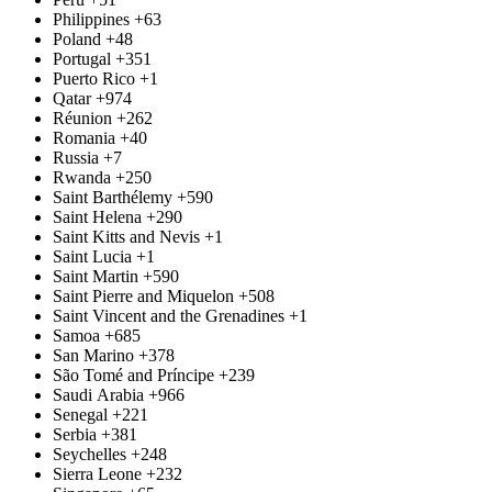
Philippines
+63
Poland
+48
Portugal
+351
Puerto Rico
+1
Qatar
+974
Réunion
+262
Romania
+40
Russia
+7
Rwanda
+250
Saint Barthélemy
+590
Saint Helena
+290
Saint Kitts and Nevis
+1
Saint Lucia
+1
Saint Martin
+590
Saint Pierre and Miquelon
+508
Saint Vincent and the Grenadines
+1
Samoa
+685
San Marino
+378
São Tomé and Príncipe
+239
Saudi Arabia
+966
Senegal
+221
Serbia
+381
Seychelles
+248
Sierra Leone
+232