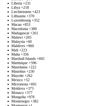
Liberia
+231
Libya
+218
Liechtenstein
+423
Lithuania
+370
Luxembourg
+352
Macau
+853
Macedonia
+389
Madagascar
+261
Malawi
+265
Malaysia
+60
Maldives
+960
Mali
+223
Malta
+356
Marshall Islands
+692
Martinique
+596
Mauritania
+222
Mauritius
+230
Mayotte
+262
Mexico
+52
Micronesia
+691
Moldova
+373
Monaco
+377
Mongolia
+976
Montenegro
+382
Montserrat
+1