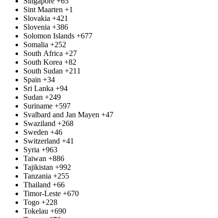
Singapore
+65
Sint Maarten
+1
Slovakia
+421
Slovenia
+386
Solomon Islands
+677
Somalia
+252
South Africa
+27
South Korea
+82
South Sudan
+211
Spain
+34
Sri Lanka
+94
Sudan
+249
Suriname
+597
Svalbard and Jan Mayen
+47
Swaziland
+268
Sweden
+46
Switzerland
+41
Syria
+963
Taiwan
+886
Tajikistan
+992
Tanzania
+255
Thailand
+66
Timor-Leste
+670
Togo
+228
Tokelau
+690