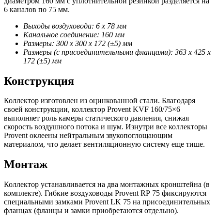
диаметром 160 мм с уплотнительной резинкой разделяется на
6 каналов по 75 мм.
Выходы воздуховода: 6 х 78 мм
Канальное соединение: 160 мм
Размеры: 300 х 300 х 172 (±5) мм
Размеры (с присоединительными фланцами): 363 х 425 х
172 (±5) мм
Конструкция
Коллектор изготовлен из оцинкованной стали. Благодаря
своей конструкции, коллектор Provent KVF 160/75×6
выполняет роль камеры статического давления, снижая
скорость воздушного потока и шум. Изнутри все коллекторы
Provent оклеены нейтральным звукопоглощающим
материалом, что делает вентиляционную систему еще тише.
Монтаж
Коллектор устанавливается на два монтажных кронштейна (в
комплекте). Гибкие воздуховоды Provent RP 75 фиксируются
специальными замками Provent LK 75 на присоединительных
фланцах (фланцы и замки приобретаются отдельно).