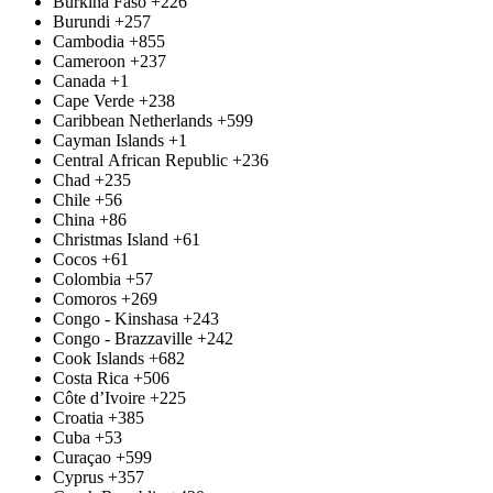
Burkina Faso
+226
Burundi
+257
Cambodia
+855
Cameroon
+237
Canada
+1
Cape Verde
+238
Caribbean Netherlands
+599
Cayman Islands
+1
Central African Republic
+236
Chad
+235
Chile
+56
China
+86
Christmas Island
+61
Cocos
+61
Colombia
+57
Comoros
+269
Congo - Kinshasa
+243
Congo - Brazzaville
+242
Cook Islands
+682
Costa Rica
+506
Côte d’Ivoire
+225
Croatia
+385
Cuba
+53
Curaçao
+599
Cyprus
+357