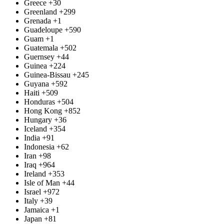
Greece
+30
Greenland
+299
Grenada
+1
Guadeloupe
+590
Guam
+1
Guatemala
+502
Guernsey
+44
Guinea
+224
Guinea-Bissau
+245
Guyana
+592
Haiti
+509
Honduras
+504
Hong Kong
+852
Hungary
+36
Iceland
+354
India
+91
Indonesia
+62
Iran
+98
Iraq
+964
Ireland
+353
Isle of Man
+44
Israel
+972
Italy
+39
Jamaica
+1
Japan
+81