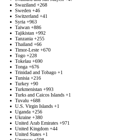
Swaziland
+268
Sweden
+46
Switzerland
+41
Syria
+963
Taiwan
+886
Tajikistan
+992
Tanzania
+255
Thailand
+66
Timor-Leste
+670
Togo
+228
Tokelau
+690
Tonga
+676
Trinidad and Tobago
+1
Tunisia
+216
Turkey
+90
Turkmenistan
+993
Turks and Caicos Islands
+1
Tuvalu
+688
U.S. Virgin Islands
+1
Uganda
+256
Ukraine
+380
United Arab Emirates
+971
United Kingdom
+44
United States
+1
Uruguay
+598