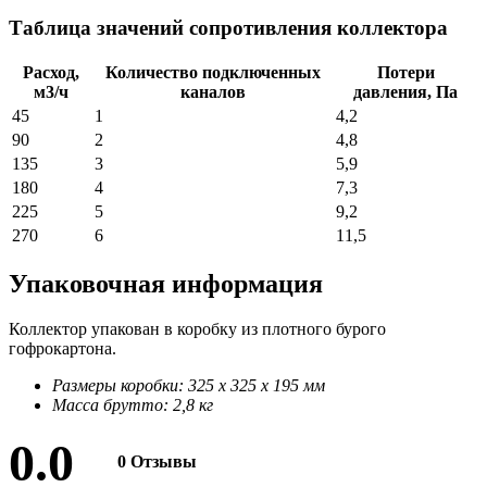
Таблица значений сопротивления коллектора
Расход,
Количество подключенных
Потери
м3/ч
каналов
давления, Па
45
1
4,2
90
2
4,8
135
3
5,9
180
4
7,3
225
5
9,2
270
6
11,5
Упаковочная информация
Коллектор упакован в коробку из плотного бурого
гофрокартона.
Размеры коробки: 325 х 325 х 195 мм
Масса брутто: 2,8 кг
0.0
0 Отзывы