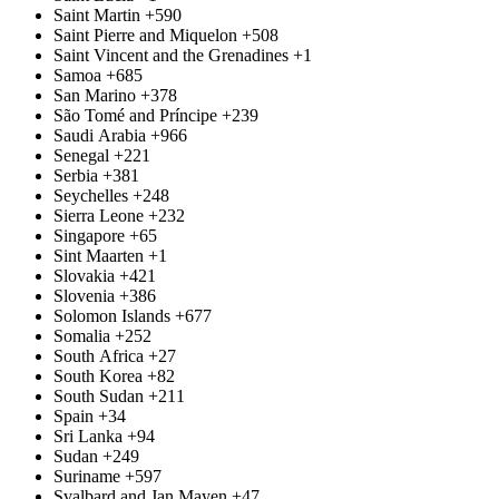
Saint Martin
+590
Saint Pierre and Miquelon
+508
Saint Vincent and the Grenadines
+1
Samoa
+685
San Marino
+378
São Tomé and Príncipe
+239
Saudi Arabia
+966
Senegal
+221
Serbia
+381
Seychelles
+248
Sierra Leone
+232
Singapore
+65
Sint Maarten
+1
Slovakia
+421
Slovenia
+386
Solomon Islands
+677
Somalia
+252
South Africa
+27
South Korea
+82
South Sudan
+211
Spain
+34
Sri Lanka
+94
Sudan
+249
Suriname
+597
Svalbard and Jan Mayen
+47