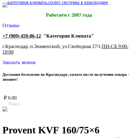
Работаем с 2007 года
Отзывы
+7 (909) 459-86-12
"Категория Климата"
г.Краснодар, п.Знаменский, ул.Свободная 27/1.
ПН-СБ 9:00-
19:00
Заказать звонок
Д
о
с
т
а
в
и
м
б
е
с
п
л
а
т
н
о
п
о
К
р
а
с
н
о
д
а
р
у
,
о
п
л
а
т
а
п
о
с
л
е
п
о
л
у
ч
е
н
и
я
т
о
в
а
р
а
-
з
в
о
н
и
т
е
!
₽
0.00
Provent KVF 160/75×6