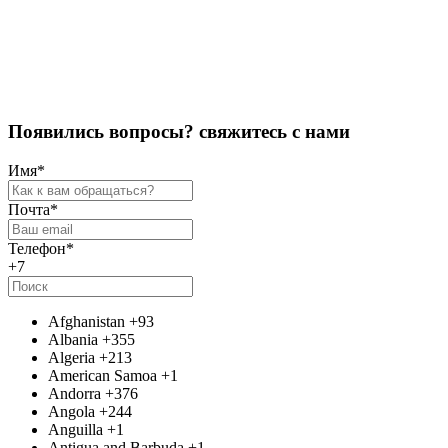
Оставить отзыв
П
о
я
в
и
л
и
с
ь
в
о
п
р
о
с
ы
?
с
в
я
ж
и
т
е
с
ь
с
н
а
м
и
Имя
*
Почта
*
Телефон
*
+7
Afghanistan
+93
Albania
+355
Algeria
+213
American Samoa
+1
Andorra
+376
Angola
+244
Anguilla
+1
Antigua and Barbuda
+1