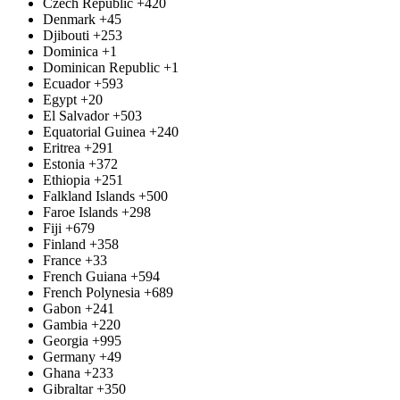
Czech Republic
+420
Denmark
+45
Djibouti
+253
Dominica
+1
Dominican Republic
+1
Ecuador
+593
Egypt
+20
El Salvador
+503
Equatorial Guinea
+240
Eritrea
+291
Estonia
+372
Ethiopia
+251
Falkland Islands
+500
Faroe Islands
+298
Fiji
+679
Finland
+358
France
+33
French Guiana
+594
French Polynesia
+689
Gabon
+241
Gambia
+220
Georgia
+995
Germany
+49
Ghana
+233
Gibraltar
+350