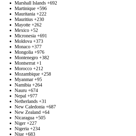
Marshall Islands
+692
Martinique
+596
Mauritania
+222
Mauritius
+230
Mayotte
+262
Mexico
+52
Micronesia
+691
Moldova
+373
Monaco
+377
Mongolia
+976
Montenegro
+382
Montserrat
+1
Morocco
+212
Mozambique
+258
Myanmar
+95
Namibia
+264
Nauru
+674
Nepal
+977
Netherlands
+31
New Caledonia
+687
New Zealand
+64
Nicaragua
+505
Niger
+227
Nigeria
+234
Niue
+683