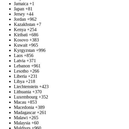
Jamaica
+1
Japan
+81
Jersey
+44
Jordan
+962
Kazakhstan
+7
Kenya
+254
Kiribati
+686
Kosovo
+383
Kuwait
+965
Kyrgyzstan
+996
Laos
+856
Latvia
+371
Lebanon
+961
Lesotho
+266
Liberia
+231
Libya
+218
Liechtenstein
+423
Lithuania
+370
Luxembourg
+352
Macau
+853
Macedonia
+389
Madagascar
+261
Malawi
+265
Malaysia
+60
Maldives
+960