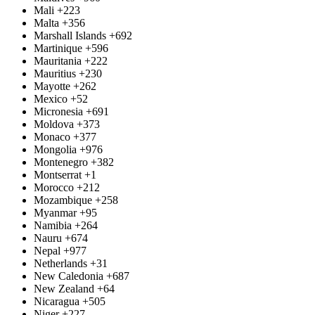
Mali
+223
Malta
+356
Marshall Islands
+692
Martinique
+596
Mauritania
+222
Mauritius
+230
Mayotte
+262
Mexico
+52
Micronesia
+691
Moldova
+373
Monaco
+377
Mongolia
+976
Montenegro
+382
Montserrat
+1
Morocco
+212
Mozambique
+258
Myanmar
+95
Namibia
+264
Nauru
+674
Nepal
+977
Netherlands
+31
New Caledonia
+687
New Zealand
+64
Nicaragua
+505
Niger
+227