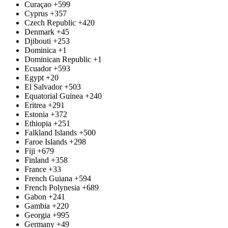
Curaçao
+599
Cyprus
+357
Czech Republic
+420
Denmark
+45
Djibouti
+253
Dominica
+1
Dominican Republic
+1
Ecuador
+593
Egypt
+20
El Salvador
+503
Equatorial Guinea
+240
Eritrea
+291
Estonia
+372
Ethiopia
+251
Falkland Islands
+500
Faroe Islands
+298
Fiji
+679
Finland
+358
France
+33
French Guiana
+594
French Polynesia
+689
Gabon
+241
Gambia
+220
Georgia
+995
Germany
+49