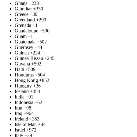
Ghana
+233
Gibraltar
+350
Greece
+30
Greenland
+299
Grenada
+1
Guadeloupe
+590
Guam
+1
Guatemala
+502
Guernsey
+44
Guinea
+224
Guinea-Bissau
+245
Guyana
+592
Haiti
+509
Honduras
+504
Hong Kong
+852
Hungary
+36
Iceland
+354
India
+91
Indonesia
+62
Iran
+98
Iraq
+964
Ireland
+353
Isle of Man
+44
Israel
+972
Italy
+39