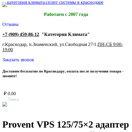
Работаем с 2007 года
Отзывы
+7 (909) 459-86-12
"Категория Климата"
г.Краснодар, п.Знаменский, ул.Свободная 27/1.
ПН-СБ 9:00-
19:00
Заказать звонок
Д
о
с
т
а
в
и
м
б
е
с
п
л
а
т
н
о
п
о
К
р
а
с
н
о
д
а
р
у
,
о
п
л
а
т
а
п
о
с
л
е
п
о
л
у
ч
е
н
и
я
т
о
в
а
р
а
-
з
в
о
н
и
т
е
!
₽
0.00
Provent VPS 125/75×2 адаптер