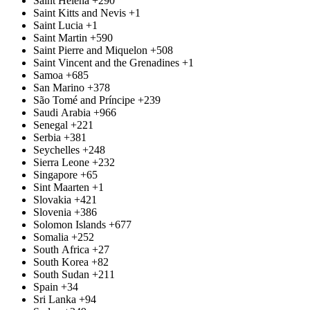
Saint Helena
+290
Saint Kitts and Nevis
+1
Saint Lucia
+1
Saint Martin
+590
Saint Pierre and Miquelon
+508
Saint Vincent and the Grenadines
+1
Samoa
+685
San Marino
+378
São Tomé and Príncipe
+239
Saudi Arabia
+966
Senegal
+221
Serbia
+381
Seychelles
+248
Sierra Leone
+232
Singapore
+65
Sint Maarten
+1
Slovakia
+421
Slovenia
+386
Solomon Islands
+677
Somalia
+252
South Africa
+27
South Korea
+82
South Sudan
+211
Spain
+34
Sri Lanka
+94