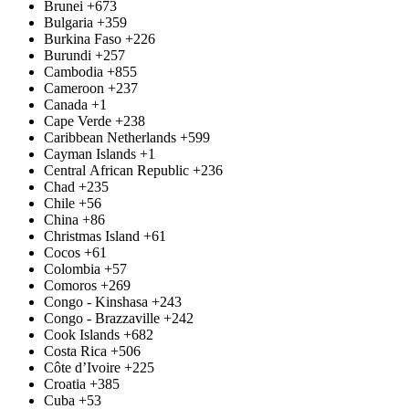
Brunei
+673
Bulgaria
+359
Burkina Faso
+226
Burundi
+257
Cambodia
+855
Cameroon
+237
Canada
+1
Cape Verde
+238
Caribbean Netherlands
+599
Cayman Islands
+1
Central African Republic
+236
Chad
+235
Chile
+56
China
+86
Christmas Island
+61
Cocos
+61
Colombia
+57
Comoros
+269
Congo - Kinshasa
+243
Congo - Brazzaville
+242
Cook Islands
+682
Costa Rica
+506
Côte d’Ivoire
+225
Croatia
+385
Cuba
+53