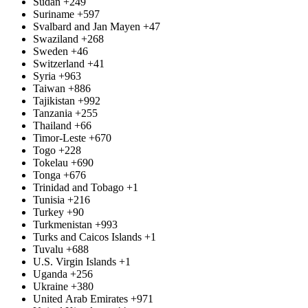
Sudan
+249
Suriname
+597
Svalbard and Jan Mayen
+47
Swaziland
+268
Sweden
+46
Switzerland
+41
Syria
+963
Taiwan
+886
Tajikistan
+992
Tanzania
+255
Thailand
+66
Timor-Leste
+670
Togo
+228
Tokelau
+690
Tonga
+676
Trinidad and Tobago
+1
Tunisia
+216
Turkey
+90
Turkmenistan
+993
Turks and Caicos Islands
+1
Tuvalu
+688
U.S. Virgin Islands
+1
Uganda
+256
Ukraine
+380
United Arab Emirates
+971