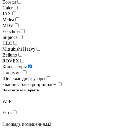
Ecostar
Haier
JAX
Midea
MDV
Ecoclima
Бирюса
HEC
Mitsubishi Heavy
Belluno
ROVEX
Коллекторы
Пленумы
Щелевые диффузоры
клапан с электроприводом
Показать все
Скрыть
Wi Fi
Есть
Площадь помещения,м2