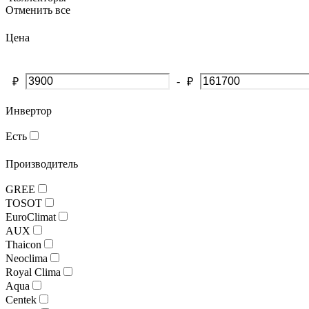
Отменить все
Цена
-
₽
₽
Инвертор
Есть
Производитель
GREE
TOSOT
EuroClimat
AUX
Thaicon
Neoclima
Royal Clima
Aqua
Centek