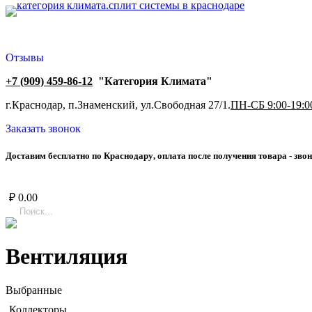
Отзывы
+7 (909) 459-86-12
"Категория Климата"
г.Краснодар, п.Знаменский, ул.Свободная 27/1.
ПН-СБ 9:00-19:0
Заказать звонок
Д
о
с
т
а
в
и
м
б
е
с
п
л
а
т
н
о
п
о
К
р
а
с
н
о
д
а
р
у
,
о
п
л
а
т
а
п
о
с
л
е
п
о
л
у
ч
е
н
и
я
т
о
в
а
р
а
-
з
в
о
н
₽
0.00
Вентиляция
Выбранные
Коллекторы