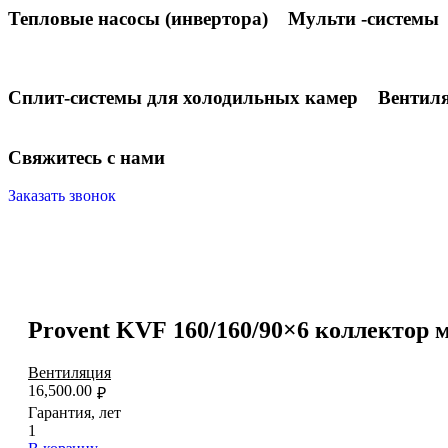
Тепловые насосы (инвертора)
Мульти -системы
Сплит-системы для холодильных камер
Вентил
С
в
я
ж
и
т
е
с
ь
с
н
а
м
и
Заказать звонок
Provent KVF 160/160/90×6 коллектор 
Вентиляция
16,500.00
₽
Гарантия, лет
1