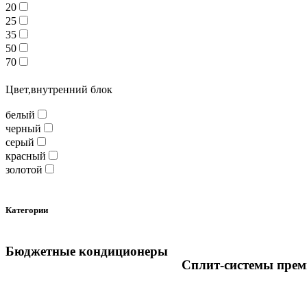
20
25
35
50
70
Цвет,внутренний блок
белый
черный
серый
красный
золотой
Категории
Бюджетные кондиционеры
Сплит-системы преми