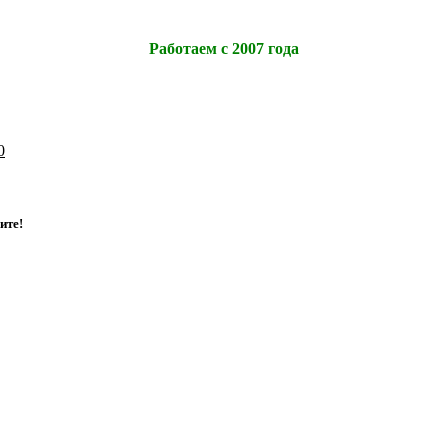
Работаем с 2007 года
0
и
т
е
!