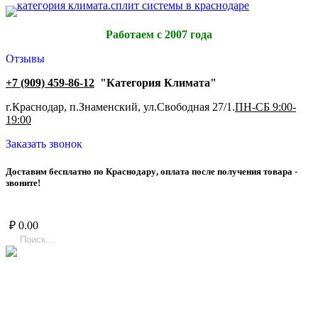
Работаем с 2007 года
Отзывы
+7 (909) 459-86-12
"Категория Климата"
г.Краснодар, п.Знаменский, ул.Свободная 27/1.
ПН-СБ 9:00-
19:00
Заказать звонок
Д
о
с
т
а
в
и
м
б
е
с
п
л
а
т
н
о
п
о
К
р
а
с
н
о
д
а
р
у
,
о
п
л
а
т
а
п
о
с
л
е
п
о
л
у
ч
е
н
и
я
т
о
в
а
р
а
-
з
в
о
н
и
т
е
!
₽
0.00
Belluna - это
энергоэффективные