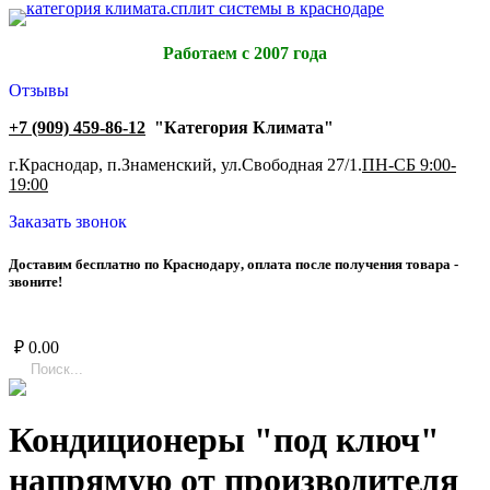
Работаем с 2007 года
Отзывы
+7 (909) 459-86-12
"Категория Климата"
г.Краснодар, п.Знаменский, ул.Свободная 27/1.
ПН-СБ 9:00-
19:00
Заказать звонок
Д
о
с
т
а
в
и
м
б
е
с
п
л
а
т
н
о
п
о
К
р
а
с
н
о
д
а
р
у
,
о
п
л
а
т
а
п
о
с
л
е
п
о
л
у
ч
е
н
и
я
т
о
в
а
р
а
-
з
в
о
н
и
т
е
!
₽
0.00
Кондиционеры "под ключ"
напрямую от производителя