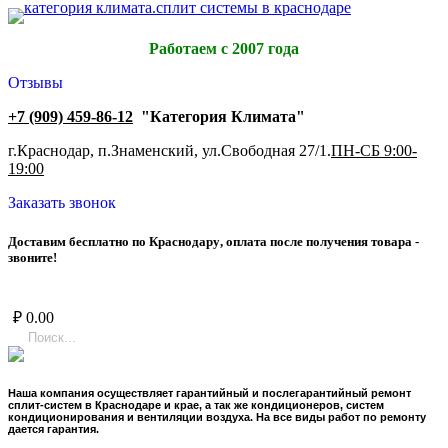
Работаем с 2007 года
Отзывы
+7 (909) 459-86-12
"Категория Климата"
г.Краснодар, п.Знаменский, ул.Свободная 27/1.
ПН-СБ 9:00-
19:00
Заказать звонок
Д
о
с
т
а
в
и
м
б
е
с
п
л
а
т
н
о
п
о
К
р
а
с
н
о
д
а
р
у
,
о
п
л
а
т
а
п
о
с
л
е
п
о
л
у
ч
е
н
и
я
т
о
в
а
р
а
-
з
в
о
н
и
т
е
!
₽
0.00
Наша компания осуществляет гарантийный и послегарантийный ремонт
сплит-систем в Краснодаре и крае, а так же кондиционеров, систем
кондиционирования и вентиляции воздуха. На все виды работ по ремонту
дается гарантия.