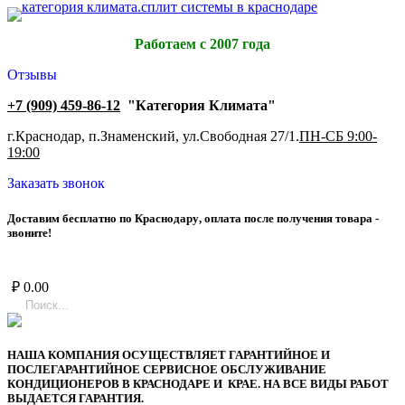
Работаем с 2007 года
Отзывы
+7 (909) 459-86-12
"Категория Климата"
г.Краснодар, п.Знаменский, ул.Свободная 27/1.
ПН-СБ 9:00-
19:00
Заказать звонок
Д
о
с
т
а
в
и
м
б
е
с
п
л
а
т
н
о
п
о
К
р
а
с
н
о
д
а
р
у
,
о
п
л
а
т
а
п
о
с
л
е
п
о
л
у
ч
е
н
и
я
т
о
в
а
р
а
-
з
в
о
н
и
т
е
!
₽
0.00
НАША КОМПАНИЯ ОСУЩЕСТВЛЯЕТ ГАРАНТИЙНОЕ И
ПОСЛЕГАРАНТИЙНОЕ СЕРВИСНОЕ ОБСЛУЖИВАНИЕ
КОНДИЦИОНЕРОВ В КРАСНОДАРЕ И КРАЕ. НА ВСЕ ВИДЫ РАБОТ
ВЫДАЕТСЯ ГАРАНТИЯ.