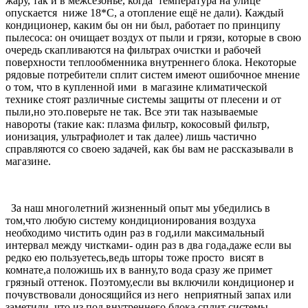
жару, так и в межсезонье, когда температура на улице
опускается ниже 18*С, а отопление ещё не дали). Каждый
кондиционер, каким бы он ни был, работает по принципу
пылесоса: он очищает воздух от пыли и грязи, которые в свою
очередь скапливаются на фильтрах очистки и рабочей
поверхности теплообменника внутреннего блока. Некоторые
рядовые потребители сплит систем имеют ошибочное мнение
о том, что в купленной ими в магазине климатической
технике стоят различные системы защиты от плесени и от
пыли,но это.поверьте не так. Все эти так называемые
навороты (такие как: плазма фильтр, кокосовый фильтр,
ионизация, ультрафиолет и так далее) лишь частично
справляются со своею задачей, как бы вам не рассказывали в
магазине.
За наш многолетний жизненный опыт мы убедились в
том,что любую систему кондиционирования воздуха
необходимо чистить один раз в год,или максимальный
интервал между чистками- один раз в два года,даже если вы
редко ею пользуетесь,ведь шторы тоже просто висят в
комнате,а положишь их в ванну,то вода сразу же примет
грязный оттенок. Поэтому,если вы включили кондиционер и
почувствовали доносящийся из него неприятный запах или
заметили, что из под внутреннего блока сплит системы