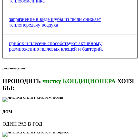
теплообменника
Это приводи к к увеличению сопротивления при проходе
загрязнение в виде шубы из пыли снижает
воздуха через теплообменник и фильтрующий элемент.
теплопередачу воздуха
Симптом задушенного кондиционера;
Наличие загрязнений на теплообменнике приводит к
грибок и плесень способствуют активному
перегреву компрессора (отсутствие охлаждения);
размножению пылевых клещей и бактерий.
грязный кондиционер является разносчиком болезнетворных
рекомендации
организмов ,которые проникая в нашу дыхательную систему
вызывают различные аллергические заболевания. Так же -это
ПРОВОДИТЬ
чистку КОНДИЦИОНЕРА
ХОТЯ
источник неприятного запаха в помещении.
БЫ:
ДОМ
ОДИН РАЗ В ГОД