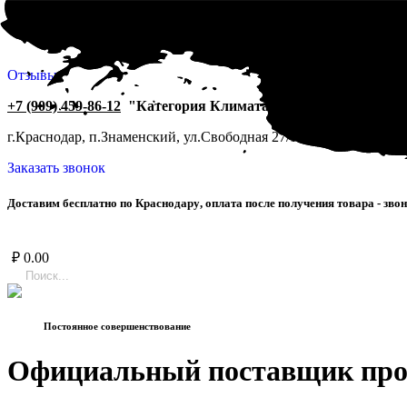
Отзывы
+7 (909) 459-86-12
"Категория Климата"
г.Краснодар, п.Знаменский, ул.Свободная 27/1.
ПН-СБ 9:00-19:0
Заказать звонок
Д
о
с
т
а
в
и
м
б
е
с
п
л
а
т
н
о
п
о
К
р
а
с
н
о
д
а
р
у
,
о
п
л
а
т
а
п
о
с
л
е
п
о
л
у
ч
е
н
и
я
т
о
в
а
р
а
-
з
в
о
н
₽
0.00
Постоянное совершенствование
Официальный поставщик пр