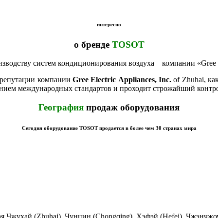
интересно
о бренде
TOSOT
одству систем кондиционирования воздуха – компании «Gree Elec
 репутации компании
Gree Electric Appliances, Inc.
of Zhuhai, к
ием международных стандартов и проходит строжайший контроль
География
продаж оборудования
Сегодня оборудование TOSOT продается в более чем 30 странах мира
 Чжухай (Zhuhai), Чунцин (Chongqing), Хэфэй (Hefei), Чжэнчжоу