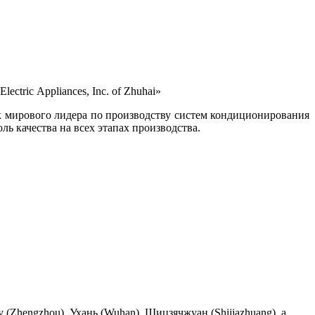
tric Appliances, Inc. of Zhuhai»
ак мирового лидера по производству систем кондиционирования
 качества на всех этапах производства.
 (Zhengzhou), Ухань (Wuhan), Шицзячжуан (Shijiazhuang), а