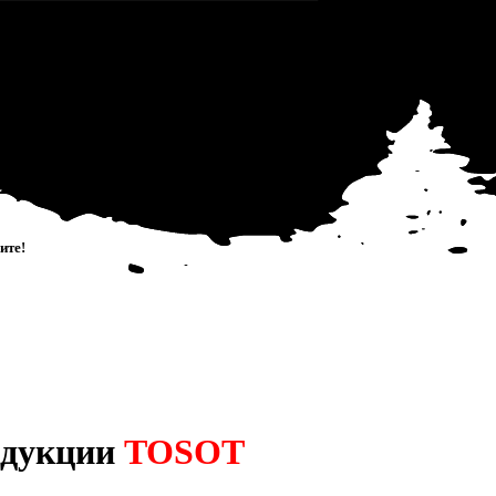
Работаем с 2007 года
0
и
т
е
!
одукции
TOSOT