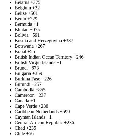
Belarus
+375
Belgium
+32
Belize
+501
Benin
+229
Bermuda
+1
Bhutan
+975
Bolivia
+591
Bosnia and Herzegovina
+387
Botswana
+267
Brazil
+55
British Indian Ocean Territory
+246
British Virgin Islands
+1
Brunei
+673
Bulgaria
+359
Burkina Faso
+226
Burundi
+257
Cambodia
+855
Cameroon
+237
Canada
+1
Cape Verde
+238
Caribbean Netherlands
+599
Cayman Islands
+1
Central African Republic
+236
Chad
+235
Chile
+56