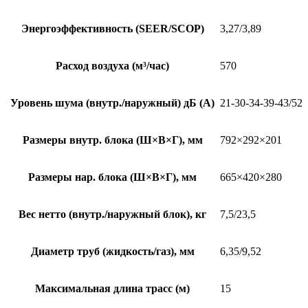
Энергоэффективность (SEER/SCOP)
3,27/3,89
Расход воздуха (м³/час)
570
Уровень шума (внутр./наружный) дБ (А)
21-30-34-39-43/52
Размеры внутр. блока (Ш×В×Г), мм
792×292×201
Размеры нар. блока (Ш×В×Г), мм
665×420×280
Вес нетто (внутр./наружный блок), кг
7,5/23,5
Диаметр труб (жидкость/газ), мм
6,35/9,52
Максимальная длина трасс (м)
15