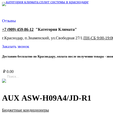
Отзывы
+7 (909) 459-86-12
"Категория Климата"
г.Краснодар, п.Знаменский, ул.Свободная 27/1.
ПН-СБ 9:00-19:0
Заказать звонок
Д
о
с
т
а
в
и
м
б
е
с
п
л
а
т
н
о
п
о
К
р
а
с
н
о
д
а
р
у
,
о
п
л
а
т
а
п
о
с
л
е
п
о
л
у
ч
е
н
и
я
т
о
в
а
р
а
-
з
в
о
н
₽
0.00
AUX ASW-H09A4/JD-R1
Бюджетные кондиционеры