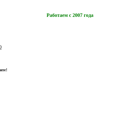
Работаем с 2007 года
0
и
т
е
!