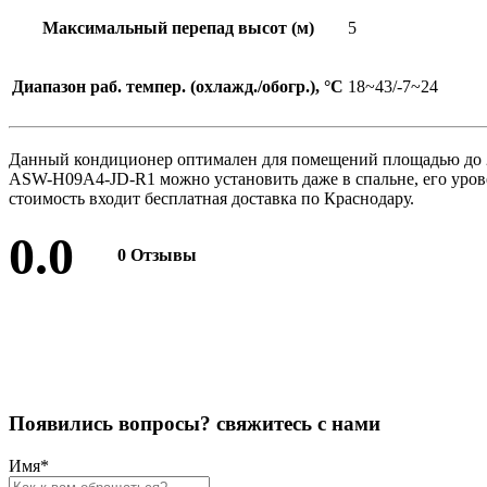
Максимальный перепад высот (м)
5
Диапазон раб. темпер. (охлажд./обогр.), °C
18~43/-7~24
Данный кондиционер оптимален для помещений площадью до 
ASW-H09A4-JD-R1 можно установить даже в спальне, его уров
стоимость входит бесплатная доставка по Краснодару.
0.0
0 Отзывы
Оставить отзыв
П
о
я
в
и
л
и
с
ь
в
о
п
р
о
с
ы
?
с
в
я
ж
и
т
е
с
ь
с
н
а
м
и
Имя
*