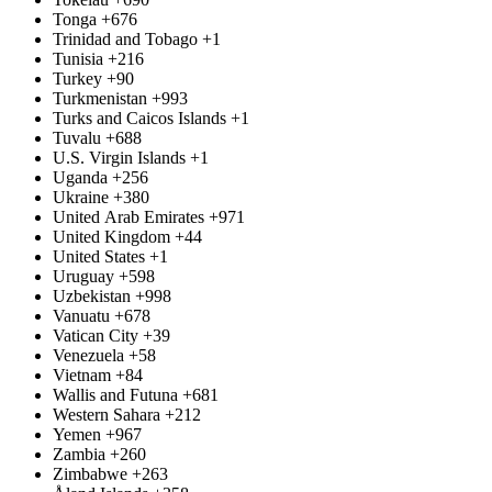
Tonga
+676
Trinidad and Tobago
+1
Tunisia
+216
Turkey
+90
Turkmenistan
+993
Turks and Caicos Islands
+1
Tuvalu
+688
U.S. Virgin Islands
+1
Uganda
+256
Ukraine
+380
United Arab Emirates
+971
United Kingdom
+44
United States
+1
Uruguay
+598
Uzbekistan
+998
Vanuatu
+678
Vatican City
+39
Venezuela
+58
Vietnam
+84
Wallis and Futuna
+681
Western Sahara
+212
Yemen
+967
Zambia
+260
Zimbabwe
+263