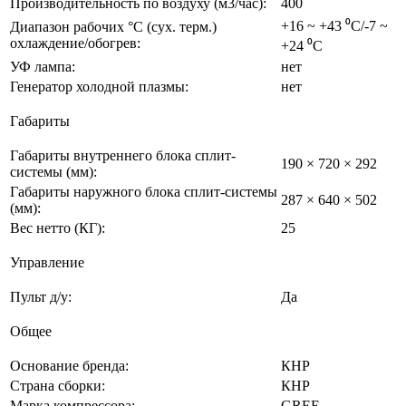
Производительность по воздуху (м3/час):
400
+16 ~ +43 ⁰С/-7 ~
Диапазон рабочих °C (сух. терм.)
охлаждение/обогрев:
+24 ⁰С
УФ лампа:
нет
Генератор холодной плазмы:
нет
Габариты
Габариты внутреннего блока сплит-
190 × 720 × 292
системы (мм):
Габариты наружного блока сплит-системы
287 × 640 × 502
(мм):
Вес нетто (КГ):
25
Управление
Пульт д/у:
Да
Общее
Основание бренда:
КНР
Страна сборки:
КНР
Марка компрессора:
GREE