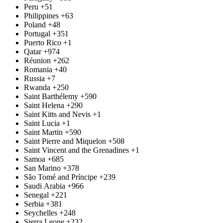
Peru
+51
Philippines
+63
Poland
+48
Portugal
+351
Puerto Rico
+1
Qatar
+974
Réunion
+262
Romania
+40
Russia
+7
Rwanda
+250
Saint Barthélemy
+590
Saint Helena
+290
Saint Kitts and Nevis
+1
Saint Lucia
+1
Saint Martin
+590
Saint Pierre and Miquelon
+508
Saint Vincent and the Grenadines
+1
Samoa
+685
San Marino
+378
São Tomé and Príncipe
+239
Saudi Arabia
+966
Senegal
+221
Serbia
+381
Seychelles
+248
Sierra Leone
+232