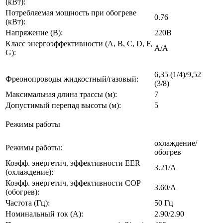
(кВт):
Потребляемая мощность при обогреве
0.76
(кВт):
Напряжение (В):
220В
Класс энергоэффективности (A, B, C, D, F,
A/А
G):
6,35 (1/4)/9,52
Фреонопроводы жидкостный/газовый:
(3/8)
Максимальная длина трассы (м):
7
Допустимый перепад высоты (м):
5
Режимы работы
охлаждение/
Режимы работы:
обогрев
Коэфф. энергетич. эффективности EER
3.21/A
(охлаждение):
Коэфф. энергетич. эффективности COP
3.60/A
(обогрев):
Частота (Гц):
50 Гц
Номинальный ток (А):
2.90/2.90