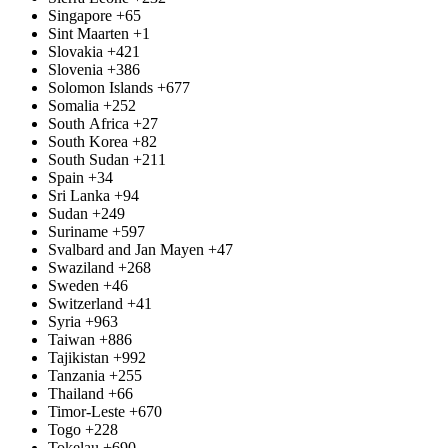
Singapore
+65
Sint Maarten
+1
Slovakia
+421
Slovenia
+386
Solomon Islands
+677
Somalia
+252
South Africa
+27
South Korea
+82
South Sudan
+211
Spain
+34
Sri Lanka
+94
Sudan
+249
Suriname
+597
Svalbard and Jan Mayen
+47
Swaziland
+268
Sweden
+46
Switzerland
+41
Syria
+963
Taiwan
+886
Tajikistan
+992
Tanzania
+255
Thailand
+66
Timor-Leste
+670
Togo
+228
Tokelau
+690