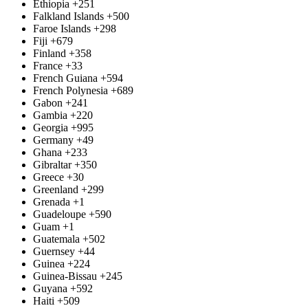
Ethiopia
+251
Falkland Islands
+500
Faroe Islands
+298
Fiji
+679
Finland
+358
France
+33
French Guiana
+594
French Polynesia
+689
Gabon
+241
Gambia
+220
Georgia
+995
Germany
+49
Ghana
+233
Gibraltar
+350
Greece
+30
Greenland
+299
Grenada
+1
Guadeloupe
+590
Guam
+1
Guatemala
+502
Guernsey
+44
Guinea
+224
Guinea-Bissau
+245
Guyana
+592
Haiti
+509