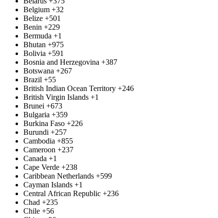
Belarus
+375
Belgium
+32
Belize
+501
Benin
+229
Bermuda
+1
Bhutan
+975
Bolivia
+591
Bosnia and Herzegovina
+387
Botswana
+267
Brazil
+55
British Indian Ocean Territory
+246
British Virgin Islands
+1
Brunei
+673
Bulgaria
+359
Burkina Faso
+226
Burundi
+257
Cambodia
+855
Cameroon
+237
Canada
+1
Cape Verde
+238
Caribbean Netherlands
+599
Cayman Islands
+1
Central African Republic
+236
Chad
+235
Chile
+56