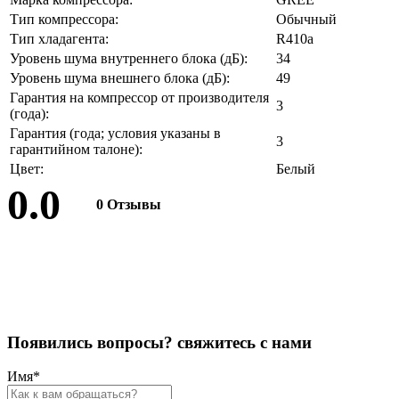
Тип компрессора:
Обычный
Тип хладагента:
R410a
Уровень шума внутреннего блока (дБ):
34
Уровень шума внешнего блока (дБ):
49
Гарантия на компрессор от производителя
3
(года):
Гарантия (года; условия указаны в
3
гарантийном талоне):
Цвет:
Белый
0.0
0 Отзывы
Оставить отзыв
П
о
я
в
и
л
и
с
ь
в
о
п
р
о
с
ы
?
с
в
я
ж
и
т
е
с
ь
с
н
а
м
и
Имя
*