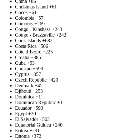
China
+86
Christmas Island
+61
Cocos
+61
Colombia
+57
Comoros
+269
Congo - Kinshasa
+243
Congo - Brazzaville
+242
Cook Islands
+682
Costa Rica
+506
Côte d’Ivoire
+225
Croatia
+385
Cuba
+53
Curaçao
+599
Cyprus
+357
Czech Republic
+420
Denmark
+45
Djibouti
+253
Dominica
+1
Dominican Republic
+1
Ecuador
+593
Egypt
+20
El Salvador
+503
Equatorial Guinea
+240
Eritrea
+291
Estonia
+372