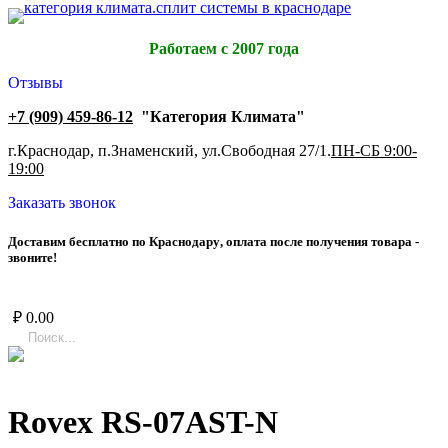
Работаем с 2007 года
Отзывы
+7 (909) 459-86-12
"Категория Климата"
г.Краснодар, п.Знаменский, ул.Свободная 27/1.
ПН-СБ 9:00-
19:00
Заказать звонок
Д
о
с
т
а
в
и
м
б
е
с
п
л
а
т
н
о
п
о
К
р
а
с
н
о
д
а
р
у
,
о
п
л
а
т
а
п
о
с
л
е
п
о
л
у
ч
е
н
и
я
т
о
в
а
р
а
-
з
в
о
н
и
т
е
!
₽
0.00
Rovex RS-07AST-N