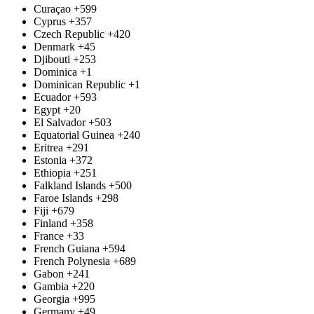
Curaçao
+599
Cyprus
+357
Czech Republic
+420
Denmark
+45
Djibouti
+253
Dominica
+1
Dominican Republic
+1
Ecuador
+593
Egypt
+20
El Salvador
+503
Equatorial Guinea
+240
Eritrea
+291
Estonia
+372
Ethiopia
+251
Falkland Islands
+500
Faroe Islands
+298
Fiji
+679
Finland
+358
France
+33
French Guiana
+594
French Polynesia
+689
Gabon
+241
Gambia
+220
Georgia
+995
Germany
+49