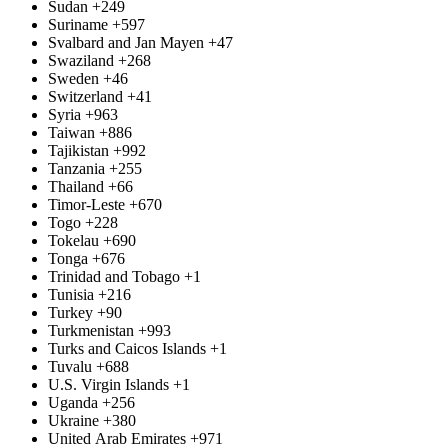
Sudan
+249
Suriname
+597
Svalbard and Jan Mayen
+47
Swaziland
+268
Sweden
+46
Switzerland
+41
Syria
+963
Taiwan
+886
Tajikistan
+992
Tanzania
+255
Thailand
+66
Timor-Leste
+670
Togo
+228
Tokelau
+690
Tonga
+676
Trinidad and Tobago
+1
Tunisia
+216
Turkey
+90
Turkmenistan
+993
Turks and Caicos Islands
+1
Tuvalu
+688
U.S. Virgin Islands
+1
Uganda
+256
Ukraine
+380
United Arab Emirates
+971