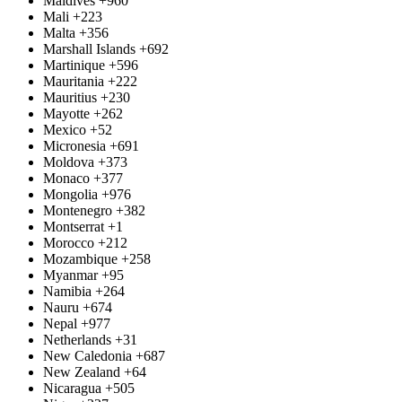
Maldives
+960
Mali
+223
Malta
+356
Marshall Islands
+692
Martinique
+596
Mauritania
+222
Mauritius
+230
Mayotte
+262
Mexico
+52
Micronesia
+691
Moldova
+373
Monaco
+377
Mongolia
+976
Montenegro
+382
Montserrat
+1
Morocco
+212
Mozambique
+258
Myanmar
+95
Namibia
+264
Nauru
+674
Nepal
+977
Netherlands
+31
New Caledonia
+687
New Zealand
+64
Nicaragua
+505