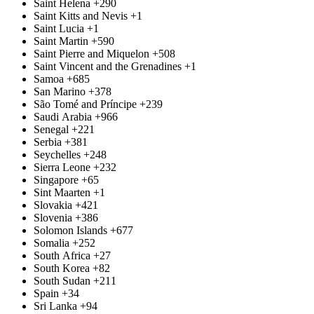
Saint Helena
+290
Saint Kitts and Nevis
+1
Saint Lucia
+1
Saint Martin
+590
Saint Pierre and Miquelon
+508
Saint Vincent and the Grenadines
+1
Samoa
+685
San Marino
+378
São Tomé and Príncipe
+239
Saudi Arabia
+966
Senegal
+221
Serbia
+381
Seychelles
+248
Sierra Leone
+232
Singapore
+65
Sint Maarten
+1
Slovakia
+421
Slovenia
+386
Solomon Islands
+677
Somalia
+252
South Africa
+27
South Korea
+82
South Sudan
+211
Spain
+34
Sri Lanka
+94