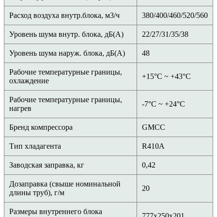
Расход воздуха внутр.блока, м3/ч
380/400/460/520/560
Уровень шума внутр. блока, дБ(А)
22/27/31/35/38
Уровень шума наруж. блока, дБ(А)
48
Рабочие температурные границы,
+15°С ~ +43°С
охлаждение
Рабочие температурные границы,
-7°С ~ +24°С
нагрев
Бренд компрессора
GMCC
Тип хладагента
R410A
Заводская заправка, кг
0,42
Дозаправка (свыше номинальной
20
длины труб), г/м
Размеры внутреннего блока
777x250x201