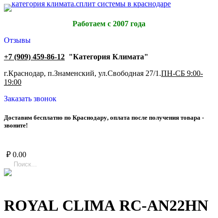
Работаем с 2007 года
Отзывы
+7 (909) 459-86-12
"Категория Климата"
г.Краснодар, п.Знаменский, ул.Свободная 27/1.
ПН-СБ 9:00-
19:00
Заказать звонок
Д
о
с
т
а
в
и
м
б
е
с
п
л
а
т
н
о
п
о
К
р
а
с
н
о
д
а
р
у
,
о
п
л
а
т
а
п
о
с
л
е
п
о
л
у
ч
е
н
и
я
т
о
в
а
р
а
-
з
в
о
н
и
т
е
!
₽
0.00
ROYAL CLIMA RC-AN22HN