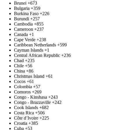
Brunei
+673
Bulgaria
+359
Burkina Faso
+226
Burundi
+257
Cambodia
+855
Cameroon
+237
Canada
+1
Cape Verde
+238
Caribbean Netherlands
+599
Cayman Islands
+1
Central African Republic
+236
Chad
+235
Chile
+56
China
+86
Christmas Island
+61
Cocos
+61
Colombia
+57
Comoros
+269
Congo - Kinshasa
+243
Congo - Brazzaville
+242
Cook Islands
+682
Costa Rica
+506
Côte d’Ivoire
+225
Croatia
+385
Cuba
+53