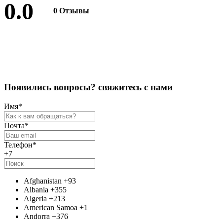
0.0
0 Отзывы
Оставить отзыв
П
о
я
в
и
л
и
с
ь
в
о
п
р
о
с
ы
?
с
в
я
ж
и
т
е
с
ь
с
н
а
м
и
Имя
*
Почта
*
Телефон
*
+7
Afghanistan
+93
Albania
+355
Algeria
+213
American Samoa
+1
Andorra
+376