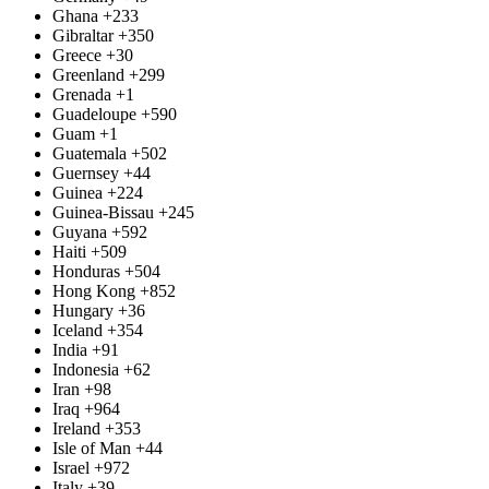
Ghana
+233
Gibraltar
+350
Greece
+30
Greenland
+299
Grenada
+1
Guadeloupe
+590
Guam
+1
Guatemala
+502
Guernsey
+44
Guinea
+224
Guinea-Bissau
+245
Guyana
+592
Haiti
+509
Honduras
+504
Hong Kong
+852
Hungary
+36
Iceland
+354
India
+91
Indonesia
+62
Iran
+98
Iraq
+964
Ireland
+353
Isle of Man
+44
Israel
+972
Italy
+39