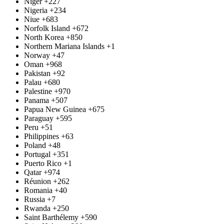
Niger
+227
Nigeria
+234
Niue
+683
Norfolk Island
+672
North Korea
+850
Northern Mariana Islands
+1
Norway
+47
Oman
+968
Pakistan
+92
Palau
+680
Palestine
+970
Panama
+507
Papua New Guinea
+675
Paraguay
+595
Peru
+51
Philippines
+63
Poland
+48
Portugal
+351
Puerto Rico
+1
Qatar
+974
Réunion
+262
Romania
+40
Russia
+7
Rwanda
+250
Saint Barthélemy
+590