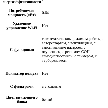
энергоэффективности
Потребляемая
0,64
мощность (кВт)
Удаленное
Нет
управление Wi-Fi
с автоматическим режимом работы, с
авторестартом, с вентиляцией, с
запоминанием настроек, с
С функциями
осушением, с режимом СОН, с
самодиагностикой, с таймером, с
турборежимом
Ионизатор воздуха
Нет
С фильтрами
с угольным
Цвет внутреннего
белый
блока