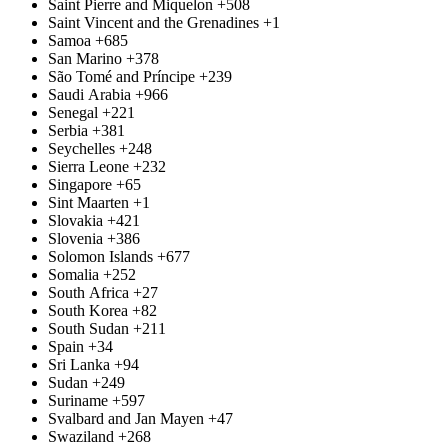
Saint Pierre and Miquelon
+508
Saint Vincent and the Grenadines
+1
Samoa
+685
San Marino
+378
São Tomé and Príncipe
+239
Saudi Arabia
+966
Senegal
+221
Serbia
+381
Seychelles
+248
Sierra Leone
+232
Singapore
+65
Sint Maarten
+1
Slovakia
+421
Slovenia
+386
Solomon Islands
+677
Somalia
+252
South Africa
+27
South Korea
+82
South Sudan
+211
Spain
+34
Sri Lanka
+94
Sudan
+249
Suriname
+597
Svalbard and Jan Mayen
+47
Swaziland
+268