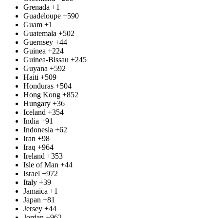
Grenada
+1
Guadeloupe
+590
Guam
+1
Guatemala
+502
Guernsey
+44
Guinea
+224
Guinea-Bissau
+245
Guyana
+592
Haiti
+509
Honduras
+504
Hong Kong
+852
Hungary
+36
Iceland
+354
India
+91
Indonesia
+62
Iran
+98
Iraq
+964
Ireland
+353
Isle of Man
+44
Israel
+972
Italy
+39
Jamaica
+1
Japan
+81
Jersey
+44
Jordan
+962