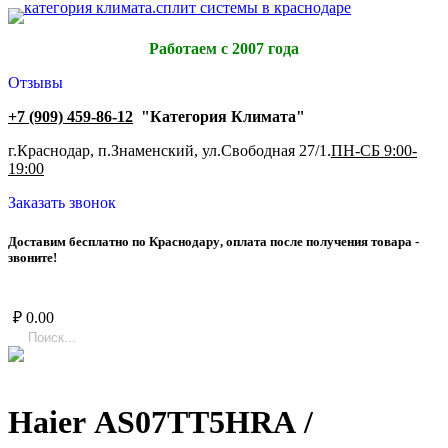
Работаем с 2007 года
Отзывы
+7 (909) 459-86-12
"Категория Климата"
г.Краснодар, п.Знаменский, ул.Свободная 27/1.
ПН-СБ 9:00-
19:00
Заказать звонок
Д
о
с
т
а
в
и
м
б
е
с
п
л
а
т
н
о
п
о
К
р
а
с
н
о
д
а
р
у
,
о
п
л
а
т
а
п
о
с
л
е
п
о
л
у
ч
е
н
и
я
т
о
в
а
р
а
-
з
в
о
н
и
т
е
!
₽
0.00
Haier AS07TT5HRA /