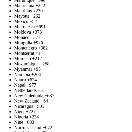
Martinique
+596
Mauritania
+222
Mauritius
+230
Mayotte
+262
Mexico
+52
Micronesia
+691
Moldova
+373
Monaco
+377
Mongolia
+976
Montenegro
+382
Montserrat
+1
Morocco
+212
Mozambique
+258
Myanmar
+95
Namibia
+264
Nauru
+674
Nepal
+977
Netherlands
+31
New Caledonia
+687
New Zealand
+64
Nicaragua
+505
Niger
+227
Nigeria
+234
Niue
+683
Norfolk Island
+672