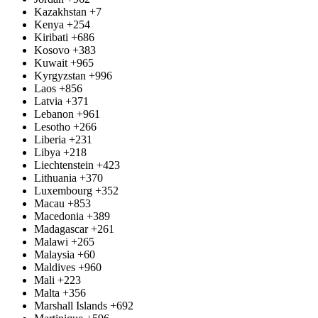
Kazakhstan
+7
Kenya
+254
Kiribati
+686
Kosovo
+383
Kuwait
+965
Kyrgyzstan
+996
Laos
+856
Latvia
+371
Lebanon
+961
Lesotho
+266
Liberia
+231
Libya
+218
Liechtenstein
+423
Lithuania
+370
Luxembourg
+352
Macau
+853
Macedonia
+389
Madagascar
+261
Malawi
+265
Malaysia
+60
Maldives
+960
Mali
+223
Malta
+356
Marshall Islands
+692