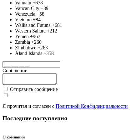
Vanuatu
+678
Vatican City
+39
Venezuela
+58
Vietnam
+84
Wallis and Futuna
+681
Western Sahara
+212
Yemen
+967
Zambia
+260
Zimbabwe
+263
Åland Islands
+358
Сообщение
Отправить сообщение
Я прочитал и согласен с
Политикой Конфиденциальности
Последние поступления
Ecostar KVS-RAD09CH
Ecostar KVS-RAD07CH
Midea MSES-07N8D6-I/MSES-07N8D6-O
Добавить в список желаний
Добавить в список желаний
Добавить в список желаний
бюджетный
бюджетный
завод TCL
завод TCL
О компании
Бюджетные кондиционеры
Бюджетные кондиционеры
Инверторные кондиционеры