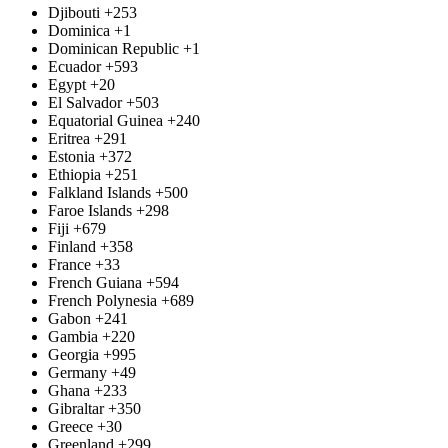
Djibouti
+253
Dominica
+1
Dominican Republic
+1
Ecuador
+593
Egypt
+20
El Salvador
+503
Equatorial Guinea
+240
Eritrea
+291
Estonia
+372
Ethiopia
+251
Falkland Islands
+500
Faroe Islands
+298
Fiji
+679
Finland
+358
France
+33
French Guiana
+594
French Polynesia
+689
Gabon
+241
Gambia
+220
Georgia
+995
Germany
+49
Ghana
+233
Gibraltar
+350
Greece
+30
Greenland
+299