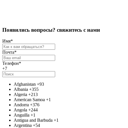
Оставить отзыв
П
о
я
в
и
л
и
с
ь
в
о
п
р
о
с
ы
?
с
в
я
ж
и
т
е
с
ь
с
н
а
м
и
Имя
*
Почта
*
Телефон
*
+7
Afghanistan
+93
Albania
+355
Algeria
+213
American Samoa
+1
Andorra
+376
Angola
+244
Anguilla
+1
Antigua and Barbuda
+1
Argentina
+54