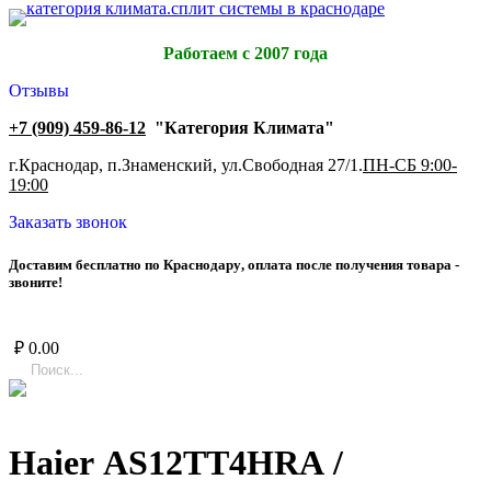
Работаем с 2007 года
Отзывы
+7 (909) 459-86-12
"Категория Климата"
г.Краснодар, п.Знаменский, ул.Свободная 27/1.
ПН-СБ 9:00-
19:00
Заказать звонок
Д
о
с
т
а
в
и
м
б
е
с
п
л
а
т
н
о
п
о
К
р
а
с
н
о
д
а
р
у
,
о
п
л
а
т
а
п
о
с
л
е
п
о
л
у
ч
е
н
и
я
т
о
в
а
р
а
-
з
в
о
н
и
т
е
!
₽
0.00
Haier AS12TT4HRA /