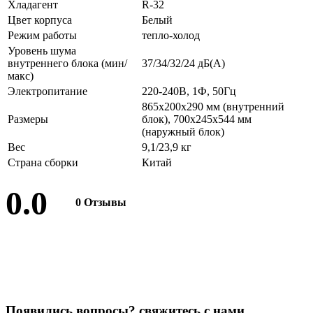
Хладагент
R-32
Цвет корпуса
Белый
Режим работы
тепло-холод
Уровень шума
внутреннего блока (мин/
37/34/32/24 дБ(А)
макс)
Электропитание
220-240В, 1Ф, 50Гц
865х200х290 мм (внутренний
Размеры
блок), 700х245х544 мм
(наружный блок)
Вес
9,1/23,9 кг
Страна сборки
Китай
0.0
0 Отзывы
Оставить отзыв
П
о
я
в
и
л
и
с
ь
в
о
п
р
о
с
ы
?
с
в
я
ж
и
т
е
с
ь
с
н
а
м
и