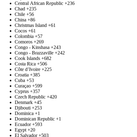
Central African Republic
+236
Chad
+235
Chile
+56
China
+86
Christmas Island
+61
Cocos
+61
Colombia
+57
Comoros
+269
Congo - Kinshasa
+243
Congo - Brazzaville
+242
Cook Islands
+682
Costa Rica
+506
Côte d’Ivoire
+225
Croatia
+385
Cuba
+53
Curaçao
+599
Cyprus
+357
Czech Republic
+420
Denmark
+45
Djibouti
+253
Dominica
+1
Dominican Republic
+1
Ecuador
+593
Egypt
+20
El Salvador
+503