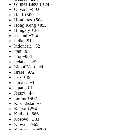
Guinea-Bissau
+245
Guyana
+592
Haiti
+509
Honduras
+504
Hong Kong
+852
Hungary
+36
Iceland
+354
India
+91
Indonesia
+62
Iran
+98
Iraq
+964
Ireland
+353
Isle of Man
+44
Israel
+972
Italy
+39
Jamaica
+1
Japan
+81
Jersey
+44
Jordan
+962
Kazakhstan
+7
Kenya
+254
Kiribati
+686
Kosovo
+383
Kuwait
+965
Kyrgyzstan
+996