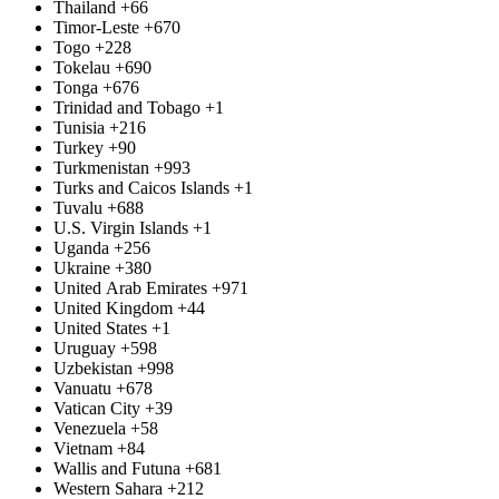
Thailand
+66
Timor-Leste
+670
Togo
+228
Tokelau
+690
Tonga
+676
Trinidad and Tobago
+1
Tunisia
+216
Turkey
+90
Turkmenistan
+993
Turks and Caicos Islands
+1
Tuvalu
+688
U.S. Virgin Islands
+1
Uganda
+256
Ukraine
+380
United Arab Emirates
+971
United Kingdom
+44
United States
+1
Uruguay
+598
Uzbekistan
+998
Vanuatu
+678
Vatican City
+39
Venezuela
+58
Vietnam
+84
Wallis and Futuna
+681
Western Sahara
+212