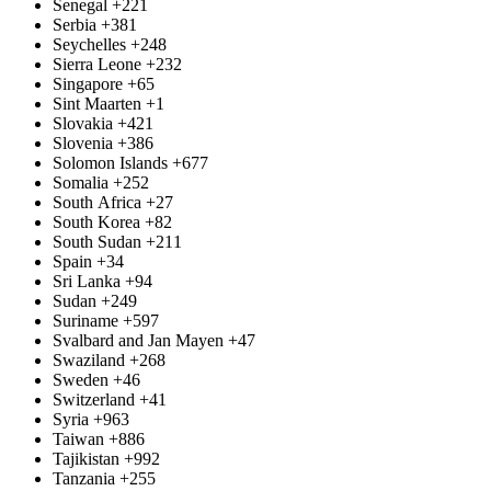
Senegal
+221
Serbia
+381
Seychelles
+248
Sierra Leone
+232
Singapore
+65
Sint Maarten
+1
Slovakia
+421
Slovenia
+386
Solomon Islands
+677
Somalia
+252
South Africa
+27
South Korea
+82
South Sudan
+211
Spain
+34
Sri Lanka
+94
Sudan
+249
Suriname
+597
Svalbard and Jan Mayen
+47
Swaziland
+268
Sweden
+46
Switzerland
+41
Syria
+963
Taiwan
+886
Tajikistan
+992
Tanzania
+255