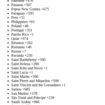
Palestine
+970
Panama
+507
Papua New Guinea
+675
Paraguay
+595
Peru
+51
Philippines
+63
Poland
+48
Portugal
+351
Puerto Rico
+1
Qatar
+974
Réunion
+262
Romania
+40
Russia
+7
Rwanda
+250
Saint Barthélemy
+590
Saint Helena
+290
Saint Kitts and Nevis
+1
Saint Lucia
+1
Saint Martin
+590
Saint Pierre and Miquelon
+508
Saint Vincent and the Grenadines
+1
Samoa
+685
San Marino
+378
São Tomé and Príncipe
+239
Saudi Arabia
+966