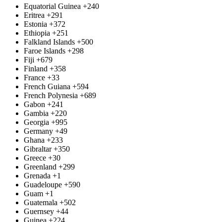
Equatorial Guinea
+240
Eritrea
+291
Estonia
+372
Ethiopia
+251
Falkland Islands
+500
Faroe Islands
+298
Fiji
+679
Finland
+358
France
+33
French Guiana
+594
French Polynesia
+689
Gabon
+241
Gambia
+220
Georgia
+995
Germany
+49
Ghana
+233
Gibraltar
+350
Greece
+30
Greenland
+299
Grenada
+1
Guadeloupe
+590
Guam
+1
Guatemala
+502
Guernsey
+44
Guinea
+224