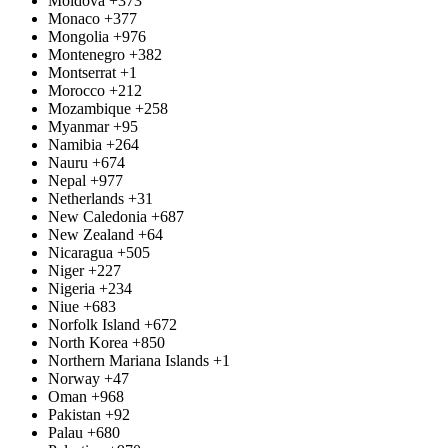
Moldova
+373
Monaco
+377
Mongolia
+976
Montenegro
+382
Montserrat
+1
Morocco
+212
Mozambique
+258
Myanmar
+95
Namibia
+264
Nauru
+674
Nepal
+977
Netherlands
+31
New Caledonia
+687
New Zealand
+64
Nicaragua
+505
Niger
+227
Nigeria
+234
Niue
+683
Norfolk Island
+672
North Korea
+850
Northern Mariana Islands
+1
Norway
+47
Oman
+968
Pakistan
+92
Palau
+680