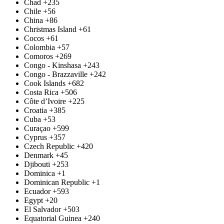
Chad
+235
Chile
+56
China
+86
Christmas Island
+61
Cocos
+61
Colombia
+57
Comoros
+269
Congo - Kinshasa
+243
Congo - Brazzaville
+242
Cook Islands
+682
Costa Rica
+506
Côte d’Ivoire
+225
Croatia
+385
Cuba
+53
Curaçao
+599
Cyprus
+357
Czech Republic
+420
Denmark
+45
Djibouti
+253
Dominica
+1
Dominican Republic
+1
Ecuador
+593
Egypt
+20
El Salvador
+503
Equatorial Guinea
+240