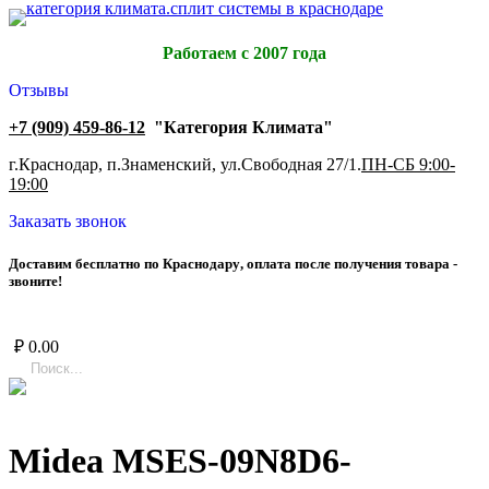
Работаем с 2007 года
Отзывы
+7 (909) 459-86-12
"Категория Климата"
г.Краснодар, п.Знаменский, ул.Свободная 27/1.
ПН-СБ 9:00-
19:00
Заказать звонок
Д
о
с
т
а
в
и
м
б
е
с
п
л
а
т
н
о
п
о
К
р
а
с
н
о
д
а
р
у
,
о
п
л
а
т
а
п
о
с
л
е
п
о
л
у
ч
е
н
и
я
т
о
в
а
р
а
-
з
в
о
н
и
т
е
!
₽
0.00
Midea MSES-09N8D6-