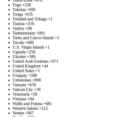
Timor-Leste
+670
Togo
+228
Tokelau
+690
Tonga
+676
Trinidad and Tobago
+1
Tunisia
+216
Turkey
+90
Turkmenistan
+993
Turks and Caicos Islands
+1
Tuvalu
+688
U.S. Virgin Islands
+1
Uganda
+256
Ukraine
+380
United Arab Emirates
+971
United Kingdom
+44
United States
+1
Uruguay
+598
Uzbekistan
+998
Vanuatu
+678
Vatican City
+39
Venezuela
+58
Vietnam
+84
Wallis and Futuna
+681
Western Sahara
+212
Yemen
+967