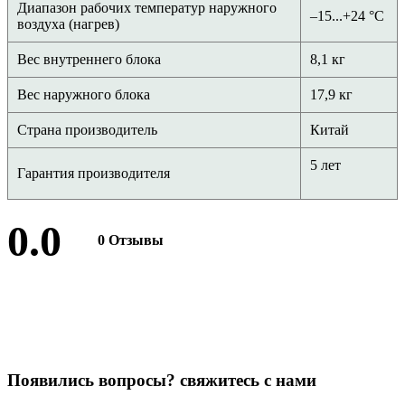
Диапазон рабочих температур наружного
–15...+24 °С
воздуха (нагрев)
Вес внутреннего блока
8,1 кг
Вес наружного блока
17,9 кг
Страна производитель
Китай
5 лет
Гарантия производителя
0.0
0 Отзывы
Оставить отзыв
П
о
я
в
и
л
и
с
ь
в
о
п
р
о
с
ы
?
с
в
я
ж
и
т
е
с
ь
с
н
а
м
и