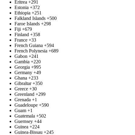
Eritrea
+291
Estonia
+372
Ethiopia
+251
Falkland Islands
+500
Faroe Islands
+298
Fiji
+679
Finland
+358
France
+33
French Guiana
+594
French Polynesia
+689
Gabon
+241
Gambia
+220
Georgia
+995
Germany
+49
Ghana
+233
Gibraltar
+350
Greece
+30
Greenland
+299
Grenada
+1
Guadeloupe
+590
Guam
+1
Guatemala
+502
Guernsey
+44
Guinea
+224
Guinea-Bissau
+245