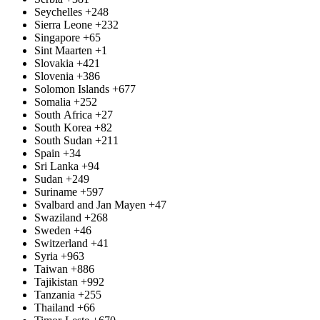
Seychelles
+248
Sierra Leone
+232
Singapore
+65
Sint Maarten
+1
Slovakia
+421
Slovenia
+386
Solomon Islands
+677
Somalia
+252
South Africa
+27
South Korea
+82
South Sudan
+211
Spain
+34
Sri Lanka
+94
Sudan
+249
Suriname
+597
Svalbard and Jan Mayen
+47
Swaziland
+268
Sweden
+46
Switzerland
+41
Syria
+963
Taiwan
+886
Tajikistan
+992
Tanzania
+255
Thailand
+66