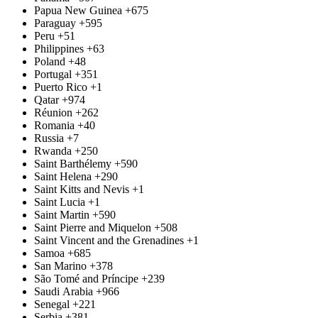
Papua New Guinea
+675
Paraguay
+595
Peru
+51
Philippines
+63
Poland
+48
Portugal
+351
Puerto Rico
+1
Qatar
+974
Réunion
+262
Romania
+40
Russia
+7
Rwanda
+250
Saint Barthélemy
+590
Saint Helena
+290
Saint Kitts and Nevis
+1
Saint Lucia
+1
Saint Martin
+590
Saint Pierre and Miquelon
+508
Saint Vincent and the Grenadines
+1
Samoa
+685
San Marino
+378
São Tomé and Príncipe
+239
Saudi Arabia
+966
Senegal
+221
Serbia
+381