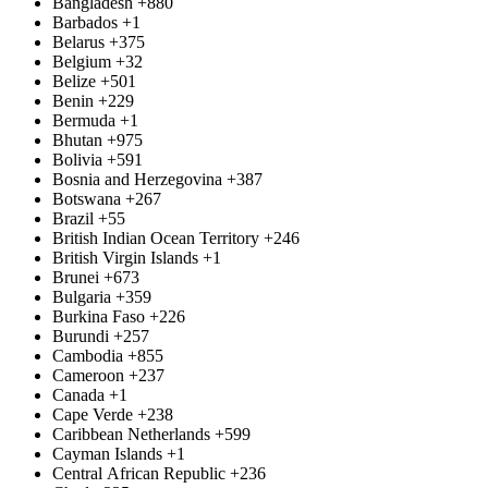
Bangladesh
+880
Barbados
+1
Belarus
+375
Belgium
+32
Belize
+501
Benin
+229
Bermuda
+1
Bhutan
+975
Bolivia
+591
Bosnia and Herzegovina
+387
Botswana
+267
Brazil
+55
British Indian Ocean Territory
+246
British Virgin Islands
+1
Brunei
+673
Bulgaria
+359
Burkina Faso
+226
Burundi
+257
Cambodia
+855
Cameroon
+237
Canada
+1
Cape Verde
+238
Caribbean Netherlands
+599
Cayman Islands
+1
Central African Republic
+236