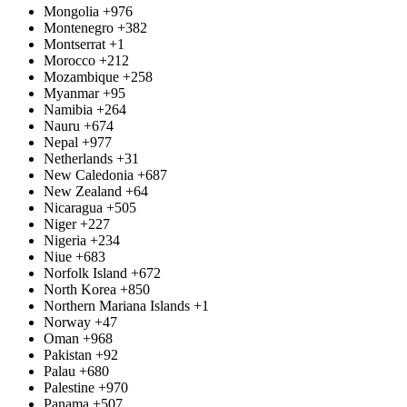
Mongolia
+976
Montenegro
+382
Montserrat
+1
Morocco
+212
Mozambique
+258
Myanmar
+95
Namibia
+264
Nauru
+674
Nepal
+977
Netherlands
+31
New Caledonia
+687
New Zealand
+64
Nicaragua
+505
Niger
+227
Nigeria
+234
Niue
+683
Norfolk Island
+672
North Korea
+850
Northern Mariana Islands
+1
Norway
+47
Oman
+968
Pakistan
+92
Palau
+680
Palestine
+970
Panama
+507