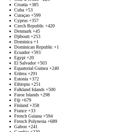
Croatia
+385
Cuba
+53
Curaçao
+599
Cyprus
+357
Czech Republic
+420
Denmark
+45
Djibouti
+253
Dominica
+1
Dominican Republic
+1
Ecuador
+593
Egypt
+20
El Salvador
+503
Equatorial Guinea
+240
Eritrea
+291
Estonia
+372
Ethiopia
+251
Falkland Islands
+500
Faroe Islands
+298
Fiji
+679
Finland
+358
France
+33
French Guiana
+594
French Polynesia
+689
Gabon
+241
Gambia
+220