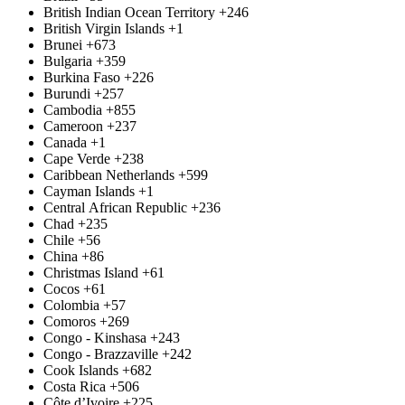
British Indian Ocean Territory
+246
British Virgin Islands
+1
Brunei
+673
Bulgaria
+359
Burkina Faso
+226
Burundi
+257
Cambodia
+855
Cameroon
+237
Canada
+1
Cape Verde
+238
Caribbean Netherlands
+599
Cayman Islands
+1
Central African Republic
+236
Chad
+235
Chile
+56
China
+86
Christmas Island
+61
Cocos
+61
Colombia
+57
Comoros
+269
Congo - Kinshasa
+243
Congo - Brazzaville
+242
Cook Islands
+682
Costa Rica
+506
Côte d’Ivoire
+225