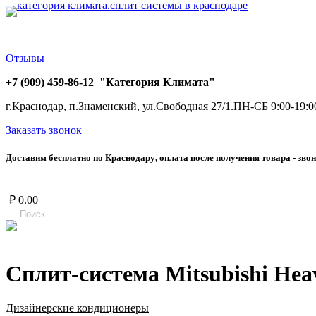
Отзывы
+7 (909) 459-86-12
"Категория Климата"
г.Краснодар, п.Знаменский, ул.Свободная 27/1.
ПН-СБ 9:00-19:0
Заказать звонок
Д
о
с
т
а
в
и
м
б
е
с
п
л
а
т
н
о
п
о
К
р
а
с
н
о
д
а
р
у
,
о
п
л
а
т
а
п
о
с
л
е
п
о
л
у
ч
е
н
и
я
т
о
в
а
р
а
-
з
в
о
н
₽
0.00
Сплит-система Mitsubishi H
Дизайнерские кондиционеры