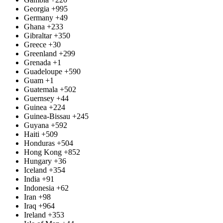
Georgia
+995
Germany
+49
Ghana
+233
Gibraltar
+350
Greece
+30
Greenland
+299
Grenada
+1
Guadeloupe
+590
Guam
+1
Guatemala
+502
Guernsey
+44
Guinea
+224
Guinea-Bissau
+245
Guyana
+592
Haiti
+509
Honduras
+504
Hong Kong
+852
Hungary
+36
Iceland
+354
India
+91
Indonesia
+62
Iran
+98
Iraq
+964
Ireland
+353