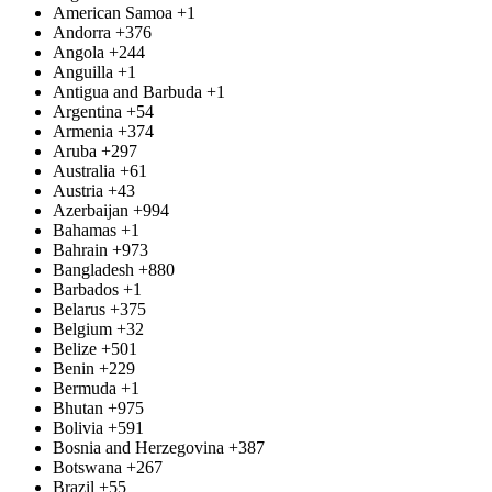
American Samoa
+1
Andorra
+376
Angola
+244
Anguilla
+1
Antigua and Barbuda
+1
Argentina
+54
Armenia
+374
Aruba
+297
Australia
+61
Austria
+43
Azerbaijan
+994
Bahamas
+1
Bahrain
+973
Bangladesh
+880
Barbados
+1
Belarus
+375
Belgium
+32
Belize
+501
Benin
+229
Bermuda
+1
Bhutan
+975
Bolivia
+591
Bosnia and Herzegovina
+387
Botswana
+267
Brazil
+55