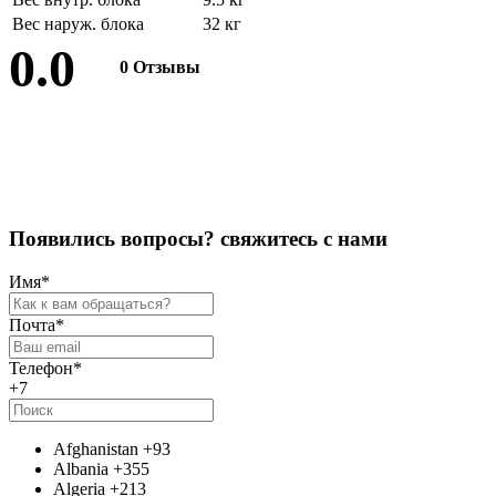
Вес наруж. блока
32 кг
0.0
0 Отзывы
Оставить отзыв
П
о
я
в
и
л
и
с
ь
в
о
п
р
о
с
ы
?
с
в
я
ж
и
т
е
с
ь
с
н
а
м
и
Имя
*
Почта
*
Телефон
*
+7
Afghanistan
+93
Albania
+355
Algeria
+213