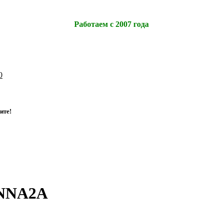
Работаем с 2007 года
0
и
т
е
!
3NNA2A