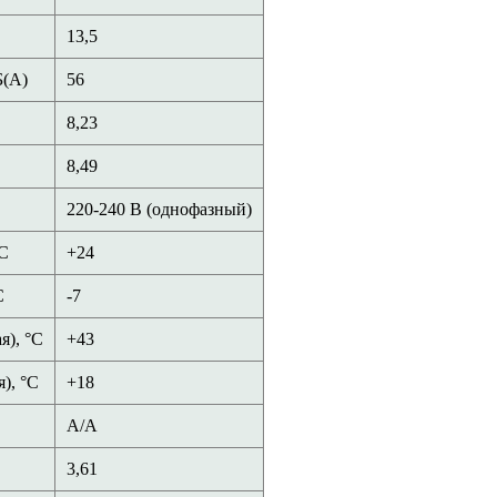
13,5
Б(А)
56
8,23
8,49
220-240 В (однофазный)
°С
+24
С
-7
я), °С
+43
), °С
+18
A/A
3,61