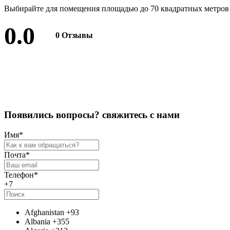
Выбирайте для помещения площадью до 70 квадратных метро
0.0
0 Отзывы
Оставить отзыв
П
о
я
в
и
л
и
с
ь
в
о
п
р
о
с
ы
?
с
в
я
ж
и
т
е
с
ь
с
н
а
м
и
Имя
*
Почта
*
Телефон
*
+7
Afghanistan
+93
Albania
+355