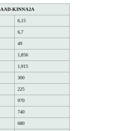
H24AAD-K3NNA2A
6,15
6,7
49
1,856
1,915
300
225
970
740
680