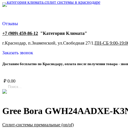
Отзывы
+7 (909) 459-86-12
"Категория Климата"
г.Краснодар, п.Знаменский, ул.Свободная 27/1.
ПН-СБ 9:00-19:0
Заказать звонок
Д
о
с
т
а
в
и
м
б
е
с
п
л
а
т
н
о
п
о
К
р
а
с
н
о
д
а
р
у
,
о
п
л
а
т
а
п
о
с
л
е
п
о
л
у
ч
е
н
и
я
т
о
в
а
р
а
-
з
в
о
н
₽
0.00
Gree Bora GWH24AADXE-K
Сплит-системы премиальные (on/of)