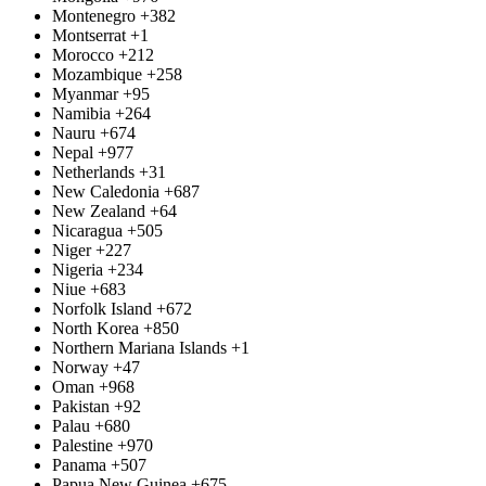
Montenegro
+382
Montserrat
+1
Morocco
+212
Mozambique
+258
Myanmar
+95
Namibia
+264
Nauru
+674
Nepal
+977
Netherlands
+31
New Caledonia
+687
New Zealand
+64
Nicaragua
+505
Niger
+227
Nigeria
+234
Niue
+683
Norfolk Island
+672
North Korea
+850
Northern Mariana Islands
+1
Norway
+47
Oman
+968
Pakistan
+92
Palau
+680
Palestine
+970
Panama
+507
Papua New Guinea
+675