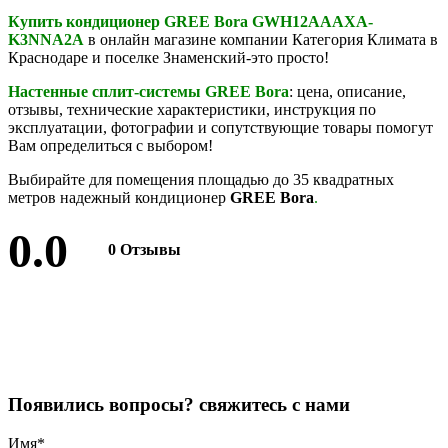
Купить кондиционер GREE Bora GWH12AAAXA-
K3NNA2A
в онлайн магазине компании Категория Климата в
Краснодаре и поселке Знаменский-это просто!
Настенные сплит-системы
GREE Bora
: цена, описание,
отзывы, технические характеристики, инструкция по
эксплуатации, фотографии и сопутствующие товары помогут
Вам определиться с выбором!
Выбирайте для помещения площадью до 35 квадратных
метров надежный кондиционер
GREE Bora
.
0.0
0 Отзывы
Оставить отзыв
П
о
я
в
и
л
и
с
ь
в
о
п
р
о
с
ы
?
с
в
я
ж
и
т
е
с
ь
с
н
а
м
и
Имя
*