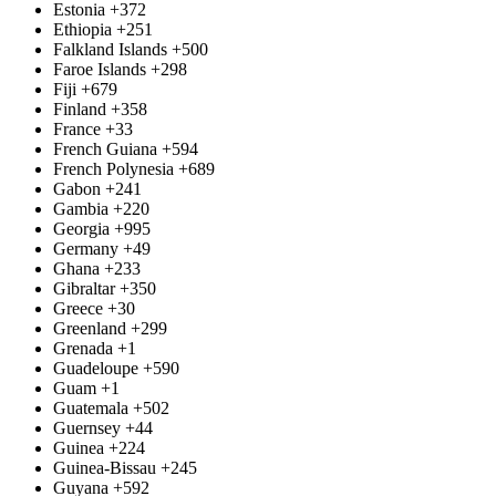
Estonia
+372
Ethiopia
+251
Falkland Islands
+500
Faroe Islands
+298
Fiji
+679
Finland
+358
France
+33
French Guiana
+594
French Polynesia
+689
Gabon
+241
Gambia
+220
Georgia
+995
Germany
+49
Ghana
+233
Gibraltar
+350
Greece
+30
Greenland
+299
Grenada
+1
Guadeloupe
+590
Guam
+1
Guatemala
+502
Guernsey
+44
Guinea
+224
Guinea-Bissau
+245
Guyana
+592