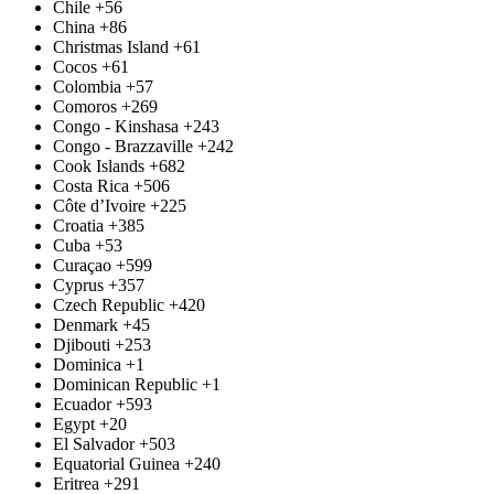
Chile
+56
China
+86
Christmas Island
+61
Cocos
+61
Colombia
+57
Comoros
+269
Congo - Kinshasa
+243
Congo - Brazzaville
+242
Cook Islands
+682
Costa Rica
+506
Côte d’Ivoire
+225
Croatia
+385
Cuba
+53
Curaçao
+599
Cyprus
+357
Czech Republic
+420
Denmark
+45
Djibouti
+253
Dominica
+1
Dominican Republic
+1
Ecuador
+593
Egypt
+20
El Salvador
+503
Equatorial Guinea
+240
Eritrea
+291