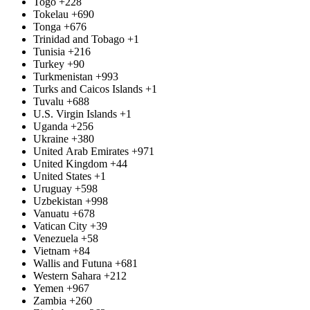
Togo
+228
Tokelau
+690
Tonga
+676
Trinidad and Tobago
+1
Tunisia
+216
Turkey
+90
Turkmenistan
+993
Turks and Caicos Islands
+1
Tuvalu
+688
U.S. Virgin Islands
+1
Uganda
+256
Ukraine
+380
United Arab Emirates
+971
United Kingdom
+44
United States
+1
Uruguay
+598
Uzbekistan
+998
Vanuatu
+678
Vatican City
+39
Venezuela
+58
Vietnam
+84
Wallis and Futuna
+681
Western Sahara
+212
Yemen
+967
Zambia
+260