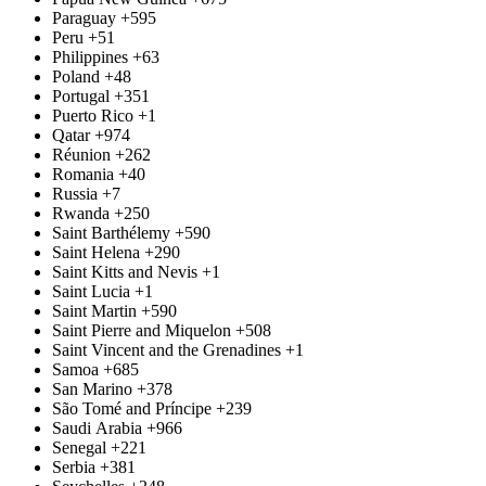
Paraguay
+595
Peru
+51
Philippines
+63
Poland
+48
Portugal
+351
Puerto Rico
+1
Qatar
+974
Réunion
+262
Romania
+40
Russia
+7
Rwanda
+250
Saint Barthélemy
+590
Saint Helena
+290
Saint Kitts and Nevis
+1
Saint Lucia
+1
Saint Martin
+590
Saint Pierre and Miquelon
+508
Saint Vincent and the Grenadines
+1
Samoa
+685
San Marino
+378
São Tomé and Príncipe
+239
Saudi Arabia
+966
Senegal
+221
Serbia
+381