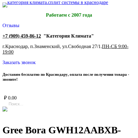
Работаем с 2007 года
Отзывы
+7 (909) 459-86-12
"Категория Климата"
г.Краснодар, п.Знаменский, ул.Свободная 27/1.
ПН-СБ 9:00-
19:00
Заказать звонок
Д
о
с
т
а
в
и
м
б
е
с
п
л
а
т
н
о
п
о
К
р
а
с
н
о
д
а
р
у
,
о
п
л
а
т
а
п
о
с
л
е
п
о
л
у
ч
е
н
и
я
т
о
в
а
р
а
-
з
в
о
н
и
т
е
!
₽
0.00
Gree Bora GWH12AABXB-