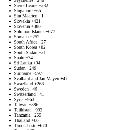
Seychelles
+248
Sierra Leone
+232
Singapore
+65
Sint Maarten
+1
Slovakia
+421
Slovenia
+386
Solomon Islands
+677
Somalia
+252
South Africa
+27
South Korea
+82
South Sudan
+211
Spain
+34
Sri Lanka
+94
Sudan
+249
Suriname
+597
Svalbard and Jan Mayen
+47
Swaziland
+268
Sweden
+46
Switzerland
+41
Syria
+963
Taiwan
+886
Tajikistan
+992
Tanzania
+255
Thailand
+66
Timor-Leste
+670