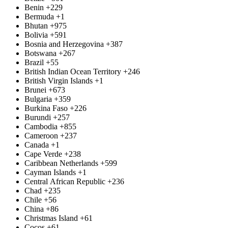
Benin
+229
Bermuda
+1
Bhutan
+975
Bolivia
+591
Bosnia and Herzegovina
+387
Botswana
+267
Brazil
+55
British Indian Ocean Territory
+246
British Virgin Islands
+1
Brunei
+673
Bulgaria
+359
Burkina Faso
+226
Burundi
+257
Cambodia
+855
Cameroon
+237
Canada
+1
Cape Verde
+238
Caribbean Netherlands
+599
Cayman Islands
+1
Central African Republic
+236
Chad
+235
Chile
+56
China
+86
Christmas Island
+61
Cocos
+61