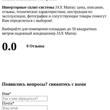
Инверторные сплит-системы
JAX Murray
: цена, описание,
отзывы, технические характеристики, инструкция по
эксплуатации, фотографии и сопутствующие товары помогут
Вам определиться с выбором!
Выбирайте для помещения площадью до 50 квадратных
метров надежный кондиционер JAX Murray.
0.0
0 Отзывы
Оставить отзыв
П
о
я
в
и
л
и
с
ь
в
о
п
р
о
с
ы
?
с
в
я
ж
и
т
е
с
ь
с
н
а
м
и
Имя
*
Почта
*