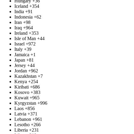
Hungary
+36
Iceland
+354
India
+91
Indonesia
+62
Iran
+98
Iraq
+964
Ireland
+353
Isle of Man
+44
Israel
+972
Italy
+39
Jamaica
+1
Japan
+81
Jersey
+44
Jordan
+962
Kazakhstan
+7
Kenya
+254
Kiribati
+686
Kosovo
+383
Kuwait
+965
Kyrgyzstan
+996
Laos
+856
Latvia
+371
Lebanon
+961
Lesotho
+266
Liberia
+231