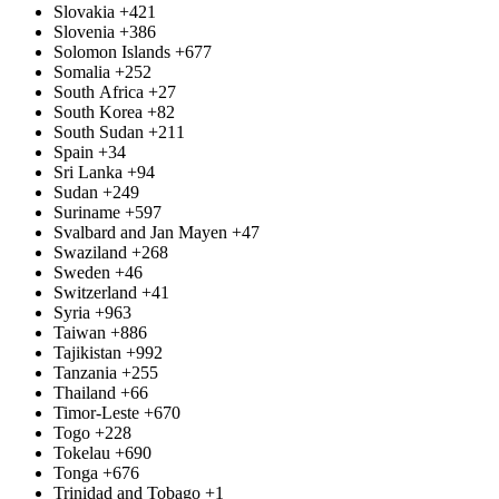
Slovakia
+421
Slovenia
+386
Solomon Islands
+677
Somalia
+252
South Africa
+27
South Korea
+82
South Sudan
+211
Spain
+34
Sri Lanka
+94
Sudan
+249
Suriname
+597
Svalbard and Jan Mayen
+47
Swaziland
+268
Sweden
+46
Switzerland
+41
Syria
+963
Taiwan
+886
Tajikistan
+992
Tanzania
+255
Thailand
+66
Timor-Leste
+670
Togo
+228
Tokelau
+690
Tonga
+676
Trinidad and Tobago
+1