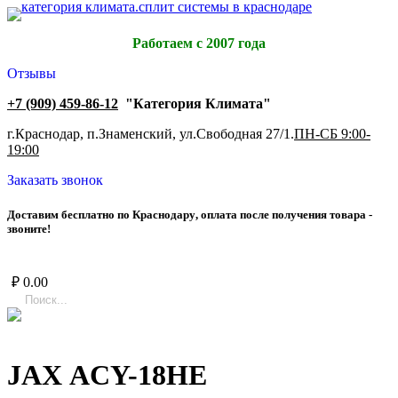
Работаем с 2007 года
Отзывы
+7 (909) 459-86-12
"Категория Климата"
г.Краснодар, п.Знаменский, ул.Свободная 27/1.
ПН-СБ 9:00-
19:00
Заказать звонок
Д
о
с
т
а
в
и
м
б
е
с
п
л
а
т
н
о
п
о
К
р
а
с
н
о
д
а
р
у
,
о
п
л
а
т
а
п
о
с
л
е
п
о
л
у
ч
е
н
и
я
т
о
в
а
р
а
-
з
в
о
н
и
т
е
!
₽
0.00
JAX ACY-18HE