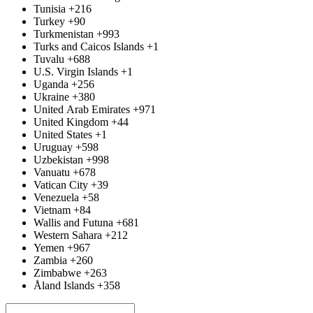
Tunisia
+216
Turkey
+90
Turkmenistan
+993
Turks and Caicos Islands
+1
Tuvalu
+688
U.S. Virgin Islands
+1
Uganda
+256
Ukraine
+380
United Arab Emirates
+971
United Kingdom
+44
United States
+1
Uruguay
+598
Uzbekistan
+998
Vanuatu
+678
Vatican City
+39
Venezuela
+58
Vietnam
+84
Wallis and Futuna
+681
Western Sahara
+212
Yemen
+967
Zambia
+260
Zimbabwe
+263
Åland Islands
+358