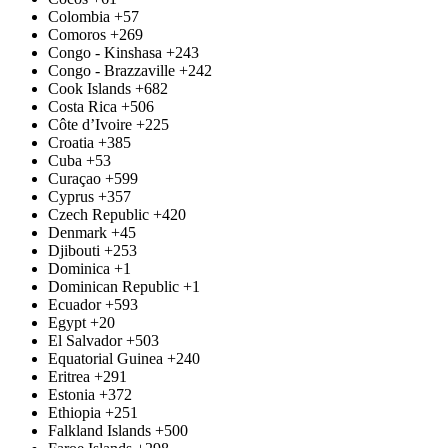
Colombia
+57
Comoros
+269
Congo - Kinshasa
+243
Congo - Brazzaville
+242
Cook Islands
+682
Costa Rica
+506
Côte d’Ivoire
+225
Croatia
+385
Cuba
+53
Curaçao
+599
Cyprus
+357
Czech Republic
+420
Denmark
+45
Djibouti
+253
Dominica
+1
Dominican Republic
+1
Ecuador
+593
Egypt
+20
El Salvador
+503
Equatorial Guinea
+240
Eritrea
+291
Estonia
+372
Ethiopia
+251
Falkland Islands
+500