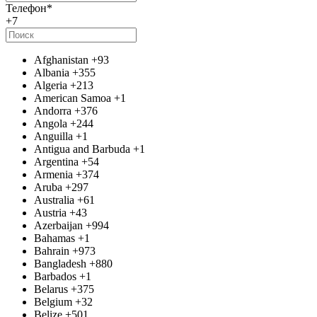
Телефон
*
+7
Afghanistan
+93
Albania
+355
Algeria
+213
American Samoa
+1
Andorra
+376
Angola
+244
Anguilla
+1
Antigua and Barbuda
+1
Argentina
+54
Armenia
+374
Aruba
+297
Australia
+61
Austria
+43
Azerbaijan
+994
Bahamas
+1
Bahrain
+973
Bangladesh
+880
Barbados
+1
Belarus
+375
Belgium
+32
Belize
+501