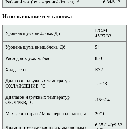
Рабочий ток (охлаждение/обогрев), А
6,34/6,12
Использование и установка
Б/С/М
Уровень шума вн.блока, Дб
45/37/33
Уровень шума внеш.блока, Дб
54
Расход воздуха, м3/час
850
Хладагент
R32
Диапазон наружных температур
15~48
ОХЛАЖДЕНИЕ, `С
Диапазон наружных температур
-15~-24
ОБОГРЕВ, `С
Мах. длина трасс/ Мах. перепад высот, м
20/10
6,35 (1/4)/9,52
Диаметр труб жидкость/газ, мм (дюймы)