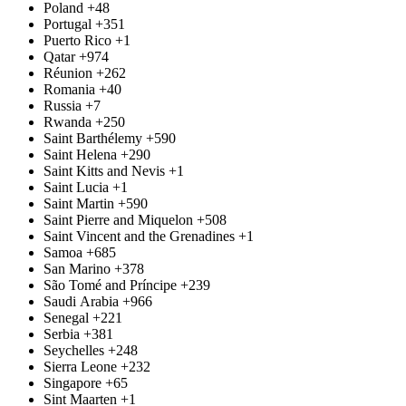
Poland
+48
Portugal
+351
Puerto Rico
+1
Qatar
+974
Réunion
+262
Romania
+40
Russia
+7
Rwanda
+250
Saint Barthélemy
+590
Saint Helena
+290
Saint Kitts and Nevis
+1
Saint Lucia
+1
Saint Martin
+590
Saint Pierre and Miquelon
+508
Saint Vincent and the Grenadines
+1
Samoa
+685
San Marino
+378
São Tomé and Príncipe
+239
Saudi Arabia
+966
Senegal
+221
Serbia
+381
Seychelles
+248
Sierra Leone
+232
Singapore
+65
Sint Maarten
+1