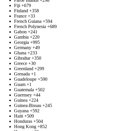
Faroe Islands
+298
Fiji
+679
Finland
+358
France
+33
French Guiana
+594
French Polynesia
+689
Gabon
+241
Gambia
+220
Georgia
+995
Germany
+49
Ghana
+233
Gibraltar
+350
Greece
+30
Greenland
+299
Grenada
+1
Guadeloupe
+590
Guam
+1
Guatemala
+502
Guernsey
+44
Guinea
+224
Guinea-Bissau
+245
Guyana
+592
Haiti
+509
Honduras
+504
Hong Kong
+852