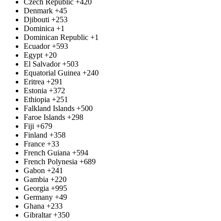
Czech Republic
+420
Denmark
+45
Djibouti
+253
Dominica
+1
Dominican Republic
+1
Ecuador
+593
Egypt
+20
El Salvador
+503
Equatorial Guinea
+240
Eritrea
+291
Estonia
+372
Ethiopia
+251
Falkland Islands
+500
Faroe Islands
+298
Fiji
+679
Finland
+358
France
+33
French Guiana
+594
French Polynesia
+689
Gabon
+241
Gambia
+220
Georgia
+995
Germany
+49
Ghana
+233
Gibraltar
+350