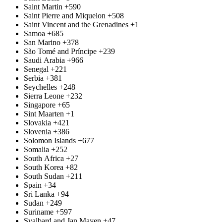
Saint Martin
+590
Saint Pierre and Miquelon
+508
Saint Vincent and the Grenadines
+1
Samoa
+685
San Marino
+378
São Tomé and Príncipe
+239
Saudi Arabia
+966
Senegal
+221
Serbia
+381
Seychelles
+248
Sierra Leone
+232
Singapore
+65
Sint Maarten
+1
Slovakia
+421
Slovenia
+386
Solomon Islands
+677
Somalia
+252
South Africa
+27
South Korea
+82
South Sudan
+211
Spain
+34
Sri Lanka
+94
Sudan
+249
Suriname
+597
Svalbard and Jan Mayen
+47