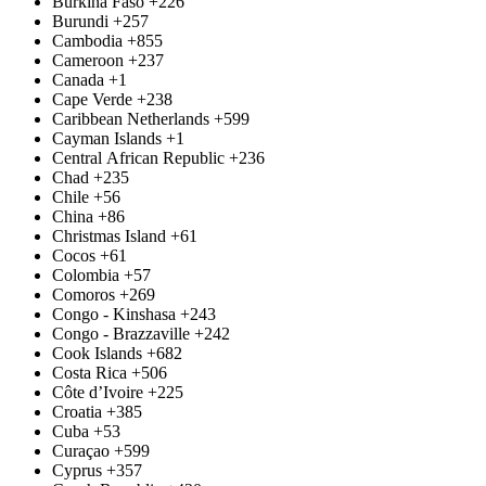
Burkina Faso
+226
Burundi
+257
Cambodia
+855
Cameroon
+237
Canada
+1
Cape Verde
+238
Caribbean Netherlands
+599
Cayman Islands
+1
Central African Republic
+236
Chad
+235
Chile
+56
China
+86
Christmas Island
+61
Cocos
+61
Colombia
+57
Comoros
+269
Congo - Kinshasa
+243
Congo - Brazzaville
+242
Cook Islands
+682
Costa Rica
+506
Côte d’Ivoire
+225
Croatia
+385
Cuba
+53
Curaçao
+599
Cyprus
+357