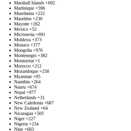
Marshall Islands
+692
Martinique
+596
Mauritania
+222
Mauritius
+230
Mayotte
+262
Mexico
+52
Micronesia
+691
Moldova
+373
Monaco
+377
Mongolia
+976
Montenegro
+382
Montserrat
+1
Morocco
+212
Mozambique
+258
Myanmar
+95
Namibia
+264
Nauru
+674
Nepal
+977
Netherlands
+31
New Caledonia
+687
New Zealand
+64
Nicaragua
+505
Niger
+227
Nigeria
+234
Niue
+683