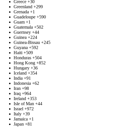
Greece
+30
Greenland
+299
Grenada
+1
Guadeloupe
+590
Guam
+1
Guatemala
+502
Guernsey
+44
Guinea
+224
Guinea-Bissau
+245
Guyana
+592
Haiti
+509
Honduras
+504
Hong Kong
+852
Hungary
+36
Iceland
+354
India
+91
Indonesia
+62
Iran
+98
Iraq
+964
Ireland
+353
Isle of Man
+44
Israel
+972
Italy
+39
Jamaica
+1
Japan
+81