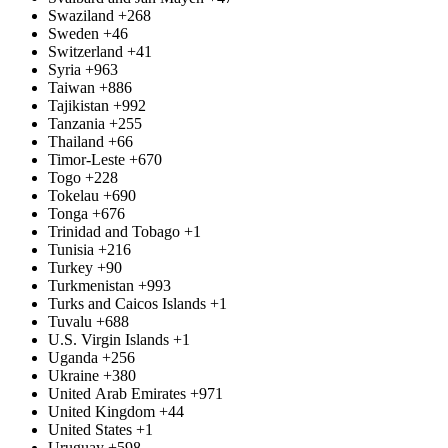
Swaziland
+268
Sweden
+46
Switzerland
+41
Syria
+963
Taiwan
+886
Tajikistan
+992
Tanzania
+255
Thailand
+66
Timor-Leste
+670
Togo
+228
Tokelau
+690
Tonga
+676
Trinidad and Tobago
+1
Tunisia
+216
Turkey
+90
Turkmenistan
+993
Turks and Caicos Islands
+1
Tuvalu
+688
U.S. Virgin Islands
+1
Uganda
+256
Ukraine
+380
United Arab Emirates
+971
United Kingdom
+44
United States
+1
Uruguay
+598