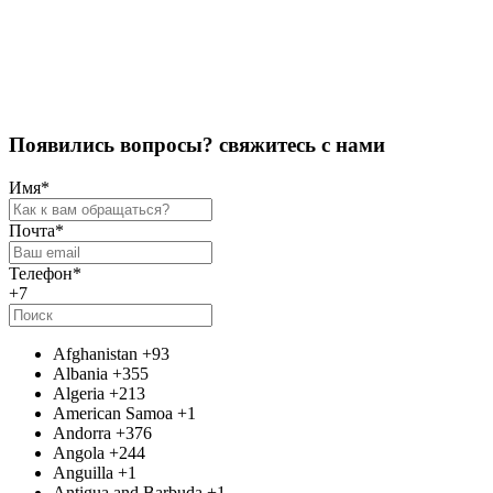
Оставить отзыв
П
о
я
в
и
л
и
с
ь
в
о
п
р
о
с
ы
?
с
в
я
ж
и
т
е
с
ь
с
н
а
м
и
Имя
*
Почта
*
Телефон
*
+7
Afghanistan
+93
Albania
+355
Algeria
+213
American Samoa
+1
Andorra
+376
Angola
+244
Anguilla
+1
Antigua and Barbuda
+1