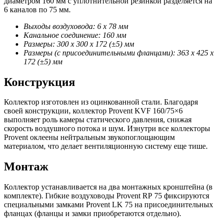
диаметром 160 мм с уплотнительной резинкой разделяется на
6 каналов по 75 мм.
Выходы воздуховода: 6 х 78 мм
Канальное соединение: 160 мм
Размеры: 300 х 300 х 172 (±5) мм
Размеры (с присоединительными фланцами): 363 х 425 х
172 (±5) мм
Конструкция
Коллектор изготовлен из оцинкованной стали. Благодаря
своей конструкции, коллектор Provent KVF 160/75×6
выполняет роль камеры статического давления, снижая
скорость воздушного потока и шум. Изнутри все коллекторы
Provent оклеены нейтральным звукопоглощающим
материалом, что делает вентиляционную систему еще тише.
Монтаж
Коллектор устанавливается на два монтажных кронштейна (в
комплекте). Гибкие воздуховоды Provent RP 75 фиксируются
специальными замками Provent LK 75 на присоединительных
фланцах (фланцы и замки приобретаются отдельно).