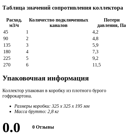
Таблица значений сопротивления коллектора
Расход,
Количество подключенных
Потери
м3/ч
каналов
давления, Па
45
1
4,2
90
2
4,8
135
3
5,9
180
4
7,3
225
5
9,2
270
6
11,5
Упаковочная информация
Коллектор упакован в коробку из плотного бурого
гофрокартона.
Размеры коробки: 325 х 325 х 195 мм
Масса брутто: 2,8 кг
0.0
0 Отзывы