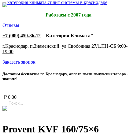
Работаем с 2007 года
Отзывы
+7 (909) 459-86-12
"Категория Климата"
г.Краснодар, п.Знаменский, ул.Свободная 27/1.
ПН-СБ 9:00-
19:00
Заказать звонок
Д
о
с
т
а
в
и
м
б
е
с
п
л
а
т
н
о
п
о
К
р
а
с
н
о
д
а
р
у
,
о
п
л
а
т
а
п
о
с
л
е
п
о
л
у
ч
е
н
и
я
т
о
в
а
р
а
-
з
в
о
н
и
т
е
!
₽
0.00
Provent KVF 160/75×6