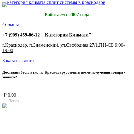
Работаем с 2007 года
Отзывы
+7 (909) 459-86-12
"Категория Климата"
г.Краснодар, п.Знаменский, ул.Свободная 27/1.
ПН-СБ 9:00-
19:00
Заказать звонок
Д
о
с
т
а
в
и
м
б
е
с
п
л
а
т
н
о
п
о
К
р
а
с
н
о
д
а
р
у
,
о
п
л
а
т
а
п
о
с
л
е
п
о
л
у
ч
е
н
и
я
т
о
в
а
р
а
-
з
в
о
н
и
т
е
!
₽
0.00