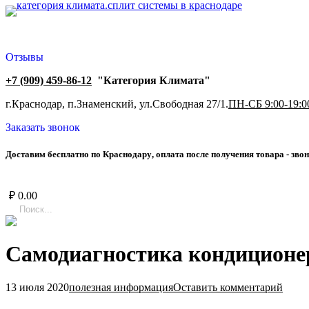
Отзывы
+7 (909) 459-86-12
"Категория Климата"
г.Краснодар, п.Знаменский, ул.Свободная 27/1.
ПН-СБ 9:00-19:0
Заказать звонок
Д
о
с
т
а
в
и
м
б
е
с
п
л
а
т
н
о
п
о
К
р
а
с
н
о
д
а
р
у
,
о
п
л
а
т
а
п
о
с
л
е
п
о
л
у
ч
е
н
и
я
т
о
в
а
р
а
-
з
в
о
н
₽
0.00
Самодиагностика кондицион
13 июля 2020
полезная информация
Оставить комментарий