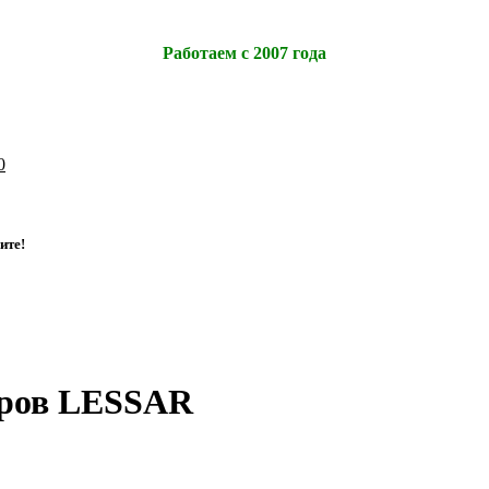
Работаем с 2007 года
0
и
т
е
!
еров LESSAR