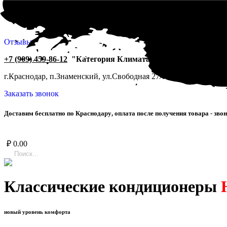
Отзывы
+7 (909) 459-86-12
"Категория Климата"
г.Краснодар, п.Знаменский, ул.Свободная 27/1.
ПН-СБ 9:00-19:0
Заказать звонок
Д
о
с
т
а
в
и
м
б
е
с
п
л
а
т
н
о
п
о
К
р
а
с
н
о
д
а
р
у
,
о
п
л
а
т
а
п
о
с
л
е
п
о
л
у
ч
е
н
и
я
т
о
в
а
р
а
-
з
в
о
н
₽
0.00
Классические кондиционеры
новый уровень комфорта