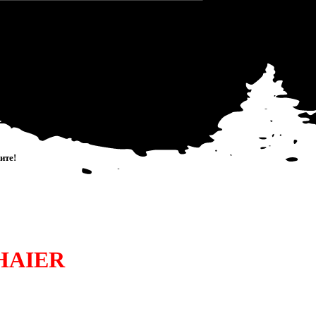
Работаем с 2007 года
0
и
т
е
!
HAIER