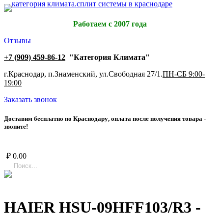
Работаем с 2007 года
Отзывы
+7 (909) 459-86-12
"Категория Климата"
г.Краснодар, п.Знаменский, ул.Свободная 27/1.
ПН-СБ 9:00-
19:00
Заказать звонок
Д
о
с
т
а
в
и
м
б
е
с
п
л
а
т
н
о
п
о
К
р
а
с
н
о
д
а
р
у
,
о
п
л
а
т
а
п
о
с
л
е
п
о
л
у
ч
е
н
и
я
т
о
в
а
р
а
-
з
в
о
н
и
т
е
!
₽
0.00
HAIER HSU-09HFF103/R3 -