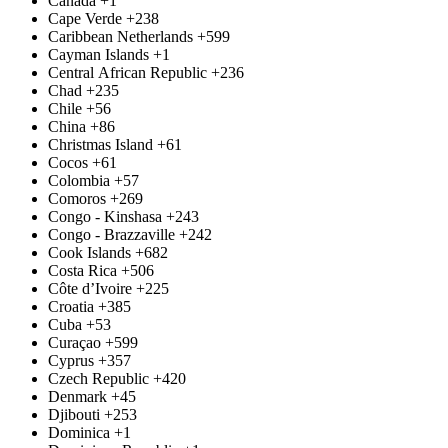
Canada
+1
Cape Verde
+238
Caribbean Netherlands
+599
Cayman Islands
+1
Central African Republic
+236
Chad
+235
Chile
+56
China
+86
Christmas Island
+61
Cocos
+61
Colombia
+57
Comoros
+269
Congo - Kinshasa
+243
Congo - Brazzaville
+242
Cook Islands
+682
Costa Rica
+506
Côte d’Ivoire
+225
Croatia
+385
Cuba
+53
Curaçao
+599
Cyprus
+357
Czech Republic
+420
Denmark
+45
Djibouti
+253
Dominica
+1