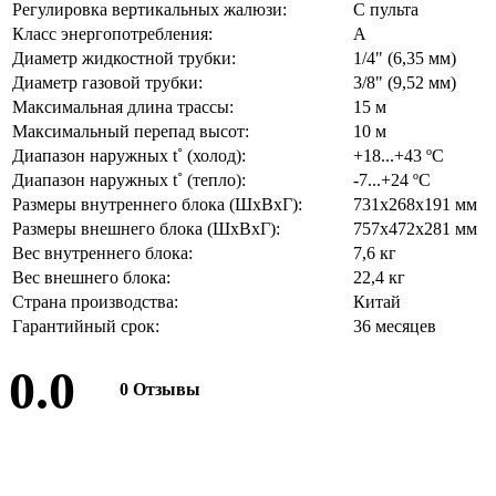
Регулировка вертикальных жалюзи:
С пульта
Класс энергопотребления:
A
Диаметр жидкостной трубки:
1/4" (6,35 мм)
Диаметр газовой трубки:
3/8" (9,52 мм)
Максимальная длина трассы:
15 м
Максимальный перепад высот:
10 м
Диапазон наружных t˚ (холод):
+18...+43 ºС
Диапазон наружных t˚ (тепло):
-7...+24 ºС
Размеры внутреннего блока (ШхВхГ):
731х268х191 мм
Размеры внешнего блока (ШхВхГ):
757х472х281 мм
Вес внутреннего блока:
7,6 кг
Вес внешнего блока:
22,4 кг
Страна производства:
Китай
Гарантийный срок:
36 месяцев
0.0
0 Отзывы
Оставить отзыв