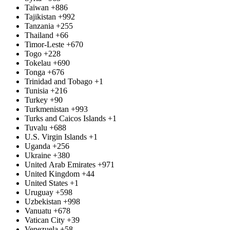
Taiwan
+886
Tajikistan
+992
Tanzania
+255
Thailand
+66
Timor-Leste
+670
Togo
+228
Tokelau
+690
Tonga
+676
Trinidad and Tobago
+1
Tunisia
+216
Turkey
+90
Turkmenistan
+993
Turks and Caicos Islands
+1
Tuvalu
+688
U.S. Virgin Islands
+1
Uganda
+256
Ukraine
+380
United Arab Emirates
+971
United Kingdom
+44
United States
+1
Uruguay
+598
Uzbekistan
+998
Vanuatu
+678
Vatican City
+39
Venezuela
+58