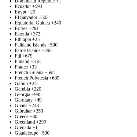
Dominican Republic
+1
Ecuador
+593
Egypt
+20
El Salvador
+503
Equatorial Guinea
+240
Eritrea
+291
Estonia
+372
Ethiopia
+251
Falkland Islands
+500
Faroe Islands
+298
Fiji
+679
Finland
+358
France
+33
French Guiana
+594
French Polynesia
+689
Gabon
+241
Gambia
+220
Georgia
+995
Germany
+49
Ghana
+233
Gibraltar
+350
Greece
+30
Greenland
+299
Grenada
+1
Guadeloupe
+590