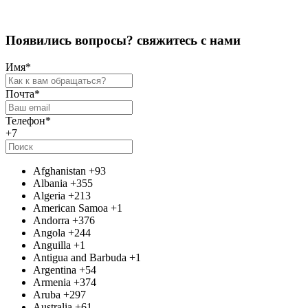
П
о
я
в
и
л
и
с
ь
в
о
п
р
о
с
ы
?
с
в
я
ж
и
т
е
с
ь
с
н
а
м
и
Имя
*
Почта
*
Телефон
*
+7
Afghanistan
+93
Albania
+355
Algeria
+213
American Samoa
+1
Andorra
+376
Angola
+244
Anguilla
+1
Antigua and Barbuda
+1
Argentina
+54
Armenia
+374
Aruba
+297
Australia
+61