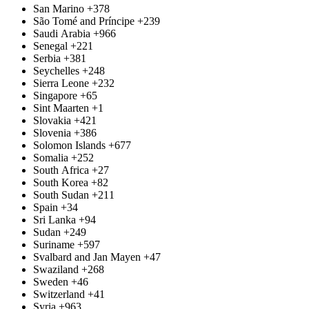
San Marino
+378
São Tomé and Príncipe
+239
Saudi Arabia
+966
Senegal
+221
Serbia
+381
Seychelles
+248
Sierra Leone
+232
Singapore
+65
Sint Maarten
+1
Slovakia
+421
Slovenia
+386
Solomon Islands
+677
Somalia
+252
South Africa
+27
South Korea
+82
South Sudan
+211
Spain
+34
Sri Lanka
+94
Sudan
+249
Suriname
+597
Svalbard and Jan Mayen
+47
Swaziland
+268
Sweden
+46
Switzerland
+41
Syria
+963