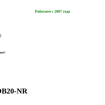
Работаем с 2007 года
0
и
т
е
!
OB20-NR