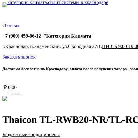
Отзывы
+7 (909) 459-86-12
"Категория Климата"
г.Краснодар, п.Знаменский, ул.Свободная 27/1.
ПН-СБ 9:00-19:0
Заказать звонок
Д
о
с
т
а
в
и
м
б
е
с
п
л
а
т
н
о
п
о
К
р
а
с
н
о
д
а
р
у
,
о
п
л
а
т
а
п
о
с
л
е
п
о
л
у
ч
е
н
и
я
т
о
в
а
р
а
-
з
в
о
н
₽
0.00
Thaicon TL-RWB20-NR/TL-R
Бюджетные кондиционеры