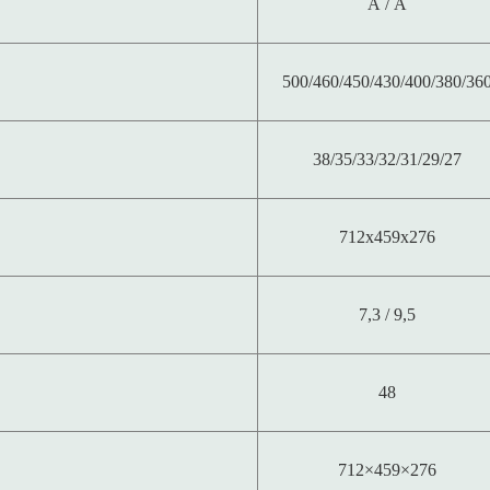
A / A
500/460/450/430/400/380/36
38/35/33/32/31/29/27
712x459x276
7,3 / 9,5
48
712×459×276