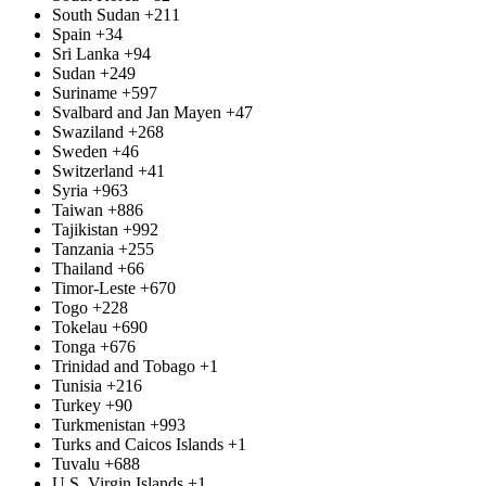
South Sudan
+211
Spain
+34
Sri Lanka
+94
Sudan
+249
Suriname
+597
Svalbard and Jan Mayen
+47
Swaziland
+268
Sweden
+46
Switzerland
+41
Syria
+963
Taiwan
+886
Tajikistan
+992
Tanzania
+255
Thailand
+66
Timor-Leste
+670
Togo
+228
Tokelau
+690
Tonga
+676
Trinidad and Tobago
+1
Tunisia
+216
Turkey
+90
Turkmenistan
+993
Turks and Caicos Islands
+1
Tuvalu
+688
U.S. Virgin Islands
+1