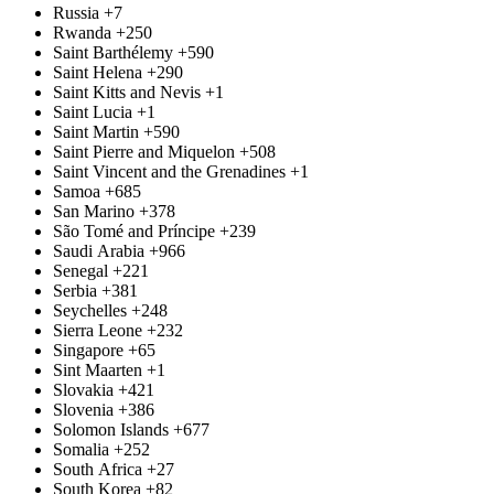
Russia
+7
Rwanda
+250
Saint Barthélemy
+590
Saint Helena
+290
Saint Kitts and Nevis
+1
Saint Lucia
+1
Saint Martin
+590
Saint Pierre and Miquelon
+508
Saint Vincent and the Grenadines
+1
Samoa
+685
San Marino
+378
São Tomé and Príncipe
+239
Saudi Arabia
+966
Senegal
+221
Serbia
+381
Seychelles
+248
Sierra Leone
+232
Singapore
+65
Sint Maarten
+1
Slovakia
+421
Slovenia
+386
Solomon Islands
+677
Somalia
+252
South Africa
+27
South Korea
+82