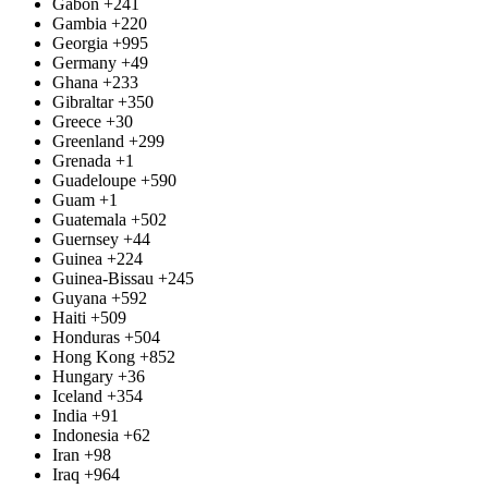
Gabon
+241
Gambia
+220
Georgia
+995
Germany
+49
Ghana
+233
Gibraltar
+350
Greece
+30
Greenland
+299
Grenada
+1
Guadeloupe
+590
Guam
+1
Guatemala
+502
Guernsey
+44
Guinea
+224
Guinea-Bissau
+245
Guyana
+592
Haiti
+509
Honduras
+504
Hong Kong
+852
Hungary
+36
Iceland
+354
India
+91
Indonesia
+62
Iran
+98
Iraq
+964