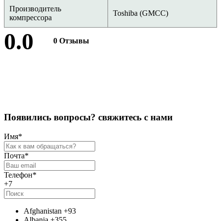
Производитель
Toshiba (GMCC)
компрессора
0.0
0 Отзывы
Оставить отзыв
П
о
я
в
и
л
и
с
ь
в
о
п
р
о
с
ы
?
с
в
я
ж
и
т
е
с
ь
с
н
а
м
и
Имя
*
Почта
*
Телефон
*
+7
Afghanistan
+93
Albania
+355