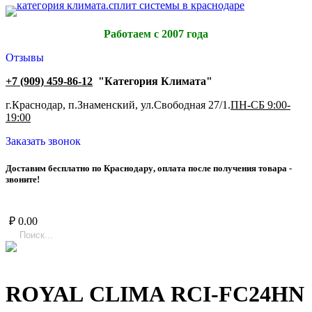
Работаем с 2007 года
Отзывы
+7 (909) 459-86-12
"Категория Климата"
г.Краснодар, п.Знаменский, ул.Свободная 27/1.
ПН-СБ 9:00-
19:00
Заказать звонок
Д
о
с
т
а
в
и
м
б
е
с
п
л
а
т
н
о
п
о
К
р
а
с
н
о
д
а
р
у
,
о
п
л
а
т
а
п
о
с
л
е
п
о
л
у
ч
е
н
и
я
т
о
в
а
р
а
-
з
в
о
н
и
т
е
!
₽
0.00
ROYAL CLIMA RCI-FC24HN