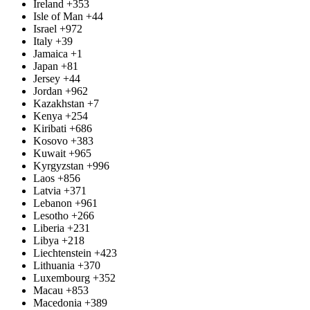
Ireland
+353
Isle of Man
+44
Israel
+972
Italy
+39
Jamaica
+1
Japan
+81
Jersey
+44
Jordan
+962
Kazakhstan
+7
Kenya
+254
Kiribati
+686
Kosovo
+383
Kuwait
+965
Kyrgyzstan
+996
Laos
+856
Latvia
+371
Lebanon
+961
Lesotho
+266
Liberia
+231
Libya
+218
Liechtenstein
+423
Lithuania
+370
Luxembourg
+352
Macau
+853
Macedonia
+389