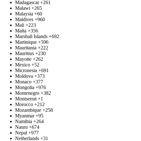
Madagascar
+261
Malawi
+265
Malaysia
+60
Maldives
+960
Mali
+223
Malta
+356
Marshall Islands
+692
Martinique
+596
Mauritania
+222
Mauritius
+230
Mayotte
+262
Mexico
+52
Micronesia
+691
Moldova
+373
Monaco
+377
Mongolia
+976
Montenegro
+382
Montserrat
+1
Morocco
+212
Mozambique
+258
Myanmar
+95
Namibia
+264
Nauru
+674
Nepal
+977
Netherlands
+31