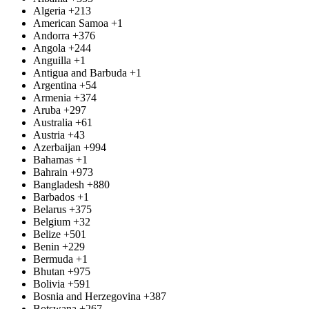
Algeria
+213
American Samoa
+1
Andorra
+376
Angola
+244
Anguilla
+1
Antigua and Barbuda
+1
Argentina
+54
Armenia
+374
Aruba
+297
Australia
+61
Austria
+43
Azerbaijan
+994
Bahamas
+1
Bahrain
+973
Bangladesh
+880
Barbados
+1
Belarus
+375
Belgium
+32
Belize
+501
Benin
+229
Bermuda
+1
Bhutan
+975
Bolivia
+591
Bosnia and Herzegovina
+387
Botswana
+267