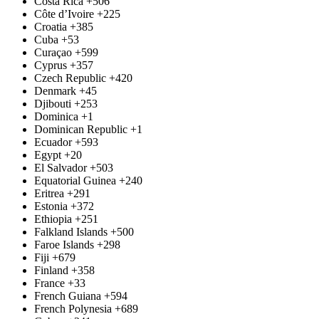
Costa Rica
+506
Côte d’Ivoire
+225
Croatia
+385
Cuba
+53
Curaçao
+599
Cyprus
+357
Czech Republic
+420
Denmark
+45
Djibouti
+253
Dominica
+1
Dominican Republic
+1
Ecuador
+593
Egypt
+20
El Salvador
+503
Equatorial Guinea
+240
Eritrea
+291
Estonia
+372
Ethiopia
+251
Falkland Islands
+500
Faroe Islands
+298
Fiji
+679
Finland
+358
France
+33
French Guiana
+594
French Polynesia
+689