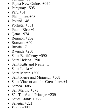
Papua New Guinea
+675
Paraguay
+595
Peru
+51
Philippines
+63
Poland
+48
Portugal
+351
Puerto Rico
+1
Qatar
+974
Réunion
+262
Romania
+40
Russia
+7
Rwanda
+250
Saint Barthélemy
+590
Saint Helena
+290
Saint Kitts and Nevis
+1
Saint Lucia
+1
Saint Martin
+590
Saint Pierre and Miquelon
+508
Saint Vincent and the Grenadines
+1
Samoa
+685
San Marino
+378
São Tomé and Príncipe
+239
Saudi Arabia
+966
Senegal
+221
Serbia
+381