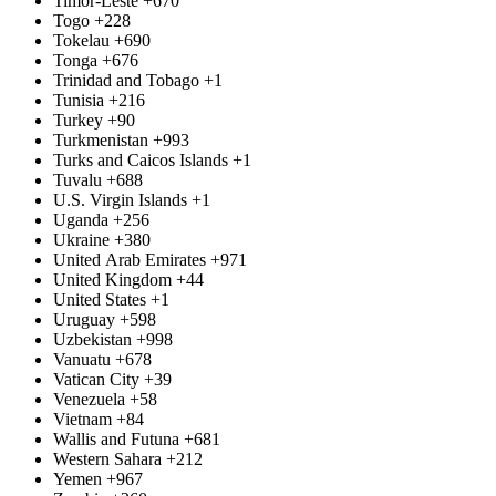
Timor-Leste
+670
Togo
+228
Tokelau
+690
Tonga
+676
Trinidad and Tobago
+1
Tunisia
+216
Turkey
+90
Turkmenistan
+993
Turks and Caicos Islands
+1
Tuvalu
+688
U.S. Virgin Islands
+1
Uganda
+256
Ukraine
+380
United Arab Emirates
+971
United Kingdom
+44
United States
+1
Uruguay
+598
Uzbekistan
+998
Vanuatu
+678
Vatican City
+39
Venezuela
+58
Vietnam
+84
Wallis and Futuna
+681
Western Sahara
+212
Yemen
+967