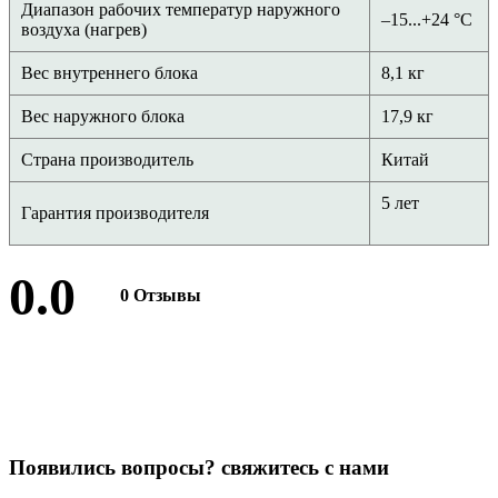
Диапазон рабочих температур наружного
–15...+24 °С
воздуха (нагрев)
Вес внутреннего блока
8,1 кг
Вес наружного блока
17,9 кг
Страна производитель
Китай
5 лет
Гарантия производителя
0.0
0 Отзывы
Оставить отзыв
П
о
я
в
и
л
и
с
ь
в
о
п
р
о
с
ы
?
с
в
я
ж
и
т
е
с
ь
с
н
а
м
и