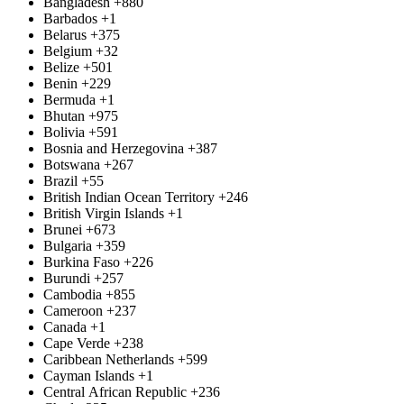
Bangladesh
+880
Barbados
+1
Belarus
+375
Belgium
+32
Belize
+501
Benin
+229
Bermuda
+1
Bhutan
+975
Bolivia
+591
Bosnia and Herzegovina
+387
Botswana
+267
Brazil
+55
British Indian Ocean Territory
+246
British Virgin Islands
+1
Brunei
+673
Bulgaria
+359
Burkina Faso
+226
Burundi
+257
Cambodia
+855
Cameroon
+237
Canada
+1
Cape Verde
+238
Caribbean Netherlands
+599
Cayman Islands
+1
Central African Republic
+236