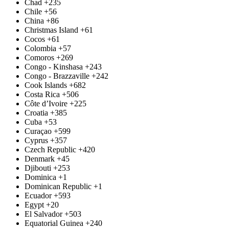
Chad
+235
Chile
+56
China
+86
Christmas Island
+61
Cocos
+61
Colombia
+57
Comoros
+269
Congo - Kinshasa
+243
Congo - Brazzaville
+242
Cook Islands
+682
Costa Rica
+506
Côte d’Ivoire
+225
Croatia
+385
Cuba
+53
Curaçao
+599
Cyprus
+357
Czech Republic
+420
Denmark
+45
Djibouti
+253
Dominica
+1
Dominican Republic
+1
Ecuador
+593
Egypt
+20
El Salvador
+503
Equatorial Guinea
+240