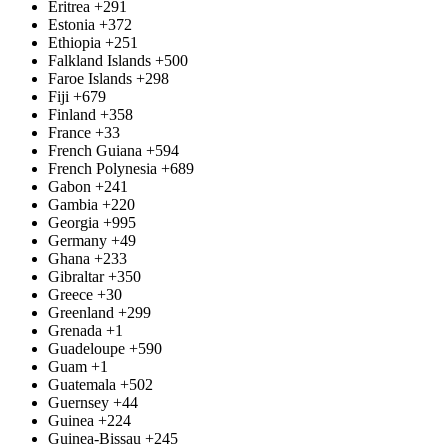
Eritrea
+291
Estonia
+372
Ethiopia
+251
Falkland Islands
+500
Faroe Islands
+298
Fiji
+679
Finland
+358
France
+33
French Guiana
+594
French Polynesia
+689
Gabon
+241
Gambia
+220
Georgia
+995
Germany
+49
Ghana
+233
Gibraltar
+350
Greece
+30
Greenland
+299
Grenada
+1
Guadeloupe
+590
Guam
+1
Guatemala
+502
Guernsey
+44
Guinea
+224
Guinea-Bissau
+245