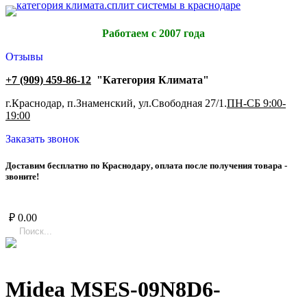
Работаем с 2007 года
Отзывы
+7 (909) 459-86-12
"Категория Климата"
г.Краснодар, п.Знаменский, ул.Свободная 27/1.
ПН-СБ 9:00-
19:00
Заказать звонок
Д
о
с
т
а
в
и
м
б
е
с
п
л
а
т
н
о
п
о
К
р
а
с
н
о
д
а
р
у
,
о
п
л
а
т
а
п
о
с
л
е
п
о
л
у
ч
е
н
и
я
т
о
в
а
р
а
-
з
в
о
н
и
т
е
!
₽
0.00
Midea MSES-09N8D6-