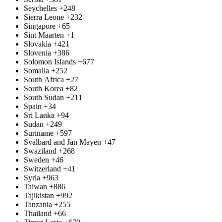
Seychelles
+248
Sierra Leone
+232
Singapore
+65
Sint Maarten
+1
Slovakia
+421
Slovenia
+386
Solomon Islands
+677
Somalia
+252
South Africa
+27
South Korea
+82
South Sudan
+211
Spain
+34
Sri Lanka
+94
Sudan
+249
Suriname
+597
Svalbard and Jan Mayen
+47
Swaziland
+268
Sweden
+46
Switzerland
+41
Syria
+963
Taiwan
+886
Tajikistan
+992
Tanzania
+255
Thailand
+66