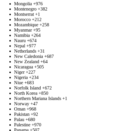
Mongolia
+976
Montenegro
+382
Montserrat
+1
Morocco
+212
Mozambique
+258
Myanmar
+95
Namibia
+264
Nauru
+674
Nepal
+977
Netherlands
+31
New Caledonia
+687
New Zealand
+64
Nicaragua
+505
Niger
+227
Nigeria
+234
Niue
+683
Norfolk Island
+672
North Korea
+850
Northern Mariana Islands
+1
Norway
+47
Oman
+968
Pakistan
+92
Palau
+680
Palestine
+970
Panama
+507