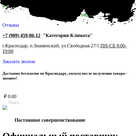
Работаем с 2007 года
Отзывы
+7 (909) 459-86-12
"Категория Климата"
г.Краснодар, п.Знаменский, ул.Свободная 27/1.
ПН-СБ 9:00-
19:00
Заказать звонок
Д
о
с
т
а
в
и
м
б
е
с
п
л
а
т
н
о
п
о
К
р
а
с
н
о
д
а
р
у
,
о
п
л
а
т
а
п
о
с
л
е
п
о
л
у
ч
е
н
и
я
т
о
в
а
р
а
-
з
в
о
н
и
т
е
!
₽
0.00
Постоянное совершенствование