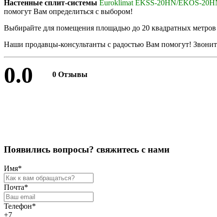
Настенные сплит-системы
Euroklimat EKSS-20HN/EKOS-20H
помогут Вам определиться с выбором!
Выбирайте для помещения площадью до 20 квадратных метро
Наши продавцы-консультанты с радостью Вам помогут! Звоните
0.0
0 Отзывы
Оставить отзыв
П
о
я
в
и
л
и
с
ь
в
о
п
р
о
с
ы
?
с
в
я
ж
и
т
е
с
ь
с
н
а
м
и
Имя
*
Почта
*
Телефон
*
+7