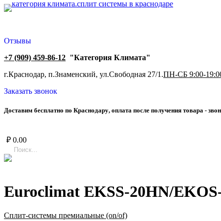
Отзывы
+7 (909) 459-86-12
"Категория Климата"
г.Краснодар, п.Знаменский, ул.Свободная 27/1.
ПН-СБ 9:00-19:0
Заказать звонок
Д
о
с
т
а
в
и
м
б
е
с
п
л
а
т
н
о
п
о
К
р
а
с
н
о
д
а
р
у
,
о
п
л
а
т
а
п
о
с
л
е
п
о
л
у
ч
е
н
и
я
т
о
в
а
р
а
-
з
в
о
н
₽
0.00
Euroclimat EKSS-20HN/EKOS
Сплит-системы премиальные (on/of)