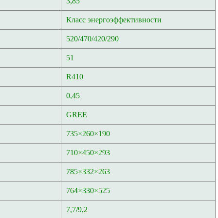
3,85
Класс энергоэффективности
520/470/420/290
51
R410
0,45
GREE
735×260×190
710×450×293
785×332×263
764×330×525
7,7/9,2