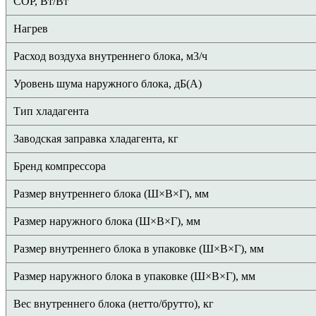
COP, Вт/Вт
Нагрев
Расход воздуха внутреннего блока, м3/ч
Уровень шума наружного блока, дБ(А)
Тип хладагента
Заводская заправка хладагента, кг
Бренд компрессора
Размер внутреннего блока (Ш×В×Г), мм
Размер наружного блока (Ш×В×Г), мм
Размер внутреннего блока в упаковке (Ш×В×Г), мм
Размер наружного блока в упаковке (Ш×В×Г), мм
Вес внутреннего блока (нетто/брутто), кг