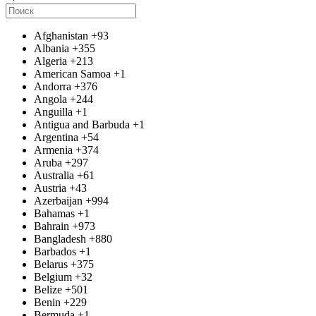
Afghanistan
+93
Albania
+355
Algeria
+213
American Samoa
+1
Andorra
+376
Angola
+244
Anguilla
+1
Antigua and Barbuda
+1
Argentina
+54
Armenia
+374
Aruba
+297
Australia
+61
Austria
+43
Azerbaijan
+994
Bahamas
+1
Bahrain
+973
Bangladesh
+880
Barbados
+1
Belarus
+375
Belgium
+32
Belize
+501
Benin
+229
Bermuda
+1