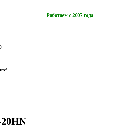
Работаем с 2007 года
0
и
т
е
!
-20HN