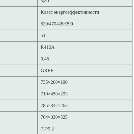
3,85
Класс энергоэффективности
520/470/420/290
51
R410A
0,45
GREE
735×260×190
710×450×293
785×332×263
764×330×525
7,7/9,2