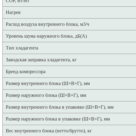
COP, Вт/Вт
Нагрев
Расход воздуха внутреннего блока, м3/ч
Уровень шума наружного блока, дБ(А)
Тип хладагента
Заводская заправка хладагента, кг
Бренд компрессора
Размер внутреннего блока (Ш×В×Г), мм
Размер наружного блока (Ш×В×Г), мм
Размер внутреннего блока в упаковке (Ш×В×Г), мм
Размер наружного блока в упаковке (Ш×В×Г), мм
Вес внутреннего блока (нетто/брутто), кг