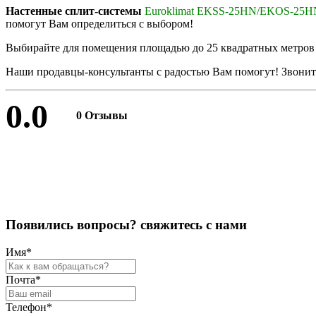
Настенные сплит-системы
Euroklimat EKSS-25HN/EKOS-25H
помогут Вам определиться с выбором!
Выбирайте для помещения площадью до 25 квадратных метро
Наши продавцы-консультанты с радостью Вам помогут! Звоните
0.0
0 Отзывы
Оставить отзыв
П
о
я
в
и
л
и
с
ь
в
о
п
р
о
с
ы
?
с
в
я
ж
и
т
е
с
ь
с
н
а
м
и
Имя
*
Почта
*
Телефон
*