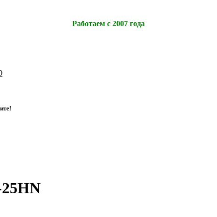
Работаем с 2007 года
0
и
т
е
!
-25HN