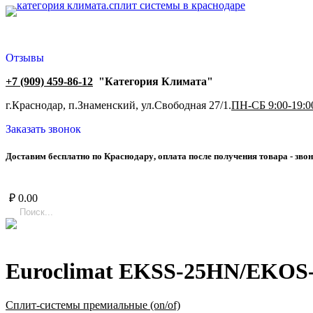
Отзывы
+7 (909) 459-86-12
"Категория Климата"
г.Краснодар, п.Знаменский, ул.Свободная 27/1.
ПН-СБ 9:00-19:0
Заказать звонок
Д
о
с
т
а
в
и
м
б
е
с
п
л
а
т
н
о
п
о
К
р
а
с
н
о
д
а
р
у
,
о
п
л
а
т
а
п
о
с
л
е
п
о
л
у
ч
е
н
и
я
т
о
в
а
р
а
-
з
в
о
н
₽
0.00
Euroclimat EKSS-25HN/EKOS
Сплит-системы премиальные (on/of)