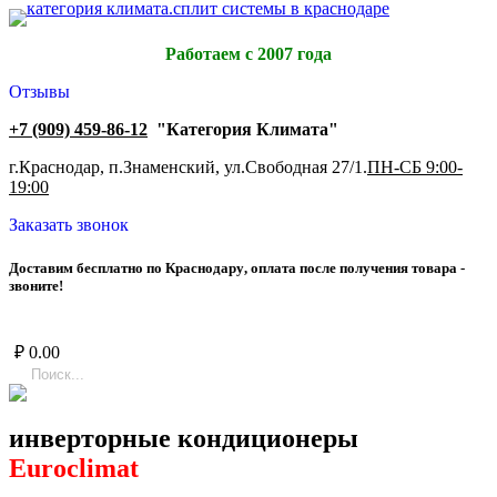
Работаем с 2007 года
Отзывы
+7 (909) 459-86-12
"Категория Климата"
г.Краснодар, п.Знаменский, ул.Свободная 27/1.
ПН-СБ 9:00-
19:00
Заказать звонок
Д
о
с
т
а
в
и
м
б
е
с
п
л
а
т
н
о
п
о
К
р
а
с
н
о
д
а
р
у
,
о
п
л
а
т
а
п
о
с
л
е
п
о
л
у
ч
е
н
и
я
т
о
в
а
р
а
-
з
в
о
н
и
т
е
!
₽
0.00
инверторные кондиционеры
Euroclimat