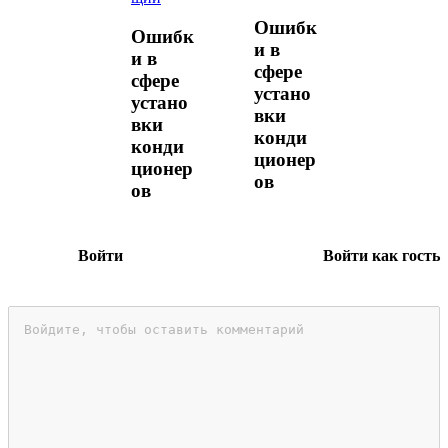
Ошибк
Ошибк
и в
и в
сфере
сфере
устано
устано
вки
вки
конди
конди
ционер
ционер
ов
ов
Войти
Войти как гость