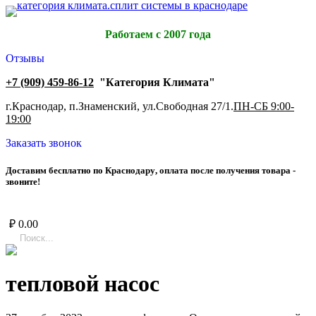
Работаем с 2007 года
Отзывы
+7 (909) 459-86-12
"Категория Климата"
г.Краснодар, п.Знаменский, ул.Свободная 27/1.
ПН-СБ 9:00-
19:00
Заказать звонок
Д
о
с
т
а
в
и
м
б
е
с
п
л
а
т
н
о
п
о
К
р
а
с
н
о
д
а
р
у
,
о
п
л
а
т
а
п
о
с
л
е
п
о
л
у
ч
е
н
и
я
т
о
в
а
р
а
-
з
в
о
н
и
т
е
!
₽
0.00
тепловой насос