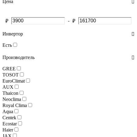
Цена
-
₽
₽
Инвертор
Есть
Производитель
GREE
TOSOT
EuroClimat
AUX
Thaicon
Neoclima
Royal Clima
Aqua
Centek
Ecostar
Haier
JAX