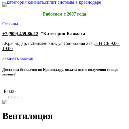
Работаем с 2007 года
Отзывы
+7 (909) 459-86-12
"Категория Климата"
г.Краснодар, п.Знаменский, ул.Свободная 27/1.
ПН-СБ 9:00-
19:00
Заказать звонок
Д
о
с
т
а
в
и
м
б
е
с
п
л
а
т
н
о
п
о
К
р
а
с
н
о
д
а
р
у
,
о
п
л
а
т
а
п
о
с
л
е
п
о
л
у
ч
е
н
и
я
т
о
в
а
р
а
-
з
в
о
н
и
т
е
!
₽
0.00
Вентиляция