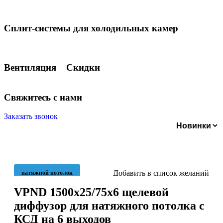
Сплит-системы для холодильных камер
Вентиляция
Скидки
С
в
я
ж
и
т
е
с
ь
с
н
а
м
и
Заказать звонок
Добавить в список желаний
натяжной потолок
VPND 1500х25/75х6 щелевой
диффузор для натяжного потолка с
КСД на 6 выходов