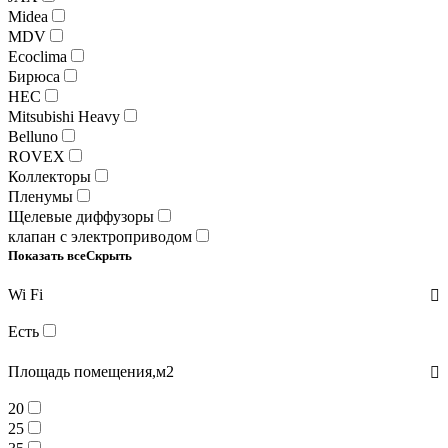
Midea
MDV
Ecoclima
Бирюса
HEC
Mitsubishi Heavy
Belluno
ROVEX
Коллекторы
Пленумы
Щелевые диффузоры
клапан с электроприводом
Показать все
Скрыть
Wi Fi
Есть
Площадь помещения,м2
20
25