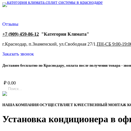
Отзывы
+7 (909) 459-86-12
"Категория Климата"
г.Краснодар, п.Знаменский, ул.Свободная 27/1.
ПН-СБ 9:00-19:0
Заказать звонок
Д
о
с
т
а
в
и
м
б
е
с
п
л
а
т
н
о
п
о
К
р
а
с
н
о
д
а
р
у
,
о
п
л
а
т
а
п
о
с
л
е
п
о
л
у
ч
е
н
и
я
т
о
в
а
р
а
-
з
в
о
н
₽
0.00
НАША КОМПАНИЯ ОСУЩЕСТВЛЯЕТ КАЧЕСТВЕННЫЙ МОНТАЖ КОНД
Установка кондиционера в оф