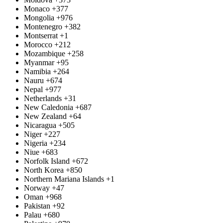
Monaco
+377
Mongolia
+976
Montenegro
+382
Montserrat
+1
Morocco
+212
Mozambique
+258
Myanmar
+95
Namibia
+264
Nauru
+674
Nepal
+977
Netherlands
+31
New Caledonia
+687
New Zealand
+64
Nicaragua
+505
Niger
+227
Nigeria
+234
Niue
+683
Norfolk Island
+672
North Korea
+850
Northern Mariana Islands
+1
Norway
+47
Oman
+968
Pakistan
+92
Palau
+680