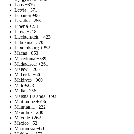
Laos
+856
Latvia
+371
Lebanon
+961
Lesotho
+266
Liberia
+231
Libya
+218
Liechtenstein
+423
Lithuania
+370
Luxembourg
+352
Macau
+853
Macedonia
+389
Madagascar
+261
Malawi
+265
Malaysia
+60
Maldives
+960
Mali
+223
Malta
+356
Marshall Islands
+692
Martinique
+596
Mauritania
+222
Mauritius
+230
Mayotte
+262
Mexico
+52
Micronesia
+691
Moldova
+373