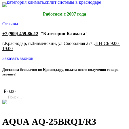
Работаем с 2007 года
Отзывы
+7 (909) 459-86-12
"Категория Климата"
г.Краснодар, п.Знаменский, ул.Свободная 27/1.
ПН-СБ 9:00-
19:00
Заказать звонок
Д
о
с
т
а
в
и
м
б
е
с
п
л
а
т
н
о
п
о
К
р
а
с
н
о
д
а
р
у
,
о
п
л
а
т
а
п
о
с
л
е
п
о
л
у
ч
е
н
и
я
т
о
в
а
р
а
-
з
в
о
н
и
т
е
!
₽
0.00
AQUA AQ-25BRQ1/R3