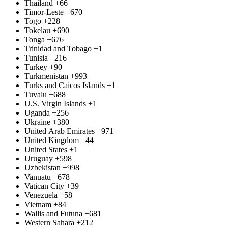
Thailand
+66
Timor-Leste
+670
Togo
+228
Tokelau
+690
Tonga
+676
Trinidad and Tobago
+1
Tunisia
+216
Turkey
+90
Turkmenistan
+993
Turks and Caicos Islands
+1
Tuvalu
+688
U.S. Virgin Islands
+1
Uganda
+256
Ukraine
+380
United Arab Emirates
+971
United Kingdom
+44
United States
+1
Uruguay
+598
Uzbekistan
+998
Vanuatu
+678
Vatican City
+39
Venezuela
+58
Vietnam
+84
Wallis and Futuna
+681
Western Sahara
+212