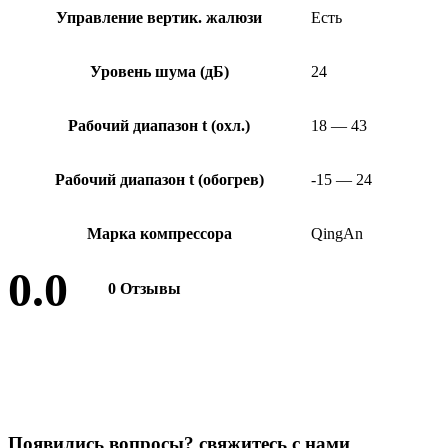
Управление вертик. жалюзи
Есть
Уровень шума (дБ)
24
Рабочий диапазон t (охл.)
18 — 43
Рабочий диапазон t (обогрев)
-15 — 24
Марка компрессора
QingAn
0.0
0 Отзывы
Оставить отзыв
П
о
я
в
и
л
и
с
ь
в
о
п
р
о
с
ы
?
с
в
я
ж
и
т
е
с
ь
с
н
а
м
и