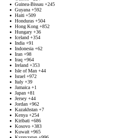
Guinea-Bissau
+245
Guyana
+592
Haiti
+509
Honduras
+504
Hong Kong
+852
Hungary
+36
Iceland
+354
India
+91
Indonesia
+62
Iran
+98
Iraq
+964
Ireland
+353
Isle of Man
+44
Israel
+972
Italy
+39
Jamaica
+1
Japan
+81
Jersey
+44
Jordan
+962
Kazakhstan
+7
Kenya
+254
Kiribati
+686
Kosovo
+383
Kuwait
+965
Kyrgyzstan
+996