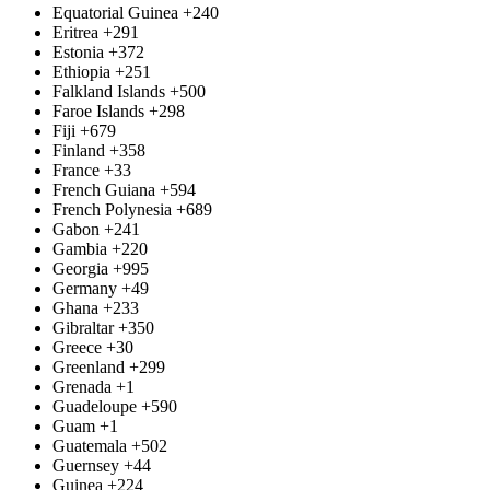
Equatorial Guinea
+240
Eritrea
+291
Estonia
+372
Ethiopia
+251
Falkland Islands
+500
Faroe Islands
+298
Fiji
+679
Finland
+358
France
+33
French Guiana
+594
French Polynesia
+689
Gabon
+241
Gambia
+220
Georgia
+995
Germany
+49
Ghana
+233
Gibraltar
+350
Greece
+30
Greenland
+299
Grenada
+1
Guadeloupe
+590
Guam
+1
Guatemala
+502
Guernsey
+44
Guinea
+224