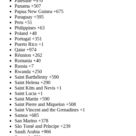
Palestine
+970
Panama
+507
Papua New Guinea
+675
Paraguay
+595
Peru
+51
Philippines
+63
Poland
+48
Portugal
+351
Puerto Rico
+1
Qatar
+974
Réunion
+262
Romania
+40
Russia
+7
Rwanda
+250
Saint Barthélemy
+590
Saint Helena
+290
Saint Kitts and Nevis
+1
Saint Lucia
+1
Saint Martin
+590
Saint Pierre and Miquelon
+508
Saint Vincent and the Grenadines
+1
Samoa
+685
San Marino
+378
São Tomé and Príncipe
+239
Saudi Arabia
+966