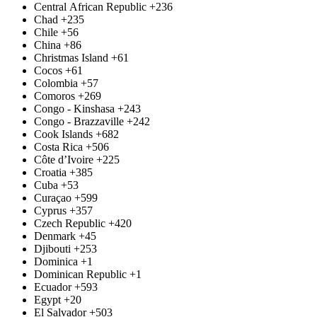
Central African Republic
+236
Chad
+235
Chile
+56
China
+86
Christmas Island
+61
Cocos
+61
Colombia
+57
Comoros
+269
Congo - Kinshasa
+243
Congo - Brazzaville
+242
Cook Islands
+682
Costa Rica
+506
Côte d’Ivoire
+225
Croatia
+385
Cuba
+53
Curaçao
+599
Cyprus
+357
Czech Republic
+420
Denmark
+45
Djibouti
+253
Dominica
+1
Dominican Republic
+1
Ecuador
+593
Egypt
+20
El Salvador
+503