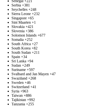
Senegal
+221
Serbia
+381
Seychelles
+248
Sierra Leone
+232
Singapore
+65
Sint Maarten
+1
Slovakia
+421
Slovenia
+386
Solomon Islands
+677
Somalia
+252
South Africa
+27
South Korea
+82
South Sudan
+211
Spain
+34
Sri Lanka
+94
Sudan
+249
Suriname
+597
Svalbard and Jan Mayen
+47
Swaziland
+268
Sweden
+46
Switzerland
+41
Syria
+963
Taiwan
+886
Tajikistan
+992
Tanzania
+255