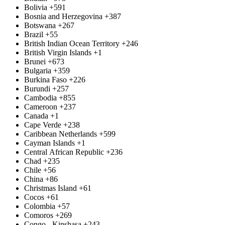
Bolivia
+591
Bosnia and Herzegovina
+387
Botswana
+267
Brazil
+55
British Indian Ocean Territory
+246
British Virgin Islands
+1
Brunei
+673
Bulgaria
+359
Burkina Faso
+226
Burundi
+257
Cambodia
+855
Cameroon
+237
Canada
+1
Cape Verde
+238
Caribbean Netherlands
+599
Cayman Islands
+1
Central African Republic
+236
Chad
+235
Chile
+56
China
+86
Christmas Island
+61
Cocos
+61
Colombia
+57
Comoros
+269
Congo - Kinshasa
+243