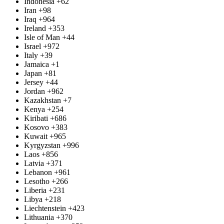
Indonesia
+62
Iran
+98
Iraq
+964
Ireland
+353
Isle of Man
+44
Israel
+972
Italy
+39
Jamaica
+1
Japan
+81
Jersey
+44
Jordan
+962
Kazakhstan
+7
Kenya
+254
Kiribati
+686
Kosovo
+383
Kuwait
+965
Kyrgyzstan
+996
Laos
+856
Latvia
+371
Lebanon
+961
Lesotho
+266
Liberia
+231
Libya
+218
Liechtenstein
+423
Lithuania
+370