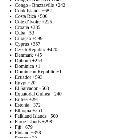
Congo - Brazzaville
+242
Cook Islands
+682
Costa Rica
+506
Côte d’Ivoire
+225
Croatia
+385
Cuba
+53
Curaçao
+599
Cyprus
+357
Czech Republic
+420
Denmark
+45
Djibouti
+253
Dominica
+1
Dominican Republic
+1
Ecuador
+593
Egypt
+20
El Salvador
+503
Equatorial Guinea
+240
Eritrea
+291
Estonia
+372
Ethiopia
+251
Falkland Islands
+500
Faroe Islands
+298
Fiji
+679
Finland
+358