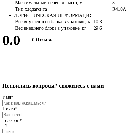
Максимальный перепад высот, м
8
Тип хладагента
R410A
ЛОГИСТИЧЕСКАЯ ИНФОРМАЦИЯ
Вес внутреннего блока в упаковке, кг
10.3
Вес внешнего блока в упаковке, кг
29.6
0.0
0 Отзывы
Оставить отзыв
П
о
я
в
и
л
и
с
ь
в
о
п
р
о
с
ы
?
с
в
я
ж
и
т
е
с
ь
с
н
а
м
и
Имя
*
Почта
*
Телефон
*
+7