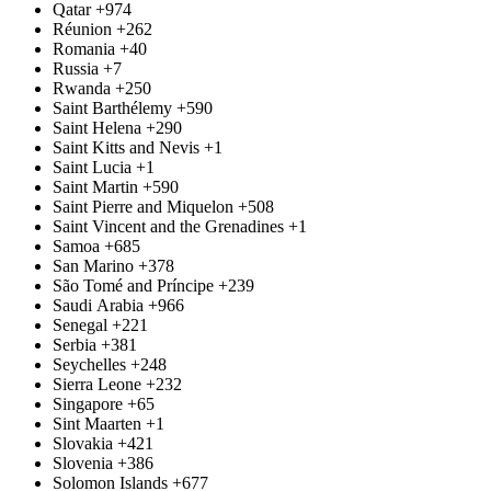
Qatar
+974
Réunion
+262
Romania
+40
Russia
+7
Rwanda
+250
Saint Barthélemy
+590
Saint Helena
+290
Saint Kitts and Nevis
+1
Saint Lucia
+1
Saint Martin
+590
Saint Pierre and Miquelon
+508
Saint Vincent and the Grenadines
+1
Samoa
+685
San Marino
+378
São Tomé and Príncipe
+239
Saudi Arabia
+966
Senegal
+221
Serbia
+381
Seychelles
+248
Sierra Leone
+232
Singapore
+65
Sint Maarten
+1
Slovakia
+421
Slovenia
+386
Solomon Islands
+677