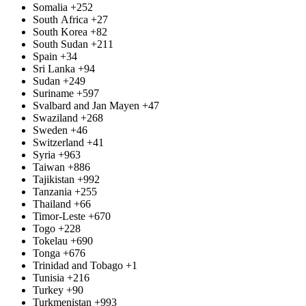
Somalia
+252
South Africa
+27
South Korea
+82
South Sudan
+211
Spain
+34
Sri Lanka
+94
Sudan
+249
Suriname
+597
Svalbard and Jan Mayen
+47
Swaziland
+268
Sweden
+46
Switzerland
+41
Syria
+963
Taiwan
+886
Tajikistan
+992
Tanzania
+255
Thailand
+66
Timor-Leste
+670
Togo
+228
Tokelau
+690
Tonga
+676
Trinidad and Tobago
+1
Tunisia
+216
Turkey
+90
Turkmenistan
+993