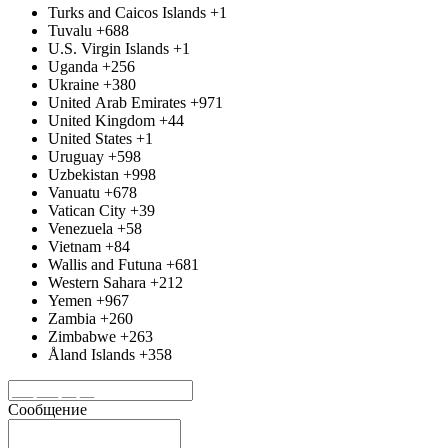
Turks and Caicos Islands
+1
Tuvalu
+688
U.S. Virgin Islands
+1
Uganda
+256
Ukraine
+380
United Arab Emirates
+971
United Kingdom
+44
United States
+1
Uruguay
+598
Uzbekistan
+998
Vanuatu
+678
Vatican City
+39
Venezuela
+58
Vietnam
+84
Wallis and Futuna
+681
Western Sahara
+212
Yemen
+967
Zambia
+260
Zimbabwe
+263
Åland Islands
+358
Сообщение