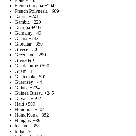
France
+33
French Guiana
+594
French Polynesia
+689
Gabon
+241
Gambia
+220
Georgia
+995
Germany
+49
Ghana
+233
Gibraltar
+350
Greece
+30
Greenland
+299
Grenada
+1
Guadeloupe
+590
Guam
+1
Guatemala
+502
Guernsey
+44
Guinea
+224
Guinea-Bissau
+245
Guyana
+592
Haiti
+509
Honduras
+504
Hong Kong
+852
Hungary
+36
Iceland
+354
India
+91