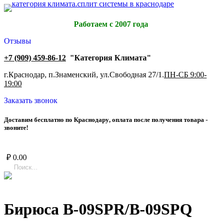
Работаем с 2007 года
Отзывы
+7 (909) 459-86-12
"Категория Климата"
г.Краснодар, п.Знаменский, ул.Свободная 27/1.
ПН-СБ 9:00-
19:00
Заказать звонок
Д
о
с
т
а
в
и
м
б
е
с
п
л
а
т
н
о
п
о
К
р
а
с
н
о
д
а
р
у
,
о
п
л
а
т
а
п
о
с
л
е
п
о
л
у
ч
е
н
и
я
т
о
в
а
р
а
-
з
в
о
н
и
т
е
!
₽
0.00
Бирюса B-09SPR/B-09SPQ