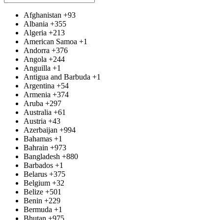
Afghanistan
+93
Albania
+355
Algeria
+213
American Samoa
+1
Andorra
+376
Angola
+244
Anguilla
+1
Antigua and Barbuda
+1
Argentina
+54
Armenia
+374
Aruba
+297
Australia
+61
Austria
+43
Azerbaijan
+994
Bahamas
+1
Bahrain
+973
Bangladesh
+880
Barbados
+1
Belarus
+375
Belgium
+32
Belize
+501
Benin
+229
Bermuda
+1
Bhutan
+975